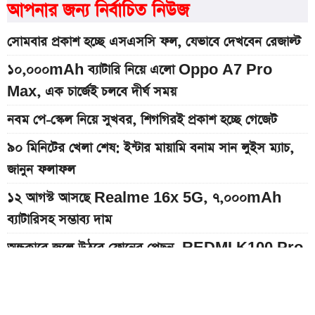
আপনার জন্য নির্বাচিত নিউজ
সোমবার প্রকাশ হচ্ছে এসএসসি ফল, যেভাবে দেখবেন রেজাল্ট
১০,০০০mAh ব্যাটারি নিয়ে এলো Oppo A7 Pro
Max, এক চার্জেই চলবে দীর্ঘ সময়
নবম পে-স্কেল নিয়ে সুখবর, শিগগিরই প্রকাশ হচ্ছে গেজেট
৯০ মিনিটের খেলা শেষ: ইন্টার মায়ামি বনাম সান লুইস ম্যাচ,
জানুন ফলাফল
১২ আগস্ট আসছে Realme 16x 5G, ৭,০০০mAh
ব্যাটারিসহ সম্ভাব্য দাম
অন্ধকারে জ্বলে উঠবে ফোনের পেছন, REDMI K100 Pro
আসছে নতুন চমক নিয়ে
ইন্টার মায়ামির বাকি দুই ম্যাচের সূচি প্রকাশ; যেভাবে দেখবেন