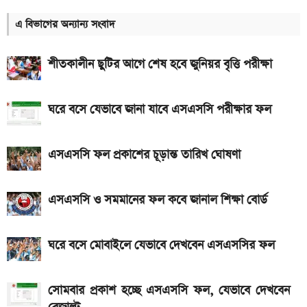
লাইভ
এ বিভাগের অন্যান্য সংবাদ
দেশের বাজারে আজকের স্বর্ণের দাম, প্রতি ভরি কত
৮০০০ mAh ব্যাটারি সহ আসছে Redmi Note 17 5G,
শীতকালীন ছুটির আগে শেষ হবে জুনিয়র বৃত্তি পরীক্ষা
দাম কত?
একটু পর শুরু, Milan Vs Inter ম্যাচ; লাইভ দেখুন এখানে
ঘরে বসে যেভাবে জানা যাবে এসএসসি পরীক্ষার ফল
আজকের স্বর্ণের বাজারদর: ০৬ আগস্ট ২০২৬
এসএসসি ফল প্রকাশের চূড়ান্ত তারিখ ঘোষণা
একটু পর শুরু, চেলসি ও জুভেন্টাস ম্যাচ; লাইভ দেখুন এখানে
এসএসসি ও সমমানের ফল কবে জানাল শিক্ষা বোর্ড
এসএসসি ও সমমানের ফল কবে জানাল শিক্ষা বোর্ড
গ্যাসের দাম নিয়ে সুখবর, যা জানাল পেট্রোবাংলা
আসছে টানা ৫ দিনের বৃষ্টি!
ঘরে বসে মোবাইলে যেভাবে দেখবেন এসএসসির ফল
সোমবার প্রকাশ হচ্ছে এসএসসি ফল, যেভাবে দেখবেন