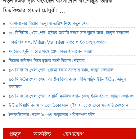
নতুন চমক সৃষ্টি করেছেন বাংলাদেশি বংশোদ্ভূত তারকা
মিডফিল্ডার হামজা চৌধুরী। ...
রোনালদোর বিয়ের ভেন্যু ও তারিখ নিয়ে নতুন চমক
৯০ মিনিটের খেলা শেষ: ইন্টার মায়ামি বনাম সান লুইস ম্যাচ, জানুন ফলাফল
একটু পর শুরু, Milan Vs Inter ম্যাচ; লাইভ দেখুন এখানে
মরক্কোর ফুটবলারের সঙ্গে প্রেম; সত্য জানালেন নোরা
নিজের ভবিষ্যৎ নিয়ে চূড়ান্ত বার্তা দিলেন নেইমার
৯০ মিনিটের খেলা শেষ: রেমো বনাম সান্তোস ম্যাচ, জানুন ফলাফল
৯০ মিনিটের খেলা শেষ: অ্যাস্টল ভিলা বনাম বিজি পাঠুম ইউনাইটেড, জানুন
ফলাফল
৯০ মিনিটের খেলা শেষ: বায়ার্ন মিউনিখ বনাম জেজু ইউনাইটেড, জানুন ফলাফল
ইন্টার মিয়ামি বনাম আতলেতিকো সান লুইস ম্যাচ; যেভাবে সরাসরি দেখবেন
ইনফান্তিনোর বেতন ১০ গুণ বাড়ানোর পরিকল্পনা ফাঁস
প্রচ্ছদ
আর্কাইভ
যোগাযোগ