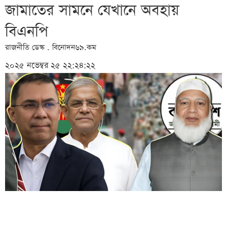
জামাতের সামনে যেখানে অবহায়
বিএনপি
রাজনীতি ডেস্ক . বিনোদন৬৯.কম
২০২৫ নভেম্বর ২৫ ২২:২৪:২২