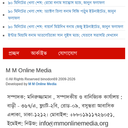
৯০ মিনিটের খেলা শেষ: রেমো বনাম সান্তোস ম্যাচ, জানুন ফলাফল
৯০ মিনিটের খেলা শেষ: অ্যাস্টল ভিলা বনাম বিজি পাঠুম ইউনাইটেড, জানুন
ফলাফল
৯০ মিনিটের খেলা শেষ: বায়ার্ন মিউনিখ বনাম জেজু ইউনাইটেড, জানুন ফলাফল
ইন্টার মিয়ামি বনাম আতলেতিকো সান লুইস ম্যাচ; যেভাবে সরাসরি দেখবেন
প্রচ্ছদ
আর্কাইভ
যোগাযোগ
M M Online Media
© All Rights Reserved binodon69 2009-2026
Developed by
M M Online Media
সম্পাদক: মনিরুজ্জামান , সম্পাদকীয় ও বানিজ্যিক কার্যালয় :
বাড়ী - ৩৬৭/এ, ফ্ল্যাট-২বি, রোড-০৯, বসুন্ধরা আবাসিক
এলাকা, ঢাকা-১২১২। মোবাইল: +৮৮০১৯১১৭২৬০৫১,
ইমেইল: নিউজ:
info@mmonlinemedia.org