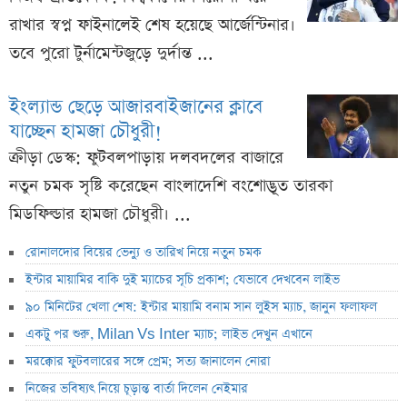
রাখার স্বপ্ন ফাইনালেই শেষ হয়েছে আর্জেন্টিনার।
তবে পুরো টুর্নামেন্টজুড়ে দুর্দান্ত ...
ইংল্যান্ড ছেড়ে আজারবাইজানের ক্লাবে
যাচ্ছেন হামজা চৌধুরী!
ক্রীড়া ডেস্ক: ফুটবলপাড়ায় দলবদলের বাজারে
নতুন চমক সৃষ্টি করেছেন বাংলাদেশি বংশোদ্ভূত তারকা
মিডফিল্ডার হামজা চৌধুরী। ...
রোনালদোর বিয়ের ভেন্যু ও তারিখ নিয়ে নতুন চমক
ইন্টার মায়ামির বাকি দুই ম্যাচের সূচি প্রকাশ; যেভাবে দেখবেন লাইভ
৯০ মিনিটের খেলা শেষ: ইন্টার মায়ামি বনাম সান লুইস ম্যাচ, জানুন ফলাফল
একটু পর শুরু, Milan Vs Inter ম্যাচ; লাইভ দেখুন এখানে
মরক্কোর ফুটবলারের সঙ্গে প্রেম; সত্য জানালেন নোরা
নিজের ভবিষ্যৎ নিয়ে চূড়ান্ত বার্তা দিলেন নেইমার