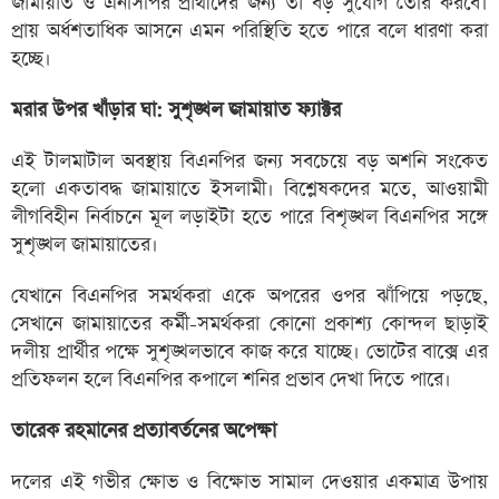
জামায়াত ও এনসিপির প্রার্থীদের জন্য তা বড় সুযোগ তৈরি করবে।
প্রায় অর্ধশতাধিক আসনে এমন পরিস্থিতি হতে পারে বলে ধারণা করা
হচ্ছে।
মরার উপর খাঁড়ার ঘা: সুশৃঙ্খল জামায়াত ফ্যাক্টর
এই টালমাটাল অবস্থায় বিএনপির জন্য সবচেয়ে বড় অশনি সংকেত
হলো একতাবদ্ধ জামায়াতে ইসলামী। বিশ্লেষকদের মতে, আওয়ামী
লীগবিহীন নির্বাচনে মূল লড়াইটা হতে পারে বিশৃঙ্খল বিএনপির সঙ্গে
সুশৃঙ্খল জামায়াতের।
যেখানে বিএনপির সমর্থকরা একে অপরের ওপর ঝাঁপিয়ে পড়ছে,
সেখানে জামায়াতের কর্মী-সমর্থকরা কোনো প্রকাশ্য কোন্দল ছাড়াই
দলীয় প্রার্থীর পক্ষে সুশৃঙ্খলভাবে কাজ করে যাচ্ছে। ভোটের বাক্সে এর
প্রতিফলন হলে বিএনপির কপালে শনির প্রভাব দেখা দিতে পারে।
তারেক রহমানের প্রত্যাবর্তনের অপেক্ষা
দলের এই গভীর ক্ষোভ ও বিক্ষোভ সামাল দেওয়ার একমাত্র উপায়