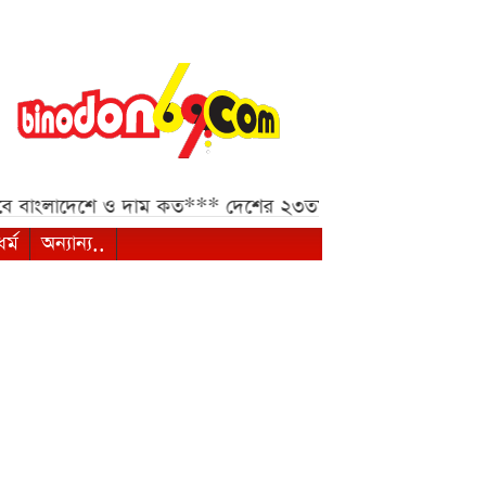
ে ও দাম কত***
দেশের ২৩তম রাষ্ট্রপতি কে হচ্ছেন, শেষ মুহূর
ধর্ম
অন্যান্য..