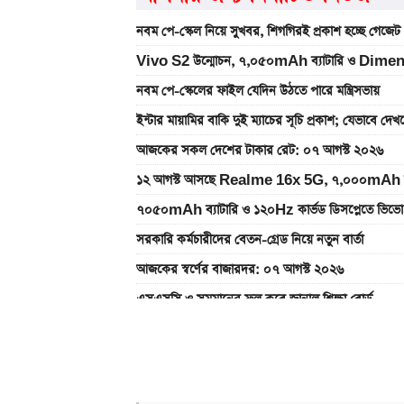
নবম পে-স্কেল নিয়ে সুখবর, শিগগিরই প্রকাশ হচ্ছে গেজেট
Vivo S2 উন্মোচন, ৭,০৫০mAh ব্যাটারি ও Dimen
নবম পে-স্কেলের ফাইল যেদিন উঠতে পারে মন্ত্রিসভায়
ইন্টার মায়ামির বাকি দুই ম্যাচের সূচি প্রকাশ; যেভাবে দে
আজকের সকল দেশের টাকার রেট: ০৭ আগস্ট ২০২৬
১২ আগস্ট আসছে Realme 16x 5G, ৭,০০০mAh ব্যাটা
৭০৫০mAh ব্যাটারি ও ১২০Hz কার্ভড ডিসপ্লেতে ভিভো
সরকারি কর্মচারীদের বেতন-গ্রেড নিয়ে নতুন বার্তা
আজকের স্বর্ণের বাজারদর: ০৭ আগস্ট ২০২৬
এসএসসি ও সমমানের ফল কবে জানাল শিক্ষা বোর্ড
নতুন পে-স্কেল কার্যকর হলে যেভাবে বকেয়া বেতন পাবেন
দেশের বাজারে আজ ১৮, ২১ ও ২২ ক্যারেট একভরি সোনা
এসএসসি ফল প্রকাশের চূড়ান্ত তারিখ ঘোষণা