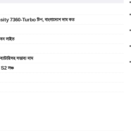
sity 7360-Turbo চিপ, বাংলাদেশে দাম কত
খবেন লাইভ
রিসহ সম্ভাব্য দাম
 S2 লঞ্চ
 সরকারি চাকরিজীবীরা
র দাম