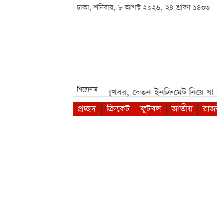
| ঢাকা, শনিবার, ৮ আগস্ট ২০২৬, ২৪ শ্রাবণ ১৪৩৩
শিরোনাম
***
আগামী সপ্তাহেই সুখবর, বেতন-ইনক্রিমেট নিয়ে যা জানা গেল*
প্রচ্ছদ
ক্রিকেট
ফুটবল
জাতীয়
রাজ