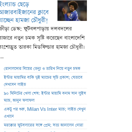
ইংল্যান্ড ছেড়ে
আজারবাইজানের ক্লাবে
যাচ্ছেন হামজা চৌধুরী!
ক্রীড়া ডেস্ক: ফুটবলপাড়ায় দলবদলের
বাজারে নতুন চমক সৃষ্টি করেছেন বাংলাদেশি
বংশোদ্ভূত তারকা মিডফিল্ডার হামজা চৌধুরী।
...
রোনালদোর বিয়ের ভেন্যু ও তারিখ নিয়ে নতুন চমক
ইন্টার মায়ামির বাকি দুই ম্যাচের সূচি প্রকাশ; যেভাবে
দেখবেন লাইভ
৯০ মিনিটের খেলা শেষ: ইন্টার মায়ামি বনাম সান লুইস
ম্যাচ, জানুন ফলাফল
একটু পর শুরু, Milan Vs Inter ম্যাচ; লাইভ দেখুন
এখানে
মরক্কোর ফুটবলারের সঙ্গে প্রেম; সত্য জানালেন নোরা