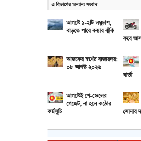
এ বিভাগের অন্যান্য সংবাদ
দেশে আজ একভরি ২১ ক্যারেট স্বর্ণের দাম
২০২৬ সালের প্রথম পূর্ণগ্রাস সূর্যগ্রহণ কবে, কোথা থেকে দ
আগস্টে ১-২টি লঘুচাপ,
বাড়তে পারে বন্যার ঝুঁকি
কবে আস
আজকের স্বর্ণের বাজারদর:
০৮ আগস্ট ২০২৬
বার্তা
আগস্টেই পে-স্কেলের
গেজেট, না হলে কঠোর
কর্মসূচি
সোনার দ