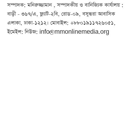
সম্পাদক: মনিরুজ্জামান , সম্পাদকীয় ও বানিজ্যিক কার্যালয় :
বাড়ী - ৩৬৭/এ, ফ্ল্যাট-২বি, রোড-০৯, বসুন্ধরা আবাসিক
এলাকা, ঢাকা-১২১২। মোবাইল: +৮৮০১৯১১৭২৬০৫১,
ইমেইল: নিউজ:
info@mmonlinemedia.org