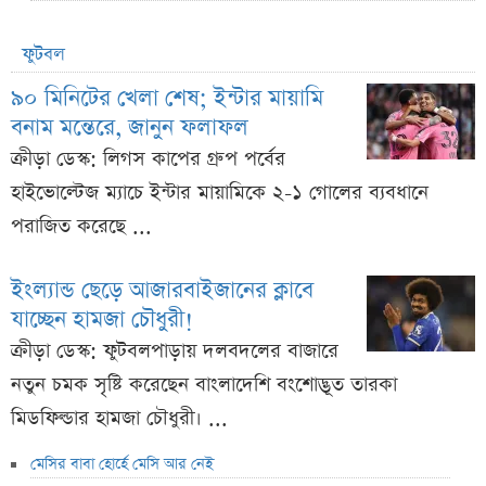
ফুটবল
৯০ মিনিটের খেলা শেষ; ইন্টার মায়ামি
বনাম মন্তেরে, জানুন ফলাফল
ক্রীড়া ডেস্ক: লিগস কাপের গ্রুপ পর্বের
হাইভোল্টেজ ম্যাচে ইন্টার মায়ামিকে ২-১ গোলের ব্যবধানে
পরাজিত করেছে ...
ইংল্যান্ড ছেড়ে আজারবাইজানের ক্লাবে
যাচ্ছেন হামজা চৌধুরী!
ক্রীড়া ডেস্ক: ফুটবলপাড়ায় দলবদলের বাজারে
নতুন চমক সৃষ্টি করেছেন বাংলাদেশি বংশোদ্ভূত তারকা
মিডফিল্ডার হামজা চৌধুরী। ...
মেসির বাবা হোর্হে মেসি আর নেই