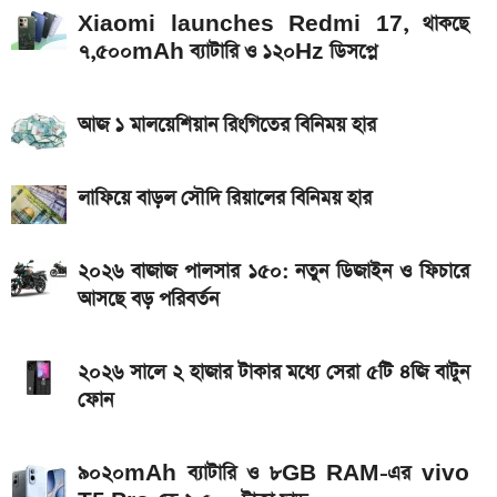
ডিসপ্লে, থাকছে সরু ফ্রেম
Xiaomi launches Redmi 17, থাকছে
৭,৫০০mAh ব্যাটারি ও ১২০Hz ডিসপ্লে
Bajaj Pulsar N160 S: দাম, ইঞ্জিন, ফিচার ও
স্পেসিফিকেশন
আজ ১ মালয়েশিয়ান রিংগিতের বিনিময় হার
রাষ্ট্রপতি নির্বাচনে দুই মনোনয়নপত্র নিল বিএনপি
Xiaomi launches Redmi 17, থাকছে
লাফিয়ে বাড়ল সৌদি রিয়ালের বিনিময় হার
৭,৫০০mAh ব্যাটারি ও ১২০Hz ডিসপ্লে
২০২৬ বাজাজ পালসার ১৫০: নতুন ডিজাইন ও ফিচারে
আসছে বড় পরিবর্তন
২০২৬ সালে ২ হাজার টাকার মধ্যে সেরা ৫টি ৪জি বাটুন
ফোন
৯০২০mAh ব্যাটারি ও ৮GB RAM-এর vivo