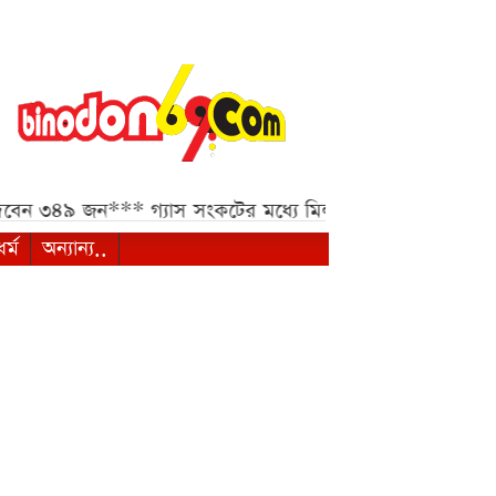
েন ৩৪৯ জন***
গ্যাস সংকটের মধ্যে মিলল স্বস্তির খবর***
নবম পে-
ধর্ম
অন্যান্য..