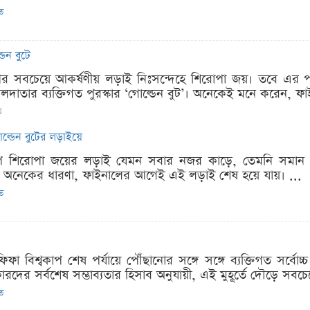
িত
ডেন বুটে
াপের সবচেয়ে আকর্ষণীয় লড়াই নিঃসন্দেহে শিরোপা জয়। তবে এর পাশা
চ গোলদাতার ব্যক্তিগত পুরস্কার ‘গোল্ডেন বুট’। অনেকেই মনে করেন, ফ
ত
োল্ডেন বুটের লড়াইয়ে
কাপে শিরোপা জয়ের লড়াই যেমন সবার নজর কাড়ে, তেমনি সমান আগ
েও। অনেকের ধারণা, ফাইনালের আগেই এই লড়াই শেষ হয়ে যায়। ...
িত
িফা বিশ্বকাপ শেষ পর্যায়ে পৌঁছানোর সঙ্গে সঙ্গে ব্যক্তিগত সর্ব
ারদের সর্বশেষ সম্ভাব্যতার হিসাব অনুযায়ী, এই মুহূর্তে দৌড়ে সবচে
িত