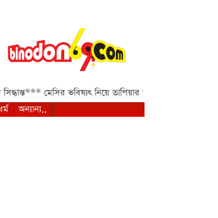
ধান্ত***
মেসির ভবিষ্যৎ নিয়ে তাপিয়ার স্পষ্ট বার্তা***
সহপাঠীদের ব
ধর্ম
অন্যান্য..