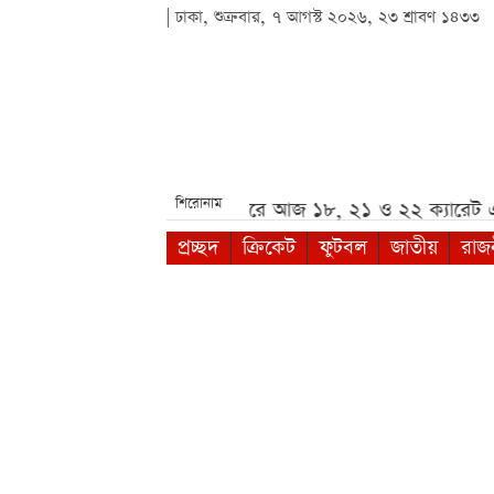
| ঢাকা, শুক্রবার, ৭ আগস্ট ২০২৬, ২৩ শ্রাবণ ১৪৩৩
শিরোনাম
োর কর্মসূচি***
দেশের বাজারে আজ ১৮, ২১ ও ২২ ক্যারেট এক
প্রচ্ছদ
ক্রিকেট
ফুটবল
জাতীয়
রাজ