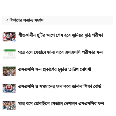
দেশের বাজারে আজকের স্বর্ণের দাম, প্রতি ভরি কত
১২ আগস্ট আসছে Realme 16x 5G, ৭,০০০mAh
এ বিভাগের অন্যান্য সংবাদ
ব্যাটারিসহ সম্ভাব্য দাম
৮০০০ mAh ব্যাটারি সহ আসছে Redmi Note 17 5G,
শীতকালীন ছুটির আগে শেষ হবে জুনিয়র বৃত্তি পরীক্ষা
দাম কত?
একটু পর শুরু, Milan Vs Inter ম্যাচ; লাইভ দেখুন এখানে
ঘরে বসে যেভাবে জানা যাবে এসএসসি পরীক্ষার ফল
একটু পর শুরু, চেলসি ও জুভেন্টাস ম্যাচ; লাইভ দেখুন এখানে
এসএসসি ফল প্রকাশের চূড়ান্ত তারিখ ঘোষণা
ইন্টার মায়ামির বাকি দুই ম্যাচের সূচি প্রকাশ; যেভাবে দেখবেন
লাইভ
এসএসসি ও সমমানের ফল কবে জানাল শিক্ষা বোর্ড
গ্যাসের দাম নিয়ে সুখবর, যা জানাল পেট্রোবাংলা
আজকের সকল দেশের টাকার রেট: ০৫ আগস্ট ২০২৬
ঘরে বসে মোবাইলে যেভাবে দেখবেন এসএসসির ফল
আসছে টানা ৫ দিনের বৃষ্টি!