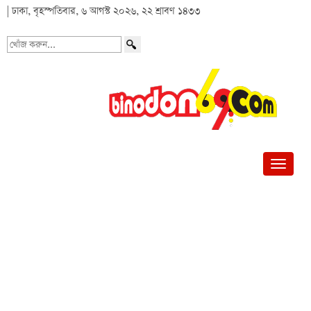
| ঢাকা, বৃহস্পতিবার, ৬ আগস্ট ২০২৬, ২২ শ্রাবণ ১৪৩৩
খোঁজ
করুন...