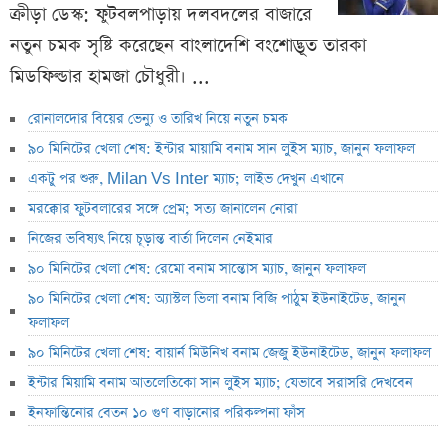
ক্রীড়া ডেস্ক: ফুটবলপাড়ায় দলবদলের বাজারে
নতুন চমক সৃষ্টি করেছেন বাংলাদেশি বংশোদ্ভূত তারকা
মিডফিল্ডার হামজা চৌধুরী। ...
রোনালদোর বিয়ের ভেন্যু ও তারিখ নিয়ে নতুন চমক
৯০ মিনিটের খেলা শেষ: ইন্টার মায়ামি বনাম সান লুইস ম্যাচ, জানুন ফলাফল
একটু পর শুরু, Milan Vs Inter ম্যাচ; লাইভ দেখুন এখানে
মরক্কোর ফুটবলারের সঙ্গে প্রেম; সত্য জানালেন নোরা
নিজের ভবিষ্যৎ নিয়ে চূড়ান্ত বার্তা দিলেন নেইমার
৯০ মিনিটের খেলা শেষ: রেমো বনাম সান্তোস ম্যাচ, জানুন ফলাফল
৯০ মিনিটের খেলা শেষ: অ্যাস্টল ভিলা বনাম বিজি পাঠুম ইউনাইটেড, জানুন
ফলাফল
৯০ মিনিটের খেলা শেষ: বায়ার্ন মিউনিখ বনাম জেজু ইউনাইটেড, জানুন ফলাফল
ইন্টার মিয়ামি বনাম আতলেতিকো সান লুইস ম্যাচ; যেভাবে সরাসরি দেখবেন
ইনফান্তিনোর বেতন ১০ গুণ বাড়ানোর পরিকল্পনা ফাঁস