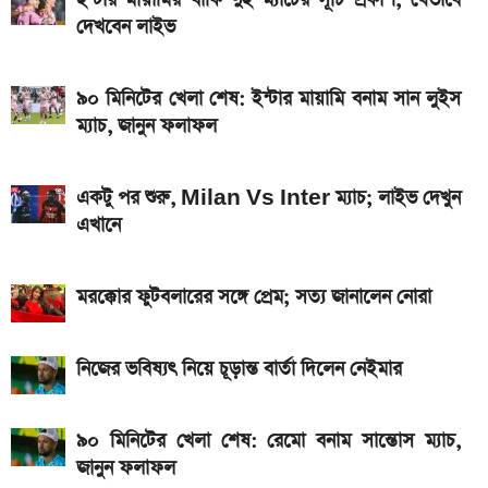
ইন্টার মায়ামির বাকি দুই ম্যাচের সূচি প্রকাশ; যেভাবে
লাইভ
দেখবেন লাইভ
গ্যাসের দাম নিয়ে সুখবর, যা জানাল পেট্রোবাংলা
৯০ মিনিটের খেলা শেষ: ইন্টার মায়ামি বনাম সান লুইস
আজকের সকল দেশের টাকার রেট: ০৫ আগস্ট ২০২৬
ম্যাচ, জানুন ফলাফল
আসছে টানা ৫ দিনের বৃষ্টি!
একটু পর শুরু, Milan Vs Inter ম্যাচ; লাইভ দেখুন
এখানে
মরক্কোর ফুটবলারের সঙ্গে প্রেম; সত্য জানালেন নোরা
নিজের ভবিষ্যৎ নিয়ে চূড়ান্ত বার্তা দিলেন নেইমার
৯০ মিনিটের খেলা শেষ: রেমো বনাম সান্তোস ম্যাচ,
জানুন ফলাফল