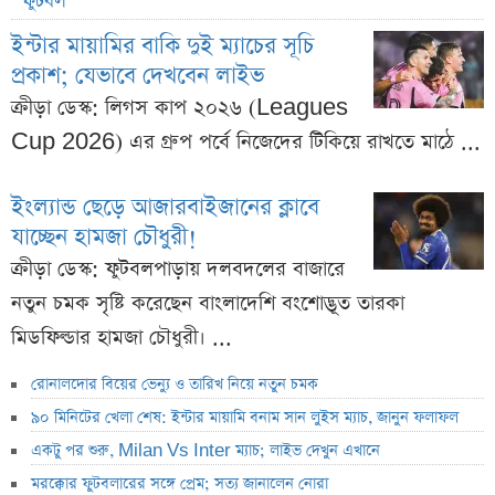
ফুটবল
ইন্টার মায়ামির বাকি দুই ম্যাচের সূচি
প্রকাশ; যেভাবে দেখবেন লাইভ
ক্রীড়া ডেস্ক: লিগস কাপ ২০২৬ (Leagues
Cup 2026) এর গ্রুপ পর্বে নিজেদের টিকিয়ে রাখতে মাঠে ...
ইংল্যান্ড ছেড়ে আজারবাইজানের ক্লাবে
যাচ্ছেন হামজা চৌধুরী!
ক্রীড়া ডেস্ক: ফুটবলপাড়ায় দলবদলের বাজারে
নতুন চমক সৃষ্টি করেছেন বাংলাদেশি বংশোদ্ভূত তারকা
মিডফিল্ডার হামজা চৌধুরী। ...
রোনালদোর বিয়ের ভেন্যু ও তারিখ নিয়ে নতুন চমক
৯০ মিনিটের খেলা শেষ: ইন্টার মায়ামি বনাম সান লুইস ম্যাচ, জানুন ফলাফল
একটু পর শুরু, Milan Vs Inter ম্যাচ; লাইভ দেখুন এখানে
মরক্কোর ফুটবলারের সঙ্গে প্রেম; সত্য জানালেন নোরা