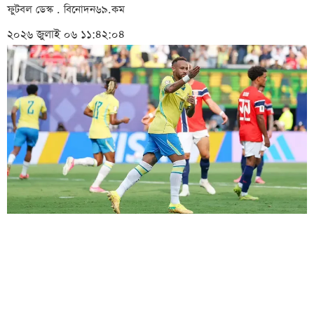
ফুটবল ডেস্ক . বিনোদন৬৯.কম
২০২৬ জুলাই ০৬ ১১:৪২:০৪