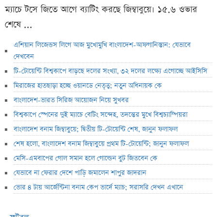
ম্যাচে টসে জিতে আগে ব্যাটিং করছে জিম্বাবুয়ে। ১৫.৬ ওভার
শেষে ...
এশিয়ান লিজেন্ডস লিগে আজ মুখোমুখি বাংলাদেশ-আফগানিস্তান: যেভাবে
দেখবেন
টি-টোয়েন্টি বিশ্বকাপে বাড়ছে দলের সংখ্যা, ৩২ দলের লক্ষ্যে এগোচ্ছে আইসিসি
মিরাজের হাতছাড়া হচ্ছে ওয়ানডে নেতৃত্ব; নতুন অধিনায়ক কে
বাংলাদেশ-ভারত সিরিজ আয়োজন নিয়ে সুখবর
বিশ্বকাপে স্পেনের দুই ম্যাচে বেটিং সন্দেহ, তদন্তের মুখে বিশ্বচ্যাম্পিয়রা
বাংলাদেশ বনাম জিম্বাবুয়ে; দ্বিতীয় টি-টোয়েন্টি শেষ, জানুন ফলাফল
শেষ হলো, বাংলাদেশ বনাম জিম্বাবুয়ে প্রথম টি-টোয়েন্টি; জানুন ফলাফল
মেসি-এমবাপের গোল সমান হলে গোল্ডেন বুট জিতবেন কে
যেভাবে না ফেরার দেশে পাড়ি জমালেন শাপুর জাদরান
ভোর ৪ টায় আর্জেন্টিনা বনাম কেপ ভার্দে ম্যাচ; সরাসরি দেখন এখানে