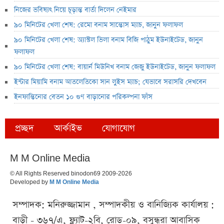
নিজের ভবিষ্যৎ নিয়ে চূড়ান্ত বার্তা দিলেন নেইমার
৯০ মিনিটের খেলা শেষ: রেমো বনাম সান্তোস ম্যাচ, জানুন ফলাফল
৯০ মিনিটের খেলা শেষ: অ্যাস্টল ভিলা বনাম বিজি পাঠুম ইউনাইটেড, জানুন
ফলাফল
৯০ মিনিটের খেলা শেষ: বায়ার্ন মিউনিখ বনাম জেজু ইউনাইটেড, জানুন ফলাফল
ইন্টার মিয়ামি বনাম আতলেতিকো সান লুইস ম্যাচ; যেভাবে সরাসরি দেখবেন
ইনফান্তিনোর বেতন ১০ গুণ বাড়ানোর পরিকল্পনা ফাঁস
প্রচ্ছদ
আর্কাইভ
যোগাযোগ
M M Online Media
© All Rights Reserved binodon69 2009-2026
Developed by
M M Online Media
সম্পাদক: মনিরুজ্জামান , সম্পাদকীয় ও বানিজ্যিক কার্যালয় :
বাড়ী - ৩৬৭/এ, ফ্ল্যাট-২বি, রোড-০৯, বসুন্ধরা আবাসিক