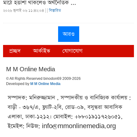
মাঠে হতাশা থাকলেও অর্থনৈতিক ...
২০২৬ জুলাই ০৬ ১১:৪২:০৪ |
|
বিস্তারিত
আরও
প্রচ্ছদ
আর্কাইভ
যোগাযোগ
M M Online Media
© All Rights Reserved binodon69 2009-2026
Developed by
M M Online Media
সম্পাদক: মনিরুজ্জামান , সম্পাদকীয় ও বানিজ্যিক কার্যালয় :
বাড়ী - ৩৬৭/এ, ফ্ল্যাট-২বি, রোড-০৯, বসুন্ধরা আবাসিক
এলাকা, ঢাকা-১২১২। মোবাইল: +৮৮০১৯১১৭২৬০৫১,
ইমেইল: নিউজ:
info@mmonlinemedia.org