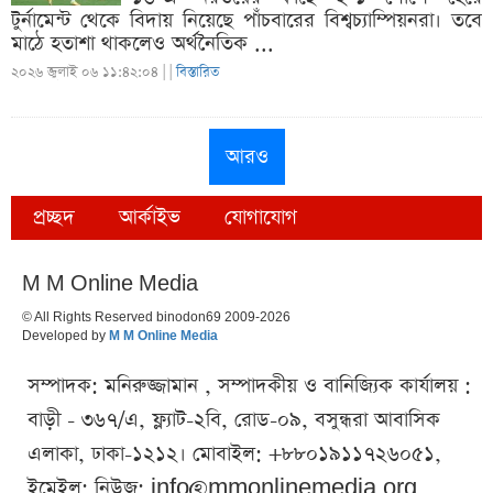
টুর্নামেন্ট থেকে বিদায় নিয়েছে পাঁচবারের বিশ্বচ্যাম্পিয়নরা। তবে
মাঠে হতাশা থাকলেও অর্থনৈতিক ...
২০২৬ জুলাই ০৬ ১১:৪২:০৪ |
|
বিস্তারিত
আরও
প্রচ্ছদ
আর্কাইভ
যোগাযোগ
M M Online Media
© All Rights Reserved binodon69 2009-2026
Developed by
M M Online Media
সম্পাদক: মনিরুজ্জামান , সম্পাদকীয় ও বানিজ্যিক কার্যালয় :
বাড়ী - ৩৬৭/এ, ফ্ল্যাট-২বি, রোড-০৯, বসুন্ধরা আবাসিক
এলাকা, ঢাকা-১২১২। মোবাইল: +৮৮০১৯১১৭২৬০৫১,
ইমেইল: নিউজ:
info@mmonlinemedia.org