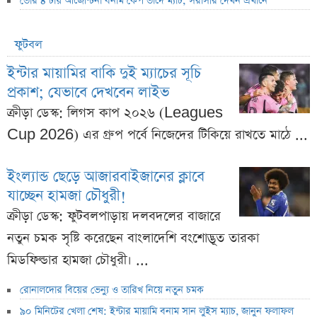
ভোর ৪ টায় আর্জেন্টিনা বনাম কেপ ভার্দে ম্যাচ; সরাসরি দেখন এখানে
ফুটবল
ইন্টার মায়ামির বাকি দুই ম্যাচের সূচি
প্রকাশ; যেভাবে দেখবেন লাইভ
ক্রীড়া ডেস্ক: লিগস কাপ ২০২৬ (Leagues
Cup 2026) এর গ্রুপ পর্বে নিজেদের টিকিয়ে রাখতে মাঠে ...
ইংল্যান্ড ছেড়ে আজারবাইজানের ক্লাবে
যাচ্ছেন হামজা চৌধুরী!
ক্রীড়া ডেস্ক: ফুটবলপাড়ায় দলবদলের বাজারে
নতুন চমক সৃষ্টি করেছেন বাংলাদেশি বংশোদ্ভূত তারকা
মিডফিল্ডার হামজা চৌধুরী। ...
রোনালদোর বিয়ের ভেন্যু ও তারিখ নিয়ে নতুন চমক
৯০ মিনিটের খেলা শেষ: ইন্টার মায়ামি বনাম সান লুইস ম্যাচ, জানুন ফলাফল