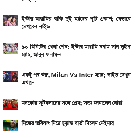
একটু পর শুরু, চেলসি ও জুভেন্টাস ম্যাচ; লাইভ দেখুন এখানে
ইন্টার মায়ামির বাকি দুই ম্যাচের সূচি প্রকাশ; যেভাবে দেখবেন
ইন্টার মায়ামির বাকি দুই ম্যাচের সূচি প্রকাশ; যেভাবে
লাইভ
দেখবেন লাইভ
গ্যাসের দাম নিয়ে সুখবর, যা জানাল পেট্রোবাংলা
৯০ মিনিটের খেলা শেষ: ইন্টার মায়ামি বনাম সান লুইস
আজকের সকল দেশের টাকার রেট: ০৫ আগস্ট ২০২৬
ম্যাচ, জানুন ফলাফল
আসছে টানা ৫ দিনের বৃষ্টি!
একটু পর শুরু, Milan Vs Inter ম্যাচ; লাইভ দেখুন
এখানে
মরক্কোর ফুটবলারের সঙ্গে প্রেম; সত্য জানালেন নোরা
নিজের ভবিষ্যৎ নিয়ে চূড়ান্ত বার্তা দিলেন নেইমার