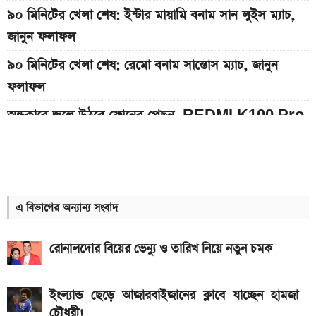
৯০ মিনিটের খেলা শেষ: ইন্টার মায়ামি বনাম সান লুইস ম্যাচ,
জানুন ফলাফল
৯০ মিনিটের খেলা শেষ: রেমো বনাম সান্তোস ম্যাচ, জানুন
ফলাফল
অন্ধকারে জ্বলে উঠবে ফোনের পেছন, REDMI K100 Pro
আসছে নতুন চমক নিয়ে
দেশের বাজারে আজকের স্বর্ণের দাম, প্রতি ভরি কত
১২ আগস্ট আসছে Realme 16x 5G, ৭,০০০mAh
এ বিভাগের অন্যান্য সংবাদ
ব্যাটারিসহ সম্ভাব্য দাম
৮০০০ mAh ব্যাটারি সহ আসছে Redmi Note 17 5G,
রোনালদোর বিয়ের ভেন্যু ও তারিখ নিয়ে নতুন চমক
দাম কত?
একটু পর শুরু, Milan Vs Inter ম্যাচ; লাইভ দেখুন এখানে
ইংল্যান্ড ছেড়ে আজারবাইজানের ক্লাবে যাচ্ছেন হামজা
চৌধুরী!