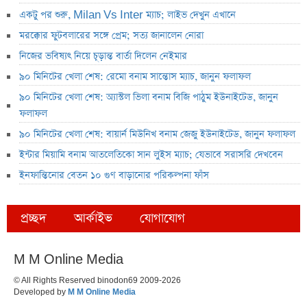
একটু পর শুরু, Milan Vs Inter ম্যাচ; লাইভ দেখুন এখানে
মরক্কোর ফুটবলারের সঙ্গে প্রেম; সত্য জানালেন নোরা
নিজের ভবিষ্যৎ নিয়ে চূড়ান্ত বার্তা দিলেন নেইমার
৯০ মিনিটের খেলা শেষ: রেমো বনাম সান্তোস ম্যাচ, জানুন ফলাফল
৯০ মিনিটের খেলা শেষ: অ্যাস্টল ভিলা বনাম বিজি পাঠুম ইউনাইটেড, জানুন
ফলাফল
৯০ মিনিটের খেলা শেষ: বায়ার্ন মিউনিখ বনাম জেজু ইউনাইটেড, জানুন ফলাফল
ইন্টার মিয়ামি বনাম আতলেতিকো সান লুইস ম্যাচ; যেভাবে সরাসরি দেখবেন
ইনফান্তিনোর বেতন ১০ গুণ বাড়ানোর পরিকল্পনা ফাঁস
প্রচ্ছদ
আর্কাইভ
যোগাযোগ
M M Online Media
© All Rights Reserved binodon69 2009-2026
Developed by
M M Online Media