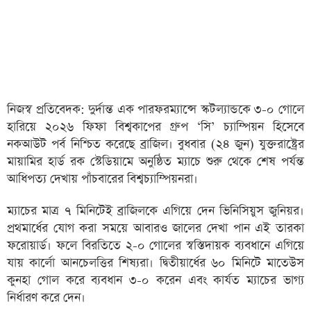
নিজস্ব প্রতিবেদক: দুর্দান্ত এক পারফরম্যান্সে স্কটল্যান্ডকে ৩-০ গোলে
হারিয়ে ২০২৬ ফিফা বিশ্বকাপের গ্রুপ ‘সি’ চ্যাম্পিয়ন হিসেবে
নকআউট পর্ব নিশ্চিত করেছে ব্রাজিল। বুধবার (২৪ জুন) যুক্তরাষ্ট্রের
মায়ামির হার্ড রক স্টেডিয়ামে অনুষ্ঠিত ম্যাচে শুরু থেকে শেষ পর্যন্ত
আধিপত্য দেখায় পাঁচবারের বিশ্বচ্যাম্পিয়নরা।
ম্যাচের মাত্র ৭ মিনিটেই ব্রাজিলকে এগিয়ে দেন ভিনিসিয়ুস জুনিয়র।
প্রথমার্ধের যোগ করা সময়ে আবারও জালের দেখা পান এই তারকা
ফরোয়ার্ড। ফলে বিরতিতে ২-০ গোলের স্বস্তিদায়ক ব্যবধানে এগিয়ে
যায় কার্লো আনচেলত্তির শিষ্যরা। দ্বিতীয়ার্ধের ৬০ মিনিটে মাতেউস
কুনহা গোল করে ব্যবধান ৩-০ করেন এবং কার্যত ম্যাচের ভাগ্য
নির্ধারণ করে দেন।