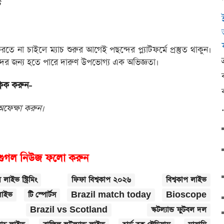
ট
করতে না চাইলে ম্যাচ শুরুর আগেই পছন্দের প্ল্যাটফর্মে প্রস্তুত থাকুন।
মীদের জন্য হতে পারে দারুণ উপভোগ্য এক অভিজ্ঞতা।
্লিক করুন-
অফেক্ষা করুন।
গুগল নিউজ ফলো করুন
লাইভ স্ট্রিমিং
ফিফা বিশ্বকাপ ২০২৬
বিশ্বকাপ লাইভ
 লাইভ
টি স্পোর্টস
Brazil match today
Bioscope
Brazil vs Scotland
স্কটল্যান্ড ফুটবল দল