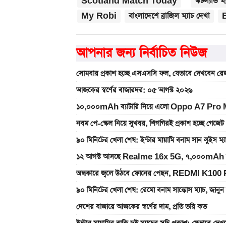
Scotland Match Today
স্কটল্যান্ড 
My Robi
বাংলাদেশে ব্রাজিল ম্যাচ দেখা
আপনার জন্য নির্বাচিত নিউজ
সোমবার প্রকাশ হচ্ছে এসএসসি ফল, যেভাবে দেখবেন রেজ
আজকের স্বর্ণের বাজারদর: ০৫ আগস্ট ২০২৬
১০,০০০mAh ব্যাটারি নিয়ে এলো Oppo A7 Pro Max
নবম পে-স্কেল নিয়ে সুখবর, শিগগিরই প্রকাশ হচ্ছে গেজেট
৯০ মিনিটের খেলা শেষ: ইন্টার মায়ামি বনাম সান লুইস ম্
১২ আগস্ট আসছে Realme 16x 5G, ৭,০০০mAh ব্যাটা
অন্ধকারে জ্বলে উঠবে ফোনের পেছন, REDMI K100 
৯০ মিনিটের খেলা শেষ: রেমো বনাম সান্তোস ম্যাচ, জান
দেশের বাজারে আজকের স্বর্ণের দাম, প্রতি ভরি কত
ইন্টার মায়ামির বাকি দুই ম্যাচের সূচি প্রকাশ; যেভাবে দে