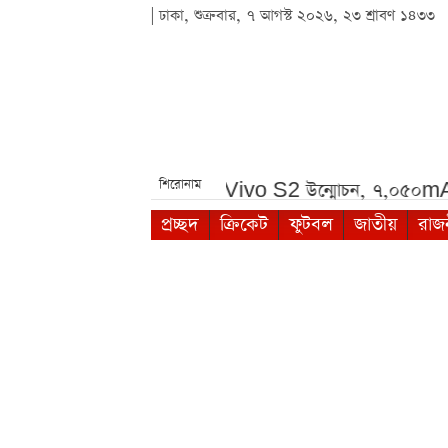
| ঢাকা, শুক্রবার, ৭ আগস্ট ২০২৬, ২৩ শ্রাবণ ১৪৩৩
শিরোনাম
া থেকে দেখা যাবে***
Vivo S2 উন্মোচন, ৭,০৫০mAh ব্যাটারি
প্রচ্ছদ
ক্রিকেট
ফুটবল
জাতীয়
রাজ