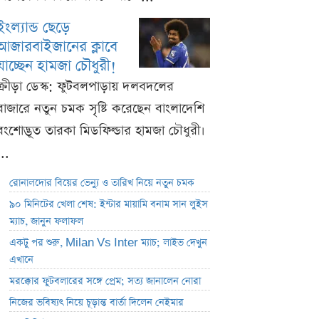
ইংল্যান্ড ছেড়ে
আজারবাইজানের ক্লাবে
যাচ্ছেন হামজা চৌধুরী!
ক্রীড়া ডেস্ক: ফুটবলপাড়ায় দলবদলের
বাজারে নতুন চমক সৃষ্টি করেছেন বাংলাদেশি
বংশোদ্ভূত তারকা মিডফিল্ডার হামজা চৌধুরী।
...
রোনালদোর বিয়ের ভেন্যু ও তারিখ নিয়ে নতুন চমক
৯০ মিনিটের খেলা শেষ: ইন্টার মায়ামি বনাম সান লুইস
ম্যাচ, জানুন ফলাফল
একটু পর শুরু, Milan Vs Inter ম্যাচ; লাইভ দেখুন
এখানে
মরক্কোর ফুটবলারের সঙ্গে প্রেম; সত্য জানালেন নোরা
নিজের ভবিষ্যৎ নিয়ে চূড়ান্ত বার্তা দিলেন নেইমার