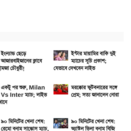
5G, দাম কত?
এখানে
ানে
ইংল্যান্ড ছেড়ে
ইন্টার মায়ামির বাকি দুই
আজারবাইজানের ক্লাবে
ম্যাচের সূচি প্রকাশ;
হামজা চৌধুরী!
যেভাবে দেখবেন লাইভ
একটু পর শুরু, Milan
মরক্কোর ফুটবলারের সঙ্গে
Vs Inter ম্যাচ; লাইভ
প্রেম; সত্য জানালেন নোরা
খানে
৯০ মিনিটের খেলা শেষ:
৯০ মিনিটের খেলা শেষ:
রেমো বনাম সান্তোস ম্যাচ,
অ্যাস্টল ভিলা বনাম বিজি