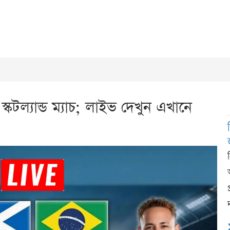
্কটল্যান্ড ম্যাচ; লাইভ দেখুন এখানে