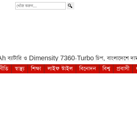
খোঁজ
করুন...
 ও Dimensity 7360-Turbo চিপ, বাংলাদেশে দাম কত***
শ
নীতি
স্বাস্থ্য
শিক্ষা
লাইফ স্টাইল
বিনোদন
বিশ্ব
প্রবাসী