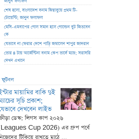
জানুন ফলাফল
শেষ হলো, বাংলাদেশ বনাম জিম্বাবুয়ে প্রথম টি-
টোয়েন্টি; জানুন ফলাফল
মেসি-এমবাপের গোল সমান হলে গোল্ডেন বুট জিতবেন
কে
যেভাবে না ফেরার দেশে পাড়ি জমালেন শাপুর জাদরান
ভোর ৪ টায় আর্জেন্টিনা বনাম কেপ ভার্দে ম্যাচ; সরাসরি
দেখন এখানে
ফুটবল
ইন্টার মায়ামির বাকি দুই
ম্যাচের সূচি প্রকাশ;
যেভাবে দেখবেন লাইভ
ক্রীড়া ডেস্ক: লিগস কাপ ২০২৬
(Leagues Cup 2026) এর গ্রুপ পর্বে
নিজেদের টিকিয়ে রাখতে মাঠে ...