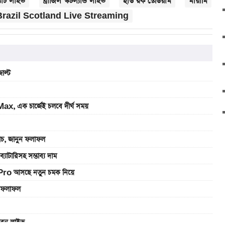
ম্যাচ লাইভ
ব্রাজিল স্কটল্যান্ড লাইভ
হার্ড রক স্টেডিয়াম
মায়ামি
Brazil Scotland Live Streaming
াল্ট
, এক চার্জেই চলবে দীর্ঘ সময়
যাচ, জানুন ফলাফল
রিসহ সম্ভাব্য দাম
Pro আসছে নতুন চমক নিয়ে
ুন ফলাফল
খবেন লাইভ