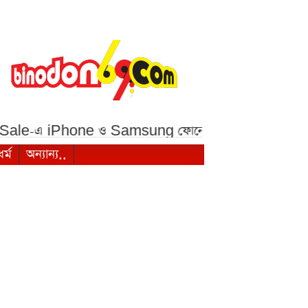
Phone ও Samsung ফোনে বড় ছাড়***
১ মালয়েশিয়ান রি
ধর্ম
অন্যান্য..