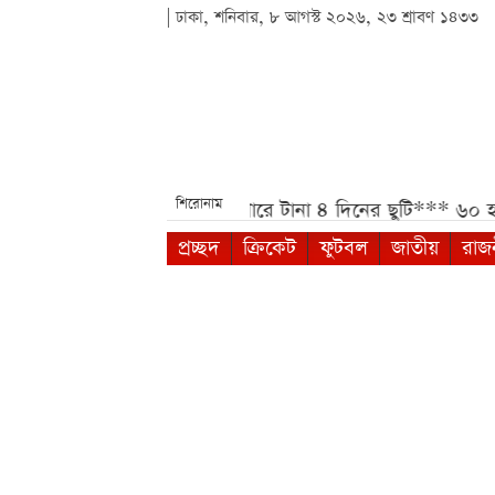
| ঢাকা, শনিবার, ৮ আগস্ট ২০২৬, ২৩ শ্রাবণ ১৪৩৩
শিরোনাম
া***
আগস্টে মিলতে পারে টানা ৪ দিনের ছুটি***
৬০ হাজার টাকার
প্রচ্ছদ
ক্রিকেট
ফুটবল
জাতীয়
রাজ