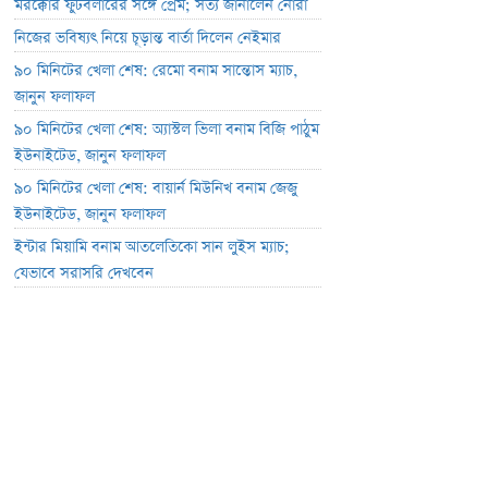
মরক্কোর ফুটবলারের সঙ্গে প্রেম; সত্য জানালেন নোরা
নিজের ভবিষ্যৎ নিয়ে চূড়ান্ত বার্তা দিলেন নেইমার
৯০ মিনিটের খেলা শেষ: রেমো বনাম সান্তোস ম্যাচ,
জানুন ফলাফল
৯০ মিনিটের খেলা শেষ: অ্যাস্টল ভিলা বনাম বিজি পাঠুম
ইউনাইটেড, জানুন ফলাফল
৯০ মিনিটের খেলা শেষ: বায়ার্ন মিউনিখ বনাম জেজু
ইউনাইটেড, জানুন ফলাফল
ইন্টার মিয়ামি বনাম আতলেতিকো সান লুইস ম্যাচ;
যেভাবে সরাসরি দেখবেন