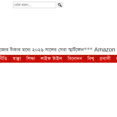
খোঁজ
করুন...
 মধ্যে ২০২৬ সালের সেরা স্মার্টফোন***
Amazon Sale-এ i
নীতি
স্বাস্থ্য
শিক্ষা
লাইফ স্টাইল
বিনোদন
বিশ্ব
প্রবাসী