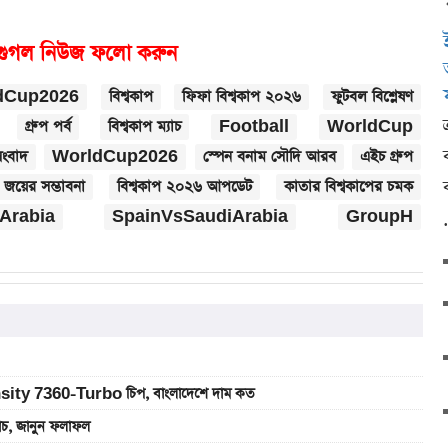
গুগল নিউজ ফলো করুন
dCup2026
বিশ্বকাপ
ফিফা বিশ্বকাপ ২০২৬
ফুটবল বিশ্লেষণ
গ্রুপ পর্ব
বিশ্বকাপ ম্যাচ
Football
WorldCup
সংবাদ
WorldCup2026
স্পেন বনাম সৌদি আরব
এইচ গ্রুপ
জয়ের সম্ভাবনা
বিশ্বকাপ ২০২৬ আপডেট
কাতার বিশ্বকাপের চমক
Arabia
SpainVsSaudiArabia
GroupH
sity 7360-Turbo চিপ, বাংলাদেশে দাম কত
যাচ, জানুন ফলাফল