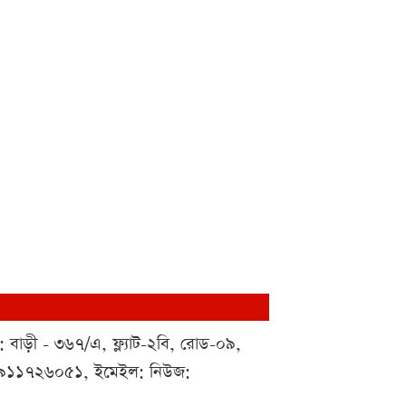
 : বাড়ী - ৩৬৭/এ, ফ্ল্যাট-২বি, রোড-০৯,
০১৯১১৭২৬০৫১, ইমেইল: নিউজ: