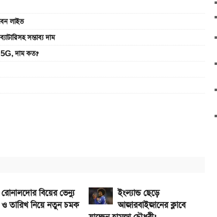
খবেন লাইভ
রিসহ সম্ভাব্য দাম
5G, দাম কত?
 S2 লঞ্চ
 সরকারি চাকরিজীবীরা
ে নিন
রোনালদোর বিয়ের ভেন্যু
ইংল্যান্ড ছেড়ে
ও তারিখ নিয়ে নতুন চমক
আজারবাইজানের ক্লাবে