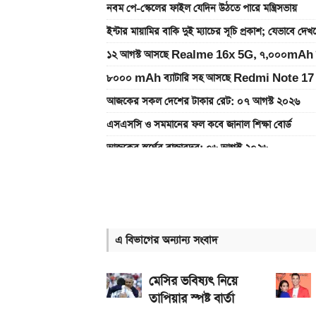
নবম পে-স্কেলের ফাইল যেদিন উঠতে পারে মন্ত্রিসভায়
ইন্টার মায়ামির বাকি দুই ম্যাচের সূচি প্রকাশ; যেভাবে দে
১২ আগস্ট আসছে Realme 16x 5G, ৭,০০০mAh ব্যাটা
৮০০০ mAh ব্যাটারি সহ আসছে Redmi Note 17 
আজকের সকল দেশের টাকার রেট: ০৭ আগস্ট ২০২৬
এসএসসি ও সমমানের ফল কবে জানাল শিক্ষা বোর্ড
আজকের স্বর্ণের বাজারদর: ০৬ আগস্ট ২০২৬
৭০৫০mAh ব্যাটারি ও ১২০Hz কার্ভড ডিসপ্লেতে ভিভো
আজকের স্বর্ণের বাজারদর: ০৭ আগস্ট ২০২৬
নতুন পে-স্কেল কার্যকর হলে যেভাবে বকেয়া বেতন পাবেন
এ বিভাগের অন্যান্য সংবাদ
আজ ৪ ঘণ্টা বিদ্যুৎ থাকবে না যেসব এলাকায়, আগেই জেন
এসএসসি ফল প্রকাশের চূড়ান্ত তারিখ ঘোষণা
মেসির ভবিষ্যৎ নিয়ে
তাপিয়ার স্পষ্ট বার্তা