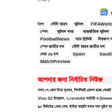
সৌদি আরব
ফুটবল
FIFAWorl
ট্যাগ:
স্পেন
ফুটবল খবর
আন্তর্জাতিক ফুটবল
FootballNews
ম্যাচ প্রিভিউ
বিশ্বকাপ 
স্পেন জাতীয় দল
সৌদি আরব জাতীয় দল
সেরা ১৬ দল
Spain
Saudi
MatchPreview
আপনার জন্য নির্বাচিত নিউজ
নবম পে-স্কেল নিয়ে সুখবর, শিগগিরই প্রকাশ হচ্ছে গেজেট
Vivo S2 উন্মোচন, ৭,০৫০mAh ব্যাটারি ও Dimen
৯০ মিনিটের খেলা শেষ: ইন্টার মায়ামি বনাম সান লুইস ম্