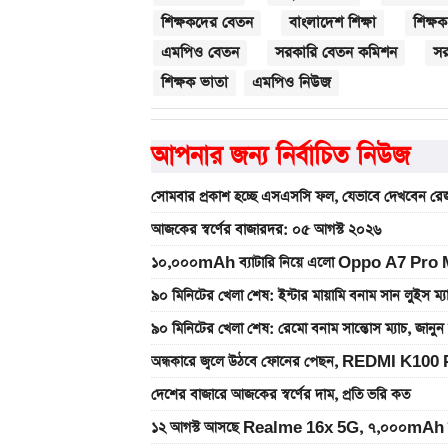
শিক্ষকদের বেতন
বাংলাদেশ শিক্ষা
শিক্ষক
এমপিও বেতন
সরকারি বেতন কমিশন
সর
শিক্ষক ভাতা
এমপিও নিউজ
আপনার জন্য নির্বাচিত নিউজ
সোমবার প্রকাশ হচ্ছে এসএসসি ফল, যেভাবে দেখবেন রেজ
আজকের স্বর্ণের বাজারদর: ০৫ আগস্ট ২০২৬
১০,০০০mAh ব্যাটারি নিয়ে এলো Oppo A7 Pro Max
৯০ মিনিটের খেলা শেষ: ইন্টার মায়ামি বনাম সান লুইস ম্
৯০ মিনিটের খেলা শেষ: রেমো বনাম সান্তোস ম্যাচ, জান
অন্ধকারে জ্বলে উঠবে ফোনের পেছন, REDMI K100 
দেশের বাজারে আজকের স্বর্ণের দাম, প্রতি ভরি কত
১২ আগস্ট আসছে Realme 16x 5G, ৭,০০০mAh ব্যাটা