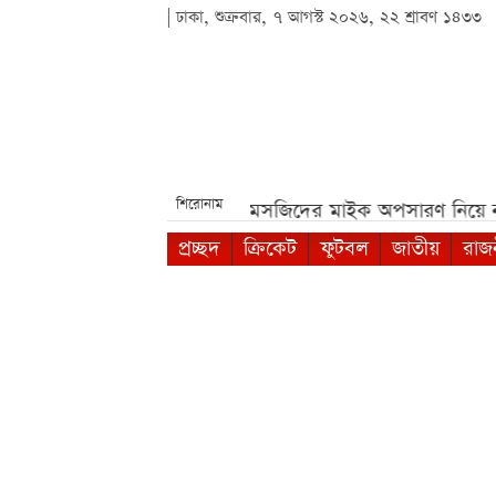
| ঢাকা, শুক্রবার, ৭ আগস্ট ২০২৬, ২২ শ্রাবণ ১৪৩৩
শিরোনাম
পরীক্ষা***
পশ্চিমবঙ্গে মসজিদের মাইক অপসারণ নিয়ে নতুন বিতর্
প্রচ্ছদ
ক্রিকেট
ফুটবল
জাতীয়
রাজ