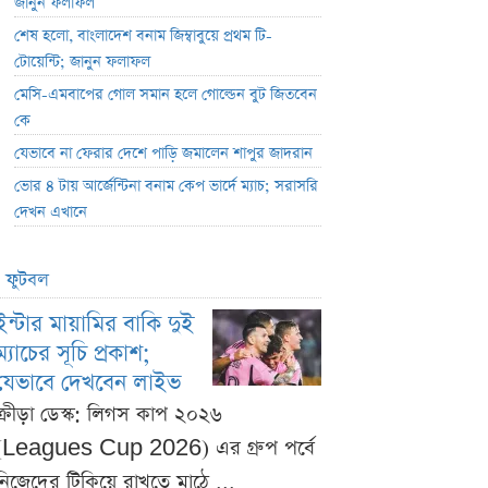
জানুন ফলাফল
শেষ হলো, বাংলাদেশ বনাম জিম্বাবুয়ে প্রথম টি-
টোয়েন্টি; জানুন ফলাফল
মেসি-এমবাপের গোল সমান হলে গোল্ডেন বুট জিতবেন
কে
যেভাবে না ফেরার দেশে পাড়ি জমালেন শাপুর জাদরান
ভোর ৪ টায় আর্জেন্টিনা বনাম কেপ ভার্দে ম্যাচ; সরাসরি
দেখন এখানে
ফুটবল
ইন্টার মায়ামির বাকি দুই
ম্যাচের সূচি প্রকাশ;
যেভাবে দেখবেন লাইভ
ক্রীড়া ডেস্ক: লিগস কাপ ২০২৬
(Leagues Cup 2026) এর গ্রুপ পর্বে
নিজেদের টিকিয়ে রাখতে মাঠে ...