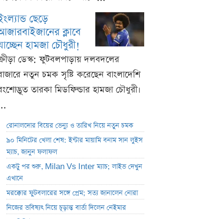
ইংল্যান্ড ছেড়ে
আজারবাইজানের ক্লাবে
যাচ্ছেন হামজা চৌধুরী!
ক্রীড়া ডেস্ক: ফুটবলপাড়ায় দলবদলের
বাজারে নতুন চমক সৃষ্টি করেছেন বাংলাদেশি
বংশোদ্ভূত তারকা মিডফিল্ডার হামজা চৌধুরী।
...
রোনালদোর বিয়ের ভেন্যু ও তারিখ নিয়ে নতুন চমক
৯০ মিনিটের খেলা শেষ: ইন্টার মায়ামি বনাম সান লুইস
ম্যাচ, জানুন ফলাফল
একটু পর শুরু, Milan Vs Inter ম্যাচ; লাইভ দেখুন
এখানে
মরক্কোর ফুটবলারের সঙ্গে প্রেম; সত্য জানালেন নোরা
নিজের ভবিষ্যৎ নিয়ে চূড়ান্ত বার্তা দিলেন নেইমার