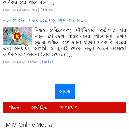
কার্যকর হতে পারে বলে ...
২০২৬ মে ২৩ ১৯:৫৪:১৪ |
|
বিস্তারিত
নতুন পে-স্কেলে যত বাড়তে পারে শিক্ষকদের বেতন
নিজস্ব প্রতিবেদক: দীর্ঘদিনের প্রতীক্ষার পর
নতুন পে-স্কেল বাস্তবায়নের আলোচনা এখন
চূড়ান্ত পর্যায়ে বলে জানা যাচ্ছে। সরকারি সূত্রের
তথ্য অনুযায়ী, আগামী ১ জুলাই থেকে নতুন বেতন কাঠামো
কার্যকরের সম্ভাবনা তৈরি হয়েছে। ...
২০২৬ মে ২৩ ১৭:১৯:০৫ |
|
বিস্তারিত
আরও
প্রচ্ছদ
আর্কাইভ
যোগাযোগ
M M Online Media