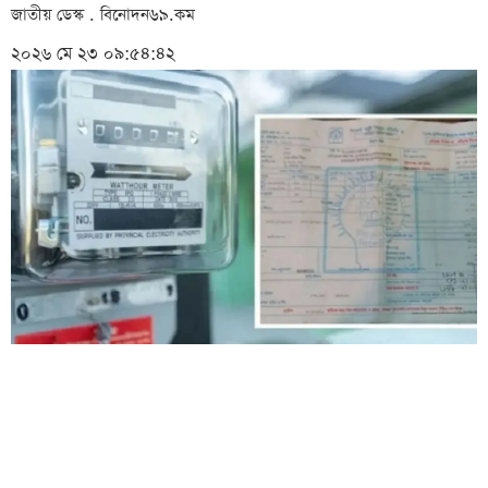
জাতীয় ডেস্ক . বিনোদন৬৯.কম
২০২৬ মে ২৩ ০৯:৫৪:৪২