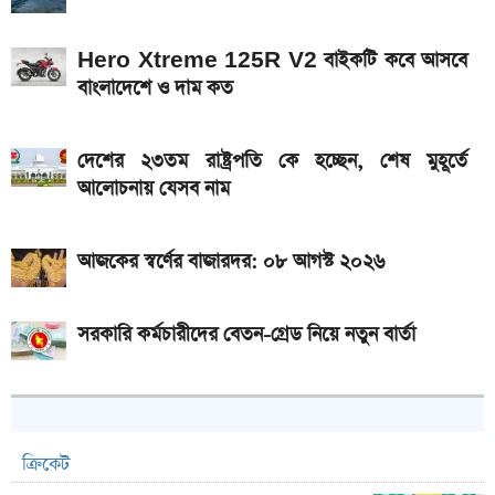
যাবে
Hero Xtreme 125R V2 বাইকটি কবে আসবে
বাংলাদেশে ও দাম কত
দেশের ২৩তম রাষ্ট্রপতি কে হচ্ছেন, শেষ মুহূর্তে
আলোচনায় যেসব নাম
আজকের স্বর্ণের বাজারদর: ০৮ আগস্ট ২০২৬
সরকারি কর্মচারীদের বেতন-গ্রেড নিয়ে নতুন বার্তা
ক্রিকেট