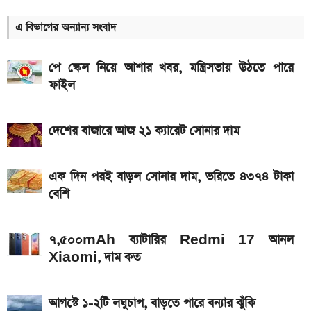
কত
এ বিভাগের অন্যান্য সংবাদ
আগামী সপ্তাহেই সুখবর, বেতন-ইনক্রিমেট নিয়ে যা জানা গেল
পে স্কেল নিয়ে আশার খবর, মন্ত্রিসভায় উঠতে পারে
Hero Xtreme 125R V2 বাইকটি কবে আসবে
ফাইল
বাংলাদেশে ও দাম কত
আজকের স্বর্ণের বাজারদর: ০৭ আগস্ট ২০২৬
দেশের বাজারে আজ ২১ ক্যারেট সোনার দাম
দেশের বাজারে আজ ১৮, ২১ ও ২২ ক্যারেট একভরি সোনার
দাম
এক দিন পরই বাড়ল সোনার দাম, ভরিতে ৪৩৭৪ টাকা
বেশি
Bajaj Pulsar N160 S ও N160 SS লঞ্চ, থাকছে ৪-
ভালভ ইঞ্জিন ও TFT ডিসপ্লে
৭,৫০০mAh ব্যাটারির Redmi 17 আনল
iQOO Z11-এ থাকছে ৬.৮৩ ইঞ্চির কার্ভড AMOLED
Xiaomi, দাম কত
ডিসপ্লে, থাকছে সরু ফ্রেম
২০২৬ সালের প্রথম পূর্ণগ্রাস সূর্যগ্রহণ কবে, কোথা থেকে দেখা
আগস্টে ১-২টি লঘুচাপ, বাড়তে পারে বন্যার ঝুঁকি