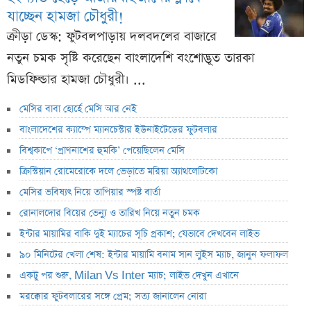
যাচ্ছেন হামজা চৌধুরী!
ক্রীড়া ডেস্ক: ফুটবলপাড়ায় দলবদলের বাজারে
নতুন চমক সৃষ্টি করেছেন বাংলাদেশি বংশোদ্ভূত তারকা
মিডফিল্ডার হামজা চৌধুরী। ...
মেসির বাবা হোর্হে মেসি আর নেই
বাংলাদেশের ক্যাম্পে ম্যানচেস্টার ইউনাইটেডের ফুটবলার
বিশ্বকাপে ‘প্রাণনাশের হুমকি’ পেয়েছিলেন মেসি
ক্রিস্টিয়ান রোমেরোকে দলে ভেড়াতে মরিয়া অ্যাথলেটিকো
মেসির ভবিষ্যৎ নিয়ে তাপিয়ার স্পষ্ট বার্তা
রোনালদোর বিয়ের ভেন্যু ও তারিখ নিয়ে নতুন চমক
ইন্টার মায়ামির বাকি দুই ম্যাচের সূচি প্রকাশ; যেভাবে দেখবেন লাইভ
৯০ মিনিটের খেলা শেষ: ইন্টার মায়ামি বনাম সান লুইস ম্যাচ, জানুন ফলাফল
একটু পর শুরু, Milan Vs Inter ম্যাচ; লাইভ দেখুন এখানে
মরক্কোর ফুটবলারের সঙ্গে প্রেম; সত্য জানালেন নোরা