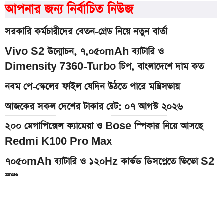
আপনার জন্য নির্বাচিত নিউজ
সরকারি কর্মচারীদের বেতন-গ্রেড নিয়ে নতুন বার্তা
Vivo S2 উন্মোচন, ৭,০৫০mAh ব্যাটারি ও
Dimensity 7360-Turbo চিপ, বাংলাদেশে দাম কত
নবম পে-স্কেলের ফাইল যেদিন উঠতে পারে মন্ত্রিসভায়
আজকের সকল দেশের টাকার রেট: ০৭ আগস্ট ২০২৬
২০০ মেগাপিক্সেল ক্যামেরা ও Bose স্পিকার নিয়ে আসছে
Redmi K100 Pro Max
৭০৫০mAh ব্যাটারি ও ১২০Hz কার্ভড ডিসপ্লেতে ভিভো S2
লঞ্চ
আজকের স্বর্ণের বাজারদর: ০৮ আগস্ট ২০২৬
৭,৫০০mAh ব্যাটারির Redmi 17 আনল Xiaomi, দাম