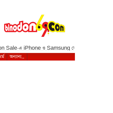
Sale-এ iPhone ও Samsung ফোনে বড় ছাড়***
১ মালয
ধর্ম
অন্যান্য..