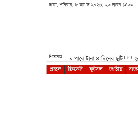
| ঢাকা, শনিবার, ৮ আগস্ট ২০২৬, ২৩ শ্রাবণ ১৪৩৩
শিরোনাম
 নতুন বার্তা***
আগস্টে মিলতে পারে টানা ৪ দিনের ছুটি***
৬০ হ
প্রচ্ছদ
ক্রিকেট
ফুটবল
জাতীয়
রাজ