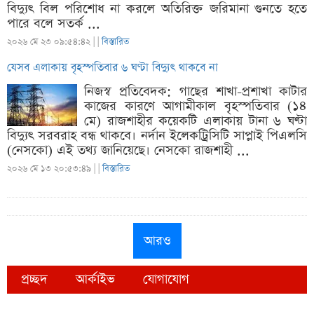
বিদ্যুৎ বিল পরিশোধ না করলে অতিরিক্ত জরিমানা গুনতে হতে
পারে বলে সতর্ক ...
২০২৬ মে ২৩ ০৯:৫৪:৪২ |
|
বিস্তারিত
যেসব এলাকায় বৃহস্পতিবার ৬ ঘণ্টা বিদ্যুৎ থাকবে না
নিজস্ব প্রতিবেদক: গাছের শাখা-প্রশাখা কাটার
কাজের কারণে আগামীকাল বৃহস্পতিবার (১৪
মে) রাজশাহীর কয়েকটি এলাকায় টানা ৬ ঘণ্টা
বিদ্যুৎ সরবরাহ বন্ধ থাকবে। নর্দান ইলেকট্রিসিটি সাপ্লাই পিএলসি
(নেসকো) এই তথ্য জানিয়েছে। নেসকো রাজশাহী ...
২০২৬ মে ১৩ ২০:৫৩:৪৯ |
|
বিস্তারিত
আরও
প্রচ্ছদ
আর্কাইভ
যোগাযোগ