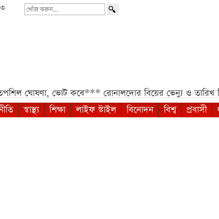
৩৩
খোঁজ
করুন...
ঘোষণা, ভোট কবে***
রোনালদোর বিয়ের ভেন্যু ও তারিখ নিয়ে নতুন
নীতি
স্বাস্থ্য
শিক্ষা
লাইফ স্টাইল
বিনোদন
বিশ্ব
প্রবাসী