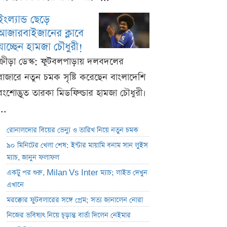
ইংল্যান্ড ছেড়ে
আজারবাইজানের ক্লাবে
যাচ্ছেন হামজা চৌধুরী!
ক্রীড়া ডেস্ক: ফুটবলপাড়ায় দলবদলের
বাজারে নতুন চমক সৃষ্টি করেছেন বাংলাদেশি
বংশোদ্ভূত তারকা মিডফিল্ডার হামজা চৌধুরী।
...
রোনালদোর বিয়ের ভেন্যু ও তারিখ নিয়ে নতুন চমক
৯০ মিনিটের খেলা শেষ: ইন্টার মায়ামি বনাম সান লুইস
ম্যাচ, জানুন ফলাফল
একটু পর শুরু, Milan Vs Inter ম্যাচ; লাইভ দেখুন
এখানে
মরক্কোর ফুটবলারের সঙ্গে প্রেম; সত্য জানালেন নোরা
নিজের ভবিষ্যৎ নিয়ে চূড়ান্ত বার্তা দিলেন নেইমার