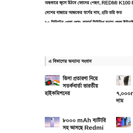
অন্ধকারে জ্বলে উঠবে ফোনের পেছন, REDMI K100 
দেশের বাজারে আজকের স্বর্ণের দাম, প্রতি ভরি কত
৯০ মিনিটের খেলা শেষ: বায়ার্ন মিউনিখ বনাম জেজু ইউন
একটু পর শুরু, Milan Vs Inter ম্যাচ; লাইভ দেখুন 
গ্যাসের দাম নিয়ে সুখবর, যা জানাল পেট্রোবাংলা
একটু পর শুরু, চেলসি ও জুভেন্টাস ম্যাচ; লাইভ দেখুন এখ
এ বিভাগের অন্যান্য সংবাদ
৮০০০ mAh ব্যাটারি সহ আসছে Redmi Note 17 
আজকের সকল দেশের টাকার রেট: ০৫ আগস্ট ২০২৬
ভিসা প্রতারণা নিয়ে
সতর্কবার্তা ভারতীয়
হাইকমিশনের
৭,০০০mA
দাম
৮০০০ mAh ব্যাটারি
সহ আসছে Redmi