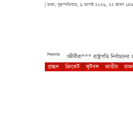
| ঢাকা, বৃহস্পতিবার, ৬ আগস্ট ২০২৬, ২২ শ্রাবণ ১৪
শিরোনাম
ন পাবেন সরকারি চাকরিজীবীরা***
রাষ্ট্রপতি নির্বাচনের তপশিল 
প্রচ্ছদ
ক্রিকেট
ফুটবল
জাতীয়
রাজ