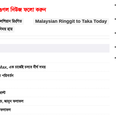
গুগল নিউজ ফলো করুন
েশিয়ান রিংগিত
Malaysian Ringgit to Taka Today
নিময় হার
, এক চার্জেই চলবে দীর্ঘ সময়
 পরিবর্তন
াল্ট
যাচ, জানুন ফলাফল
ুন ফলাফল