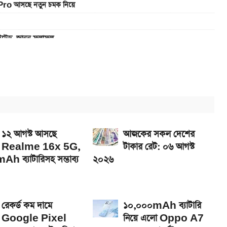
Pro আসছে নতুন চমক নিয়ে
াইটেড, জানুন ফলাফল
এখানে
ানে
5G, দাম কত?
১২ আগস্ট আসছে
আজকের সকল দেশের
Realme 16x 5G,
টাকার রেট: ০৬ আগস্ট
h ব্যাটারিসহ সম্ভাব্য
২০২৬
রেকর্ড কম দামে
১০,০০০mAh ব্যাটারি
Google Pixel
নিয়ে এলো Oppo A7