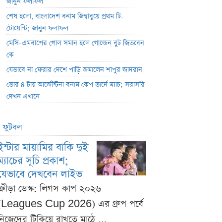
জানুন ফলাফল
শেষ হলো, বাংলাদেশ বনাম জিম্বাবুয়ে প্রথম টি-
টোয়েন্টি; জানুন ফলাফল
মেসি-এমবাপের গোল সমান হলে গোল্ডেন বুট জিতবেন
কে
যেভাবে না ফেরার দেশে পাড়ি জমালেন শাপুর জাদরান
ভোর ৪ টায় আর্জেন্টিনা বনাম কেপ ভার্দে ম্যাচ; সরাসরি
দেখন এখানে
ফুটবল
ইন্টার মায়ামির বাকি দুই
ম্যাচের সূচি প্রকাশ;
যেভাবে দেখবেন লাইভ
ক্রীড়া ডেস্ক: লিগস কাপ ২০২৬
(Leagues Cup 2026) এর গ্রুপ পর্বে
নিজেদের টিকিয়ে রাখতে মাঠে ...