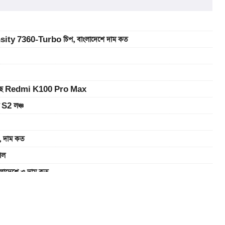
sity 7360-Turbo চিপ, বাংলাদেশে দাম কত
ে আসছে Redmi K100 Pro Max
 S2 লঞ্চ
 দাম কত
েল
াদেশে ও দাম কত
র দাম
-ভালভ ইঞ্জিন ও TFT ডিসপ্লে