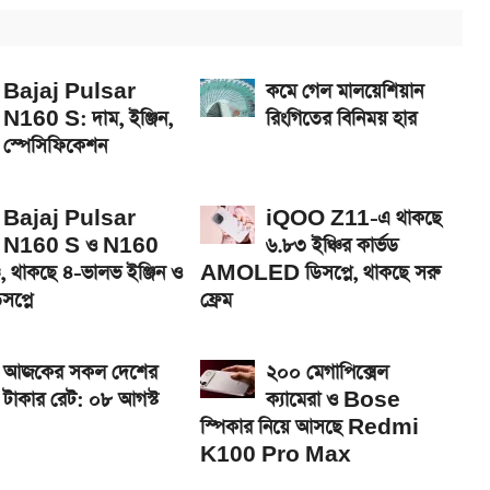
সপ্লে, থাকছে সরু ফ্রেম
েখা যাবে
Bajaj Pulsar
কমে গেল মালয়েশিয়ান
N160 S: দাম, ইঞ্জিন,
রিংগিতের বিনিময় হার
 স্পেসিফিকেশন
Bajaj Pulsar
iQOO Z11-এ থাকছে
N160 S ও N160
৬.৮৩ ইঞ্চির কার্ভড
, থাকছে ৪-ভালভ ইঞ্জিন ও
AMOLED ডিসপ্লে, থাকছে সরু
প্লে
ফ্রেম
আজকের সকল দেশের
২০০ মেগাপিক্সেল
টাকার রেট: ০৮ আগস্ট
ক্যামেরা ও Bose
স্পিকার নিয়ে আসছে Redmi
K100 Pro Max