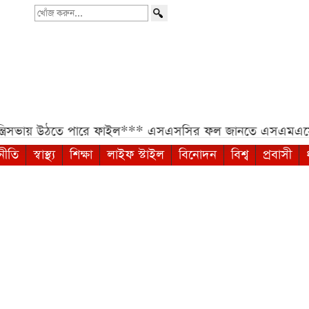
খোঁজ
করুন...
ঠতে পারে ফাইল***
এসএসসির ফল জানতে এসএমএসে নতুন নম্বর, 
নীতি
স্বাস্থ্য
শিক্ষা
লাইফ স্টাইল
বিনোদন
বিশ্ব
প্রবাসী