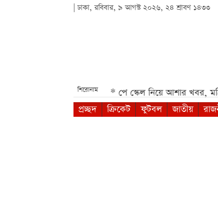
| ঢাকা, রবিবার, ৯ আগস্ট ২০২৬, ২৪ শ্রাবণ ১৪৩৩
শিরোনাম
mi 17 5G ও 4G***
পে স্কেল নিয়ে আশার খবর, মন্ত্রিসভায় উ
প্রচ্ছদ
ক্রিকেট
ফুটবল
জাতীয়
রাজ