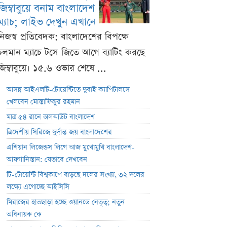
জিম্বাবুয়ে বনাম বাংলাদেশ
ম্যাচ; লাইভ দেখুন এখানে
নিজস্ব প্রতিবেদক: বাংলাদেশের বিপক্ষে
চলমান ম্যাচে টসে জিতে আগে ব্যাটিং করছে
জিম্বাবুয়ে। ১৫.৬ ওভার শেষে ...
আসন্ন আইএলটি-টোয়েন্টিতে দুবাই ক্যাপিটালসে
খেলবেন মোস্তাফিজুর রহমান
মাত্র ৫৪ রানে অলআউট বাংলাদেশ
ত্রিদেশীয় সিরিজে দুর্দান্ত জয় বাংলাদেশের
এশিয়ান লিজেন্ডস লিগে আজ মুখোমুখি বাংলাদেশ-
আফগানিস্তান: যেভাবে দেখবেন
টি-টোয়েন্টি বিশ্বকাপে বাড়ছে দলের সংখ্যা, ৩২ দলের
লক্ষ্যে এগোচ্ছে আইসিসি
মিরাজের হাতছাড়া হচ্ছে ওয়ানডে নেতৃত্ব; নতুন
অধিনায়ক কে