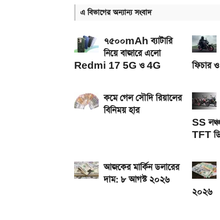
এ বিভাগের অন্যান্য সংবাদ
iQOO Z11-এ থাকছে ৬.৮৩ ইঞ্চির কার্ভড AMOLED ডি
২০২৬ সালের প্রথম পূর্ণগ্রাস সূর্যগ্রহণ কবে, কোথা থেকে দ
৭৫০০mAh ব্যাটারি
নিয়ে বাজারে এলো
Redmi 17 5G ও 4G
ফিচার ও
কমে গেল সৌদি রিয়ালের
বিনিময় হার
SS লঞ্চ
TFT ডিস
আজকের মার্কিন ডলারের
দাম: ৮ আগস্ট ২০২৬
২০২৬