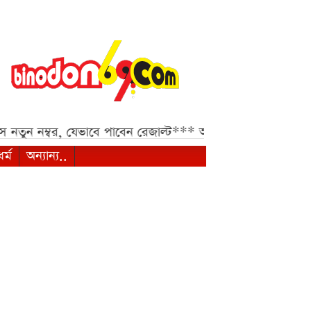
যেভাবে পাবেন রেজাল্ট***
আসন্ন আইএলটি-টোয়েন্টিতে দুবাই ক
ধর্ম
অন্যান্য..