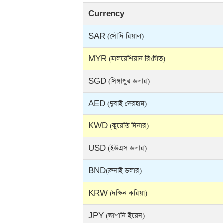
Currency
SAR (সৌদি রিয়াল)
MYR (মালয়েশিয়ান রিংগিত)
SGD (সিঙ্গাপুর ডলার)
AED (দুবাই দেরহাম)
KWD (কুয়েতি দিনার)
USD (ইউএস ডলার)
BND(ব্রুনাই ডলার)
KRW (দক্ষিন করিয়া)
JPY (জাপানি ইয়েন)