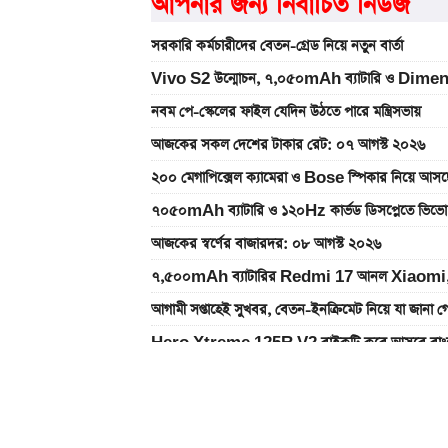
আপনার জন্য নির্বাচিত নিউজ
সরকারি কর্মচারীদের বেতন-গ্রেড নিয়ে নতুন বার্তা
Vivo S2 উন্মোচন, ৭,০৫০mAh ব্যাটারি ও Dimen
নবম পে-স্কেলের ফাইল যেদিন উঠতে পারে মন্ত্রিসভায়
আজকের সকল দেশের টাকার রেট: ০৭ আগস্ট ২০২৬
২০০ মেগাপিক্সেল ক্যামেরা ও Bose স্পিকার নিয়
৭০৫০mAh ব্যাটারি ও ১২০Hz কার্ভড ডিসপ্লেতে ভিভো
আজকের স্বর্ণের বাজারদর: ০৮ আগস্ট ২০২৬
৭,৫০০mAh ব্যাটারির Redmi 17 আনল Xiaomi,
আগামী সপ্তাহেই সুখবর, বেতন-ইনক্রিমেট নিয়ে যা জানা গ
Hero Xtreme 125R V2 বাইকটি কবে আসবে বাংল
আজকের স্বর্ণের বাজারদর: ০৭ আগস্ট ২০২৬
দেশের বাজারে আজ ১৮, ২১ ও ২২ ক্যারেট একভরি সোনা
Bajaj Pulsar N160 S ও N160 SS লঞ্চ, থাকছে ৪