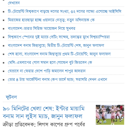
দেখবেন
টি-টোয়েন্টি বিশ্বকাপে বাড়ছে দলের সংখ্যা, ৩২ দলের লক্ষ্যে এগোচ্ছে আইসিসি
মিরাজের হাতছাড়া হচ্ছে ওয়ানডে নেতৃত্ব; নতুন অধিনায়ক কে
বাংলাদেশ-ভারত সিরিজ আয়োজন নিয়ে সুখবর
বিশ্বকাপে স্পেনের দুই ম্যাচে বেটিং সন্দেহ, তদন্তের মুখে বিশ্বচ্যাম্পিয়রা
বাংলাদেশ বনাম জিম্বাবুয়ে; দ্বিতীয় টি-টোয়েন্টি শেষ, জানুন ফলাফল
শেষ হলো, বাংলাদেশ বনাম জিম্বাবুয়ে প্রথম টি-টোয়েন্টি; জানুন ফলাফল
মেসি-এমবাপের গোল সমান হলে গোল্ডেন বুট জিতবেন কে
যেভাবে না ফেরার দেশে পাড়ি জমালেন শাপুর জাদরান
ভোর ৪ টায় আর্জেন্টিনা বনাম কেপ ভার্দে ম্যাচ; সরাসরি দেখন এখানে
ফুটবল
৯০ মিনিটের খেলা শেষ: ইন্টার মায়ামি
বনাম সান লুইস ম্যাচ, জানুন ফলাফল
ক্রীড়া প্রতিবেদক: লিগস কাপের গ্রুপ পর্বের