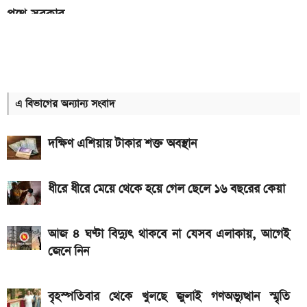
পথে সরকার
ইন্টার মিয়ামি বনাম আতলেতিকো সান লুইস ম্যাচ; যেভাবে
সরাসরি দেখবেন
৫ আগস্ট ছুটি হলেও যাদের অফিস খোলা থাকবে
এ বিভাগের অন্যান্য সংবাদ
সোমবার প্রকাশ হচ্ছে এসএসসি ফল, যেভাবে দেখবেন রেজাল্ট
দক্ষিণ এশিয়ায় টাকার শক্ত অবস্থান
২০৪০ সালে বাংলাদেশে এক ভরি স্বর্ণের দাম কত হতে পারে
৫ আগস্ট পোশাক কারখানা খোলা থাকবে, নাকি ছুটি? যা জানা
ধীরে ধীরে মেয়ে থেকে হয়ে গেল ছেলে ১৬ বছরের কেয়া
গেল
৯০ মিনিটের খেলা শেষ: রেমো বনাম সান্তোস ম্যাচ, জানুন
আজ ৪ ঘণ্টা বিদ্যুৎ থাকবে না যেসব এলাকায়, আগেই
ফলাফল
জেনে নিন
অন্ধকারে জ্বলে উঠবে ফোনের পেছন, REDMI K100 Pro
আসছে নতুন চমক নিয়ে
বৃহস্পতিবার থেকে খুলছে জুলাই গণঅভ্যুত্থান স্মৃতি