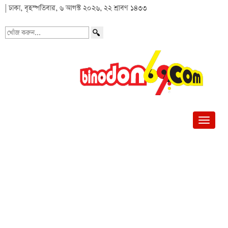
| ঢাকা, বৃহস্পতিবার, ৬ আগস্ট ২০২৬, ২২ শ্রাবণ ১৪৩৩
খোঁজ
করুন...