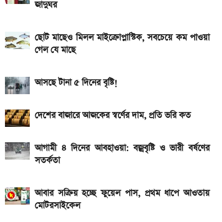
জাদুঘর
৯০ মিনিটের খেলা শেষ: বায়ার্ন মিউনিখ বনাম জেজু ইউনাইটেড,
জানুন ফলাফল
ছোট মাছেও মিলল মাইক্রোপ্লাস্টিক, সবচেয়ে কম পাওয়া
২ বছর পিছিয়ে যেতে পারে নবম জাতীয় পে-স্কেল
গেল যে মাছে
আসছে টানা ৫ দিনের বৃষ্টি!
দেশের বাজারে আজকের স্বর্ণের দাম, প্রতি ভরি কত
আগামী ৪ দিনের আবহাওয়া: বজ্রবৃষ্টি ও ভারী বর্ষণের
সতর্কতা
আবার সক্রিয় হচ্ছে ফুয়েল পাস, প্রথম ধাপে আওতায়
মোটরসাইকেল