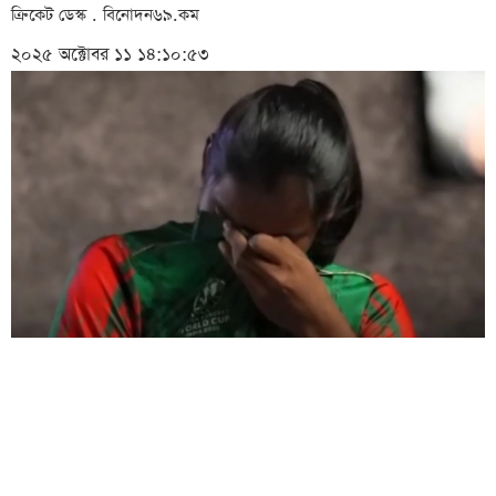
ক্রিকেট ডেস্ক . বিনোদন৬৯.কম
২০২৫ অক্টোবর ১১ ১৪:১০:৫৩