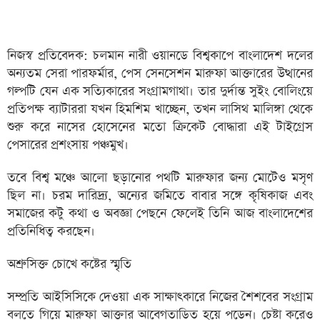
নিজস্ব প্রতিবেদক: চলমান নারী ওয়ানডে বিশ্বকাপে বাংলাদেশ দলের
অন্যতম সেরা পারফর্মার, পেস সেনসেশন মারুফা আক্তারের উত্থানের
গল্পটি যেন এক সত্যিকারের সংগ্রামগাথা। তার দুর্দান্ত সুইং বোলিংয়ে
প্রতিপক্ষ ব্যাটাররা যখন হিমশিম খাচ্ছেন, তখন লাসিথ মালিঙ্গা থেকে
শুরু করে নাসের হোসেনের মতো ক্রিকেট বোদ্ধারা এই টাইগ্রেস
পেসারের প্রশংসায় পঞ্চমুখ।
তবে বিশ্ব মঞ্চে আলো ছড়ানোর পথটি মারুফার জন্য মোটেও মসৃণ
ছিল না। চরম দারিদ্র্য, অন্যের জমিতে বাবার সঙ্গে কৃষিকাজ এবং
সমাজের কটু কথা ও অবজ্ঞা পেছনে ফেলেই তিনি আজ বাংলাদেশের
প্রতিনিধিত্ব করছেন।
অশ্রুসিক্ত চোখে কষ্টের স্মৃতি
সম্প্রতি আইসিসিকে দেওয়া এক সাক্ষাৎকারে নিজের শৈশবের সংগ্রাম
বলতে গিয়ে মারুফা আক্তার আবেগতাড়িত হয়ে পড়েন। চেষ্টা করেও