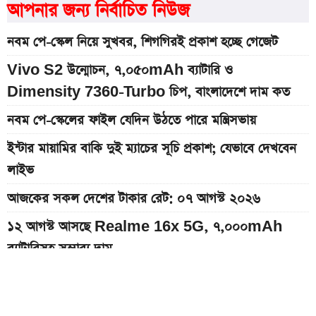
আপনার জন্য নির্বাচিত নিউজ
নবম পে-স্কেল নিয়ে সুখবর, শিগগিরই প্রকাশ হচ্ছে গেজেট
Vivo S2 উন্মোচন, ৭,০৫০mAh ব্যাটারি ও
Dimensity 7360-Turbo চিপ, বাংলাদেশে দাম কত
নবম পে-স্কেলের ফাইল যেদিন উঠতে পারে মন্ত্রিসভায়
ইন্টার মায়ামির বাকি দুই ম্যাচের সূচি প্রকাশ; যেভাবে দেখবেন
লাইভ
আজকের সকল দেশের টাকার রেট: ০৭ আগস্ট ২০২৬
১২ আগস্ট আসছে Realme 16x 5G, ৭,০০০mAh
ব্যাটারিসহ সম্ভাব্য দাম
৭০৫০mAh ব্যাটারি ও ১২০Hz কার্ভড ডিসপ্লেতে ভিভো S2
লঞ্চ