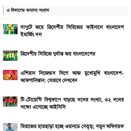
সরকারি কর্মচারীদের বেতন-গ্রেড নিয়ে নতুন বার্তা
এ বিভাগের অন্যান্য সংবাদ
আজকের স্বর্ণের বাজারদর: ০৭ আগস্ট ২০২৬
দাপুটে জয়ে ত্রিদেশীয় সিরিজের ফাইনালে বাংলাদেশ
এসএসসি ও সমমানের ফল কবে জানাল শিক্ষা বোর্ড
ইমার্জিং দল
আজকের স্বর্ণের বাজারদর: ০৬ আগস্ট ২০২৬
নতুন পে-স্কেল কার্যকর হলে যেভাবে বকেয়া বেতন পাবেন
ত্রিদেশীয় সিরিজে দুর্দান্ত জয় বাংলাদেশের
সরকারি চাকরিজীবীরা
দেশের বাজারে আজ ১৮, ২১ ও ২২ ক্যারেট একভরি সোনার
এশিয়ান লিজেন্ডস লিগে আজ মুখোমুখি বাংলাদেশ-
আফগানিস্তান: যেভাবে দেখবেন
দাম
এসএসসি ফল প্রকাশের চূড়ান্ত তারিখ ঘোষণা
টি-টোয়েন্টি বিশ্বকাপে বাড়ছে দলের সংখ্যা, ৩২ দলের
দেশে আজ একভরি ২১ ক্যারেট স্বর্ণের দাম
লক্ষ্যে এগোচ্ছে আইসিসি
মিরাজের হাতছাড়া হচ্ছে ওয়ানডে নেতৃত্ব; নতুন অধিনায়ক