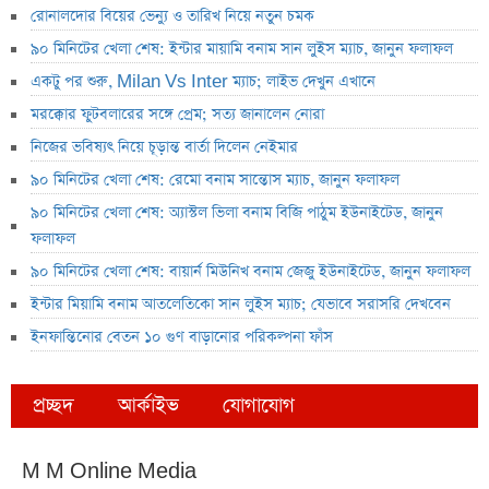
রোনালদোর বিয়ের ভেন্যু ও তারিখ নিয়ে নতুন চমক
৯০ মিনিটের খেলা শেষ: ইন্টার মায়ামি বনাম সান লুইস ম্যাচ, জানুন ফলাফল
একটু পর শুরু, Milan Vs Inter ম্যাচ; লাইভ দেখুন এখানে
মরক্কোর ফুটবলারের সঙ্গে প্রেম; সত্য জানালেন নোরা
নিজের ভবিষ্যৎ নিয়ে চূড়ান্ত বার্তা দিলেন নেইমার
৯০ মিনিটের খেলা শেষ: রেমো বনাম সান্তোস ম্যাচ, জানুন ফলাফল
৯০ মিনিটের খেলা শেষ: অ্যাস্টল ভিলা বনাম বিজি পাঠুম ইউনাইটেড, জানুন
ফলাফল
৯০ মিনিটের খেলা শেষ: বায়ার্ন মিউনিখ বনাম জেজু ইউনাইটেড, জানুন ফলাফল
ইন্টার মিয়ামি বনাম আতলেতিকো সান লুইস ম্যাচ; যেভাবে সরাসরি দেখবেন
ইনফান্তিনোর বেতন ১০ গুণ বাড়ানোর পরিকল্পনা ফাঁস
প্রচ্ছদ
আর্কাইভ
যোগাযোগ
M M Online Media