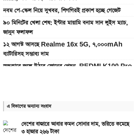
নবম পে-স্কেল নিয়ে সুখবর, শিগগিরই প্রকাশ হচ্ছে গেজেট
৯০ মিনিটের খেলা শেষ: ইন্টার মায়ামি বনাম সান লুইস ম্যাচ,
জানুন ফলাফল
১২ আগস্ট আসছে Realme 16x 5G, ৭,০০০mAh
ব্যাটারিসহ সম্ভাব্য দাম
অন্ধকারে জ্বলে উঠবে ফোনের পেছন, REDMI K100 Pro
আসছে নতুন চমক নিয়ে
ইন্টার মায়ামির বাকি দুই ম্যাচের সূচি প্রকাশ; যেভাবে দেখবেন
লাইভ
এ বিভাগের অন্যান্য সংবাদ
দেশের বাজারে আজকের স্বর্ণের দাম, প্রতি ভরি কত
৮০০০ mAh ব্যাটারি সহ আসছে Redmi Note 17 5G,
দেশের বাজারে আবার কমল সোনার দাম, ভরিতে কমেছে
দাম কত?
৩ হাজার ২৬৬ টাকা