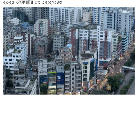
২০২৫ ফেব্রুয়ারি ০৩ ১২:২৭:৪৩