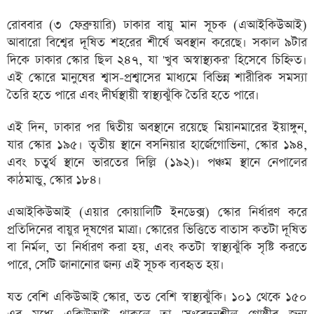
রোববার (৩ ফেব্রুয়ারি) ঢাকার বায়ু মান সূচক (এআইকিউআই)
আবারো বিশ্বের দূষিত শহরের শীর্ষে অবস্থান করেছে। সকাল ৯টার
দিকে ঢাকার স্কোর ছিল ২৪৭, যা 'খুব অস্বাস্থ্যকর' হিসেবে চিহ্নিত।
এই স্কোরে মানুষের শ্বাস-প্রশ্বাসের মাধ্যমে বিভিন্ন শারীরিক সমস্যা
তৈরি হতে পারে এবং দীর্ঘস্থায়ী স্বাস্থ্যঝুঁকি তৈরি হতে পারে।
এই দিন, ঢাকার পর দ্বিতীয় অবস্থানে রয়েছে মিয়ানমারের ইয়াঙ্গুন,
যার স্কোর ১৯৫। তৃতীয় স্থানে বসনিয়ার হার্জেগোভিনা, স্কোর ১৯৪,
এবং চতুর্থ স্থানে ভারতের দিল্লি (১৯২)। পঞ্চম স্থানে নেপালের
কাঠমান্ডু, স্কোর ১৮৪।
এআইকিউআই (এয়ার কোয়ালিটি ইনডেক্স) স্কোর নির্ধারণ করে
প্রতিদিনের বায়ুর দূষণের মাত্রা। স্কোরের ভিত্তিতে বাতাস কতটা দূষিত
বা নির্মল, তা নির্ধারণ করা হয়, এবং কতটা স্বাস্থ্যঝুঁকি সৃষ্টি করতে
পারে, সেটি জানানোর জন্য এই সূচক ব্যবহৃত হয়।
যত বেশি একিউআই স্কোর, তত বেশি স্বাস্থ্যঝুঁকি। ১০১ থেকে ১৫০