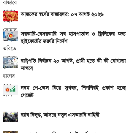
একটু পর শুরু, Milan Vs Inter ম্যাচ; লাইভ দেখুন এখানে
আজকের স্বর্ণের বাজারদর: ০৭ আগস্ট ২০২৬
আজকের স্বর্ণের বাজারদর: ০৬ আগস্ট ২০২৬
একটু পর শুরু, চেলসি ও জুভেন্টাস ম্যাচ; লাইভ দেখুন এখানে
সরকারি-বেসরকারি সব হাসপাতাল ও ক্লিনিকের জন্য
হাইকোর্টের জরুরি নির্দেশ
এসএসসি ও সমমানের ফল কবে জানাল শিক্ষা বোর্ড
গ্যাসের দাম নিয়ে সুখবর, যা জানাল পেট্রোবাংলা
রাষ্ট্রপতি নির্বাচন ২০ আগস্ট, প্রার্থী হতে কী কী যোগ্যতা
আসছে টানা ৫ দিনের বৃষ্টি!
লাগবে
নবম পে-স্কেল নিয়ে সুখবর, শিগগিরই প্রকাশ হচ্ছে
গেজেট
র‍্যাব বিলুপ্ত, আসছে নতুন এসআরবি বাহিনী