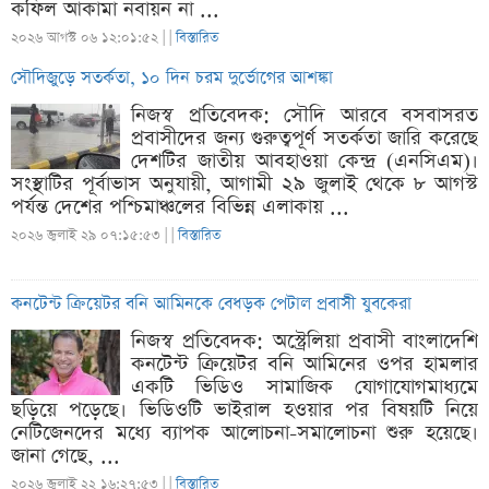
কফিল আকামা নবায়ন না ...
২০২৬ আগস্ট ০৬ ১২:০১:৫২ |
|
বিস্তারিত
সৌদিজুড়ে সতর্কতা, ১০ দিন চরম দুর্ভোগের আশঙ্কা
নিজস্ব প্রতিবেদক: সৌদি আরবে বসবাসরত
প্রবাসীদের জন্য গুরুত্বপূর্ণ সতর্কতা জারি করেছে
দেশটির জাতীয় আবহাওয়া কেন্দ্র (এনসিএম)।
সংস্থাটির পূর্বাভাস অনুযায়ী, আগামী ২৯ জুলাই থেকে ৮ আগস্ট
পর্যন্ত দেশের পশ্চিমাঞ্চলের বিভিন্ন এলাকায় ...
২০২৬ জুলাই ২৯ ০৭:১৫:৫৩ |
|
বিস্তারিত
কনটেন্ট ক্রিয়েটর বনি আমিনকে বেধড়ক পেটাল প্রবাসী যুবকেরা
নিজস্ব প্রতিবেদক: অস্ট্রেলিয়া প্রবাসী বাংলাদেশি
কনটেন্ট ক্রিয়েটর বনি আমিনের ওপর হামলার
একটি ভিডিও সামাজিক যোগাযোগমাধ্যমে
ছড়িয়ে পড়েছে। ভিডিওটি ভাইরাল হওয়ার পর বিষয়টি নিয়ে
নেটিজেনদের মধ্যে ব্যাপক আলোচনা-সমালোচনা শুরু হয়েছে।
জানা গেছে, ...
২০২৬ জুলাই ২২ ১৬:২৭:৫৩ |
|
বিস্তারিত