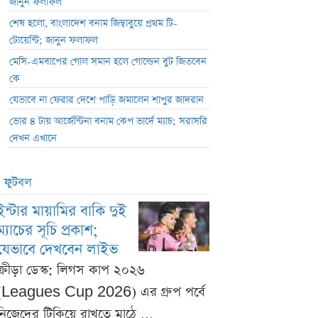
জানুন ফলাফল
শেষ হলো, বাংলাদেশ বনাম জিম্বাবুয়ে প্রথম টি-
টোয়েন্টি; জানুন ফলাফল
মেসি-এমবাপের গোল সমান হলে গোল্ডেন বুট জিতবেন
কে
যেভাবে না ফেরার দেশে পাড়ি জমালেন শাপুর জাদরান
ভোর ৪ টায় আর্জেন্টিনা বনাম কেপ ভার্দে ম্যাচ; সরাসরি
দেখন এখানে
ফুটবল
ইন্টার মায়ামির বাকি দুই
ম্যাচের সূচি প্রকাশ;
যেভাবে দেখবেন লাইভ
ক্রীড়া ডেস্ক: লিগস কাপ ২০২৬
(Leagues Cup 2026) এর গ্রুপ পর্বে
নিজেদের টিকিয়ে রাখতে মাঠে ...