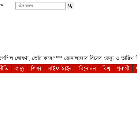
৩৩
খোঁজ
করুন...
োষণা, ভোট কবে***
রোনালদোর বিয়ের ভেন্যু ও তারিখ নিয়ে নতুন 
নীতি
স্বাস্থ্য
শিক্ষা
লাইফ স্টাইল
বিনোদন
বিশ্ব
প্রবাসী