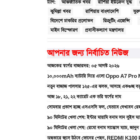
আন্তর্জাতিক খবর
রাশিয়া ইউক্রেন যুদ্ধ
ট্যাগ:
কুমিল্লা খবর
রাশিয়ায় বাংলাদেশি
সুর
বিদেশে চাকরির প্রলোভন
রিক্রুটিং এজেন্সি
মাইন বিস্ফোরণ
প্রবাসীকল্যাণ মন্ত্রণালয়
আপনার জন্য নির্বাচিত নিউজ
আজকের স্বর্ণের বাজারদর: ০৫ আগস্ট ২০২৬
১০,০০০mAh ব্যাটারি নিয়ে এলো Oppo A7 Pro Max
নতুন বাজাজ পালসার ১২৫-এর ঝলক, আসছে একগুচ্ছ বড়
আজ ১৮, ২১, ২২ ক্যারেট এক ভরি স্বর্ণের দাম
সোমবার প্রকাশ হচ্ছে এসএসসি ফল, যেভাবে দেখবেন রেজ
৯০ মিনিটের খেলা শেষ: ইন্টার মায়ামি বনাম সান লুইস ম্
৯০ মিনিটের খেলা শেষ: রেমো বনাম সান্তোস ম্যাচ, জান
অন্ধকারে জ্বলে উঠবে ফোনের পেছন, REDMI K100 