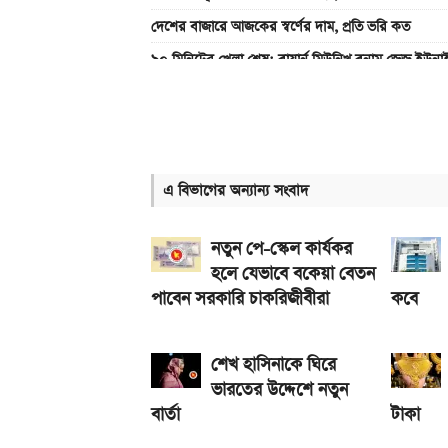
দেশের বাজারে আজকের স্বর্ণের দাম, প্রতি ভরি কত
৯০ মিনিটের খেলা শেষ: বায়ার্ন মিউনিখ বনাম জেজু ইউন
একটু পর শুরু, Milan Vs Inter ম্যাচ; লাইভ দেখুন 
গ্যাসের দাম নিয়ে সুখবর, যা জানাল পেট্রোবাংলা
একটু পর শুরু, চেলসি ও জুভেন্টাস ম্যাচ; লাইভ দেখুন এখ
এ বিভাগের অন্যান্য সংবাদ
৮০০০ mAh ব্যাটারি সহ আসছে Redmi Note 17 
আজকের সকল দেশের টাকার রেট: ০৫ আগস্ট ২০২৬
নতুন পে-স্কেল কার্যকর
হলে যেভাবে বকেয়া বেতন
পাবেন সরকারি চাকরিজীবীরা
কবে
শেখ হাসিনাকে ঘিরে
ভারতের উদ্দেশে নতুন
বার্তা
টাকা