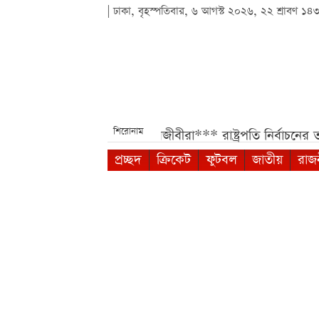
| ঢাকা, বৃহস্পতিবার, ৬ আগস্ট ২০২৬, ২২ শ্রাবণ ১৪
শিরোনাম
 পাবেন সরকারি চাকরিজীবীরা***
রাষ্ট্রপতি নির্বাচনের তপশিল ঘ
প্রচ্ছদ
ক্রিকেট
ফুটবল
জাতীয়
রাজ