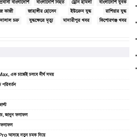
প্রবাসী বাংলাদেশি
বাংলাদেশি নিহত
ড্রোন হামলা
বাংলাদেশি যুবক
ুজ কাজী
জাহাঙ্গীর হোসেন
ইউক্রেন যুদ্ধ
রাশিয়ার যুদ্ধ
দালাল চক্র
যুদ্ধক্ষেত্রে মৃত্যু
মাদারীপুর খবর
কিশোরগঞ্জ খবর
, এক চার্জেই চলবে দীর্ঘ সময়
 পরিবর্তন
াল্ট
যাচ, জানুন ফলাফল
ুন ফলাফল
Pro আসছে নতুন চমক নিয়ে