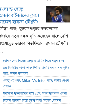
ইংল্যান্ড ছেড়ে
আজারবাইজানের ক্লাবে
যাচ্ছেন হামজা চৌধুরী!
ক্রীড়া ডেস্ক: ফুটবলপাড়ায় দলবদলের
বাজারে নতুন চমক সৃষ্টি করেছেন বাংলাদেশি
বংশোদ্ভূত তারকা মিডফিল্ডার হামজা চৌধুরী।
...
রোনালদোর বিয়ের ভেন্যু ও তারিখ নিয়ে নতুন চমক
৯০ মিনিটের খেলা শেষ: ইন্টার মায়ামি বনাম সান লুইস
ম্যাচ, জানুন ফলাফল
একটু পর শুরু, Milan Vs Inter ম্যাচ; লাইভ দেখুন
এখানে
মরক্কোর ফুটবলারের সঙ্গে প্রেম; সত্য জানালেন নোরা
নিজের ভবিষ্যৎ নিয়ে চূড়ান্ত বার্তা দিলেন নেইমার