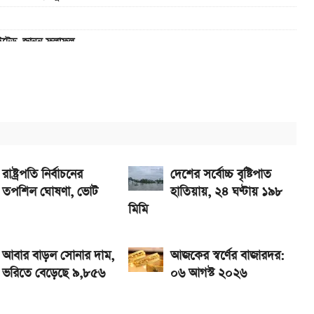
াইটেড, জানুন ফলাফল
এখানে
ানে
5G, দাম কত?
রাষ্ট্রপতি নির্বাচনের
দেশের সর্বোচ্চ বৃষ্টিপাত
তপশিল ঘোষণা, ভোট
হাতিয়ায়, ২৪ ঘণ্টায় ১৯৮
মিমি
আবার বাড়ল সোনার দাম,
আজকের স্বর্ণের বাজারদর:
ভরিতে বেড়েছে ৯,৮৫৬
০৬ আগস্ট ২০২৬