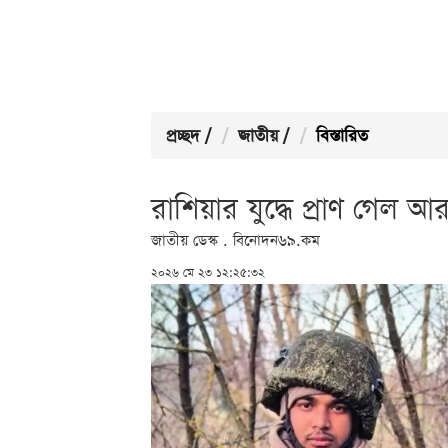
প্রচ্ছদ
/
জাতীয়
/
বিস্তারিত
রাশিয়ার যুদ্ধে প্রাণ গেল 
জাতীয় ডেস্ক . বিনোদন৬৯.কম
২০২৬ মে ২৩ ১২:২৫:৩২