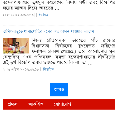
বন্দ্যোপাধ্যায়ের তৃণমূল কংগ্রেসের বিদায় ঘণ্টা এবং বিজেপির
জয়ের আভাস দিচ্ছে ভারতের ...
২০২৬ মে ০১ ২২:১৪:৪৯ |
|
বিস্তারিত
তামিলনাড়ুতে থালাপোতির দলের কত আসন পাওয়ার আভাস
নিজস্ব প্রতিবেদক: ভারতের পাঁচ রাজ্যের
বিধানসভা নির্বাচনের বুথফেরত জরিপের
ফলাফল প্রকাশ পেয়েছে। তবে আলোচনার মূল
কেন্দ্রবিন্দু এখন পশ্চিমবঙ্গ। মমতা বন্দ্যোপাধ্যায়ের দীর্ঘদিনের
এই দুর্গ বিজেপি এবার ভাঙতে পারবে কি না, তা ...
২০২৬ এপ্রিল ৩০ ১৭:৫২:১৮ |
|
বিস্তারিত
আরও
প্রচ্ছদ
আর্কাইভ
যোগাযোগ