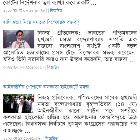
কোর্টের নির্দেশনার ভুল ব্যাখ্যা করে একটি ...
২০২৬ আগস্ট ০৬ ২২:০৬:৪৬ |
|
বিস্তারিত
হাদি হত্যা নিয়ে মমতার বিস্ফোরক বক্তব্য!
নিজস্ব প্রতিবেদক: ভারতের পশ্চিমবঙ্গের
মুখ্যমন্ত্রী মমতা বন্দ্যোপাধ্যায় সম্প্রতি এক
বক্তব্যে বাংলাদেশ সংশ্লিষ্ট একটি বহুল
আলোচিত হত্যাকাণ্ডের প্রসঙ্গ টেনে বিস্ফোরক মন্তব্য করেছেন।
যদিও তিনি সরাসরি কারও নাম উল্লেখ করেননি, তার বক্তব্য ...
২০২৬ জুন ০২ ২১:৪০:০৫ |
|
বিস্তারিত
আইনজীবীর পোশাকে কলকাতা হাইকোর্টে মমতা
নিজস্ব প্রতিবেদক: পশ্চিমবঙ্গের সাবেক মুখ্যমন্ত্রী
মমতা বন্দ্যোপাধ্যায় বৃহস্পতিবার (১৪ মে)
আইনজীবীর কালো গাউন পরে সশরীরে
কলকাতা হাইকোর্টে হাজির হয়ে আলোচনার কেন্দ্রবিন্দুতে উঠে
এসেছেন। বিধানসভা নির্বাচনে তৃণমূল কংগ্রেসের পরাজয়ের পর
রাজ্যজুড়ে ...
২০২৬ মে ১৪ ১৬:৩১:৫৭ |
|
বিস্তারিত