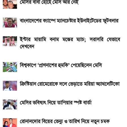
মেসির বাবা হোর্হে মেসি আর নেই
Hero Xtreme 125R V2 বাইকটি কবে আসবে
বাংলাদেশে ও দাম কত
বাংলাদেশের ক্যাম্পে ম্যানচেস্টার ইউনাইটেডের ফুটবলার
আজকের স্বর্ণের বাজারদর: ০৭ আগস্ট ২০২৬
দেশের বাজারে আজ ১৮, ২১ ও ২২ ক্যারেট একভরি সোনার
ইন্টার মায়ামি বনাম মন্তের ম্যাচ; সরাসরি যেভাবে
দাম
দেখবেন
Bajaj Pulsar N160 S ও N160 SS লঞ্চ, থাকছে ৪-
ভালভ ইঞ্জিন ও TFT ডিসপ্লে
বিশ্বকাপে ‘প্রাণনাশের হুমকি’ পেয়েছিলেন মেসি
iQOO Z11-এ থাকছে ৬.৮৩ ইঞ্চির কার্ভড AMOLED
ডিসপ্লে, থাকছে সরু ফ্রেম
ক্রিস্টিয়ান রোমেরোকে দলে ভেড়াতে মরিয়া অ্যাথলেটিকো
২০২৬ সালের প্রথম পূর্ণগ্রাস সূর্যগ্রহণ কবে, কোথা থেকে দেখা
মেসির ভবিষ্যৎ নিয়ে তাপিয়ার স্পষ্ট বার্তা
যাবে
রোনালদোর বিয়ের ভেন্যু ও তারিখ নিয়ে নতুন চমক