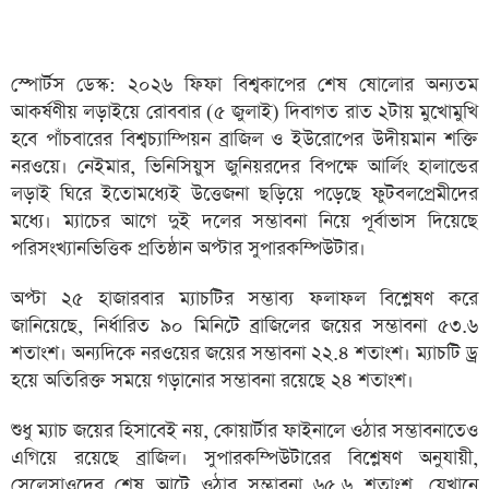
স্পোর্টস ডেস্ক: ২০২৬ ফিফা বিশ্বকাপের শেষ ষোলোর অন্যতম
আকর্ষণীয় লড়াইয়ে রোববার (৫ জুলাই) দিবাগত রাত ২টায় মুখোমুখি
হবে পাঁচবারের বিশ্বচ্যাম্পিয়ন ব্রাজিল ও ইউরোপের উদীয়মান শক্তি
নরওয়ে। নেইমার, ভিনিসিয়ুস জুনিয়রদের বিপক্ষে আর্লিং হালান্ডের
লড়াই ঘিরে ইতোমধ্যেই উত্তেজনা ছড়িয়ে পড়েছে ফুটবলপ্রেমীদের
মধ্যে। ম্যাচের আগে দুই দলের সম্ভাবনা নিয়ে পূর্বাভাস দিয়েছে
পরিসংখ্যানভিত্তিক প্রতিষ্ঠান অপ্টার সুপারকম্পিউটার।
অপ্টা ২৫ হাজারবার ম্যাচটির সম্ভাব্য ফলাফল বিশ্লেষণ করে
জানিয়েছে, নির্ধারিত ৯০ মিনিটে ব্রাজিলের জয়ের সম্ভাবনা ৫৩.৬
শতাংশ। অন্যদিকে নরওয়ের জয়ের সম্ভাবনা ২২.৪ শতাংশ। ম্যাচটি ড্র
হয়ে অতিরিক্ত সময়ে গড়ানোর সম্ভাবনা রয়েছে ২৪ শতাংশ।
শুধু ম্যাচ জয়ের হিসাবেই নয়, কোয়ার্টার ফাইনালে ওঠার সম্ভাবনাতেও
এগিয়ে রয়েছে ব্রাজিল। সুপারকম্পিউটারের বিশ্লেষণ অনুযায়ী,
সেলেসাওদের শেষ আটে ওঠার সম্ভাবনা ৬৫.৬ শতাংশ, যেখানে