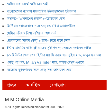
মেসির বাবা হোর্হে মেসি আর নেই
বাংলাদেশের ক্যাম্পে ম্যানচেস্টার ইউনাইটেডের ফুটবলার
বিশ্বকাপে ‘প্রাণনাশের হুমকি’ পেয়েছিলেন মেসি
ক্রিস্টিয়ান রোমেরোকে দলে ভেড়াতে মরিয়া অ্যাথলেটিকো
মেসির ভবিষ্যৎ নিয়ে তাপিয়ার স্পষ্ট বার্তা
রোনালদোর বিয়ের ভেন্যু ও তারিখ নিয়ে নতুন চমক
ইন্টার মায়ামির বাকি দুই ম্যাচের সূচি প্রকাশ; যেভাবে দেখবেন লাইভ
৯০ মিনিটের খেলা শেষ: ইন্টার মায়ামি বনাম সান লুইস ম্যাচ, জানুন ফলাফল
একটু পর শুরু, Milan Vs Inter ম্যাচ; লাইভ দেখুন এখানে
মরক্কোর ফুটবলারের সঙ্গে প্রেম; সত্য জানালেন নোরা
প্রচ্ছদ
আর্কাইভ
যোগাযোগ
M M Online Media
© All Rights Reserved binodon69 2009-2026