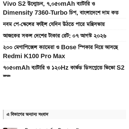
Vivo S2 উন্মোচন, ৭,০৫০mAh ব্যাটারি ও
Dimensity 7360-Turbo চিপ, বাংলাদেশে দাম কত
নবম পে-স্কেলের ফাইল যেদিন উঠতে পারে মন্ত্রিসভায়
আজকের সকল দেশের টাকার রেট: ০৭ আগস্ট ২০২৬
২০০ মেগাপিক্সেল ক্যামেরা ও Bose স্পিকার নিয়ে আসছে
Redmi K100 Pro Max
৭০৫০mAh ব্যাটারি ও ১২০Hz কার্ভড ডিসপ্লেতে ভিভো S2
লঞ্চ
আজকের স্বর্ণের বাজারদর: ০৮ আগস্ট ২০২৬
৭,৫০০mAh ব্যাটারির Redmi 17 আনল Xiaomi, দাম
কত
এ বিভাগের অন্যান্য সংবাদ
আগামী সপ্তাহেই সুখবর, বেতন-ইনক্রিমেট নিয়ে যা জানা গেল