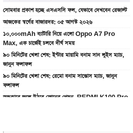
সোমবার প্রকাশ হচ্ছে এসএসসি ফল, যেভাবে দেখবেন রেজাল্ট
আজকের স্বর্ণের বাজারদর: ০৫ আগস্ট ২০২৬
১০,০০০mAh ব্যাটারি নিয়ে এলো Oppo A7 Pro
Max, এক চার্জেই চলবে দীর্ঘ সময়
৯০ মিনিটের খেলা শেষ: ইন্টার মায়ামি বনাম সান লুইস ম্যাচ,
জানুন ফলাফল
৯০ মিনিটের খেলা শেষ: রেমো বনাম সান্তোস ম্যাচ, জানুন
ফলাফল
অন্ধকারে জ্বলে উঠবে ফোনের পেছন, REDMI K100 Pro
আসছে নতুন চমক নিয়ে
দেশের বাজারে আজকের স্বর্ণের দাম, প্রতি ভরি কত
১২ আগস্ট আসছে Realme 16x 5G, ৭,০০০mAh