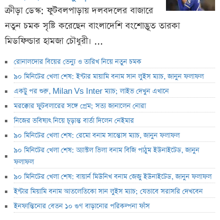
ক্রীড়া ডেস্ক: ফুটবলপাড়ায় দলবদলের বাজারে
নতুন চমক সৃষ্টি করেছেন বাংলাদেশি বংশোদ্ভূত তারকা
মিডফিল্ডার হামজা চৌধুরী। ...
রোনালদোর বিয়ের ভেন্যু ও তারিখ নিয়ে নতুন চমক
৯০ মিনিটের খেলা শেষ: ইন্টার মায়ামি বনাম সান লুইস ম্যাচ, জানুন ফলাফল
একটু পর শুরু, Milan Vs Inter ম্যাচ; লাইভ দেখুন এখানে
মরক্কোর ফুটবলারের সঙ্গে প্রেম; সত্য জানালেন নোরা
নিজের ভবিষ্যৎ নিয়ে চূড়ান্ত বার্তা দিলেন নেইমার
৯০ মিনিটের খেলা শেষ: রেমো বনাম সান্তোস ম্যাচ, জানুন ফলাফল
৯০ মিনিটের খেলা শেষ: অ্যাস্টল ভিলা বনাম বিজি পাঠুম ইউনাইটেড, জানুন
ফলাফল
৯০ মিনিটের খেলা শেষ: বায়ার্ন মিউনিখ বনাম জেজু ইউনাইটেড, জানুন ফলাফল
ইন্টার মিয়ামি বনাম আতলেতিকো সান লুইস ম্যাচ; যেভাবে সরাসরি দেখবেন
ইনফান্তিনোর বেতন ১০ গুণ বাড়ানোর পরিকল্পনা ফাঁস