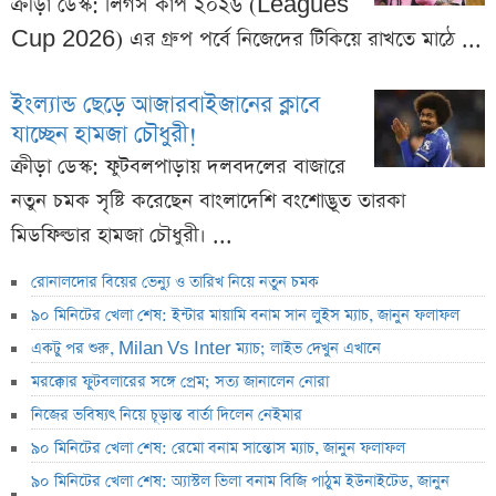
ক্রীড়া ডেস্ক: লিগস কাপ ২০২৬ (Leagues
Cup 2026) এর গ্রুপ পর্বে নিজেদের টিকিয়ে রাখতে মাঠে ...
ইংল্যান্ড ছেড়ে আজারবাইজানের ক্লাবে
যাচ্ছেন হামজা চৌধুরী!
ক্রীড়া ডেস্ক: ফুটবলপাড়ায় দলবদলের বাজারে
নতুন চমক সৃষ্টি করেছেন বাংলাদেশি বংশোদ্ভূত তারকা
মিডফিল্ডার হামজা চৌধুরী। ...
রোনালদোর বিয়ের ভেন্যু ও তারিখ নিয়ে নতুন চমক
৯০ মিনিটের খেলা শেষ: ইন্টার মায়ামি বনাম সান লুইস ম্যাচ, জানুন ফলাফল
একটু পর শুরু, Milan Vs Inter ম্যাচ; লাইভ দেখুন এখানে
মরক্কোর ফুটবলারের সঙ্গে প্রেম; সত্য জানালেন নোরা
নিজের ভবিষ্যৎ নিয়ে চূড়ান্ত বার্তা দিলেন নেইমার
৯০ মিনিটের খেলা শেষ: রেমো বনাম সান্তোস ম্যাচ, জানুন ফলাফল
৯০ মিনিটের খেলা শেষ: অ্যাস্টল ভিলা বনাম বিজি পাঠুম ইউনাইটেড, জানুন