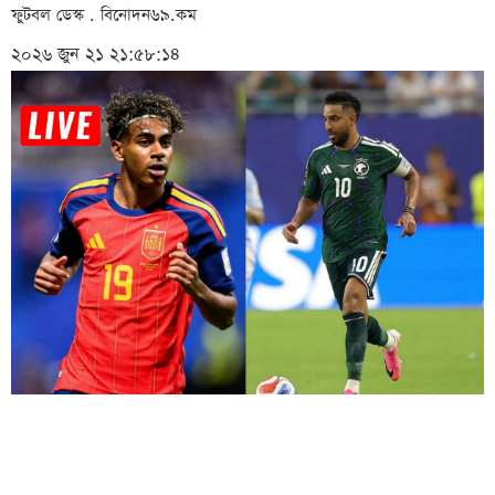
ফুটবল ডেস্ক . বিনোদন৬৯.কম
২০২৬ জুন ২১ ২১:৫৮:১৪