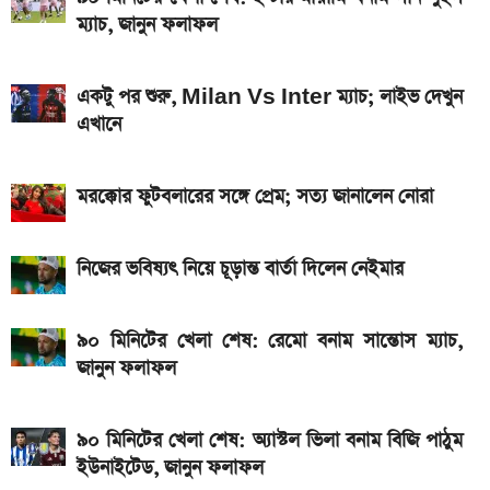
আসছে টানা ৫ দিনের বৃষ্টি!
ম্যাচ, জানুন ফলাফল
একটু পর শুরু, Milan Vs Inter ম্যাচ; লাইভ দেখুন
এখানে
মরক্কোর ফুটবলারের সঙ্গে প্রেম; সত্য জানালেন নোরা
নিজের ভবিষ্যৎ নিয়ে চূড়ান্ত বার্তা দিলেন নেইমার
৯০ মিনিটের খেলা শেষ: রেমো বনাম সান্তোস ম্যাচ,
জানুন ফলাফল
৯০ মিনিটের খেলা শেষ: অ্যাস্টল ভিলা বনাম বিজি পাঠুম
ইউনাইটেড, জানুন ফলাফল