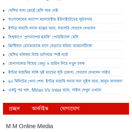
মেসির বাবা হোর্হে মেসি আর নেই
বাংলাদেশের ক্যাম্পে ম্যানচেস্টার ইউনাইটেডের ফুটবলার
ইন্টার মায়ামি বনাম মন্তের ম্যাচ; সরাসরি যেভাবে দেখবেন
বিশ্বকাপে ‘প্রাণনাশের হুমকি’ পেয়েছিলেন মেসি
ক্রিস্টিয়ান রোমেরোকে দলে ভেড়াতে মরিয়া অ্যাথলেটিকো
মেসির ভবিষ্যৎ নিয়ে তাপিয়ার স্পষ্ট বার্তা
রোনালদোর বিয়ের ভেন্যু ও তারিখ নিয়ে নতুন চমক
ইন্টার মায়ামির বাকি দুই ম্যাচের সূচি প্রকাশ; যেভাবে দেখবেন লাইভ
৯০ মিনিটের খেলা শেষ: ইন্টার মায়ামি বনাম সান লুইস ম্যাচ, জানুন ফলাফল
একটু পর শুরু, Milan Vs Inter ম্যাচ; লাইভ দেখুন এখানে
প্রচ্ছদ
আর্কাইভ
যোগাযোগ
M M Online Media