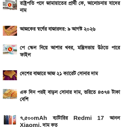
রাষ্ট্রপতি পদে জামায়াতের প্রার্থী কে, আলোচনায় যাদের
ডিসপ্লে, থাকছে সরু ফ্রেম
নাম
দেশের বাজারে আজ ১৮, ২১ ও ২২ ক্যারেট একভরি সোনার
দাম
আজকের স্বর্ণের বাজারদর: ৯ আগস্ট ২০২৬
মালয়েশিয়ায় যেতে বাংলাদেশিদের আবেদন শুরু, অগ্রাধিকার
পাবেন যারা
পে স্কেল নিয়ে আশার খবর, মন্ত্রিসভায় উঠতে পারে
ফাইল
৭৫০০mAh ব্যাটারি নিয়ে বাজারে এলো Redmi 17 5G
ও 4G
দেশের বাজারে আজ ২১ ক্যারেট সোনার দাম
এসএসসি ফল সোমবার, ৩ উপায়ে দেখবেন রেজাল্ট
এক দিন পরই বাড়ল সোনার দাম, ভরিতে ৪৩৭৪ টাকা
বেশি
৭,৫০০mAh ব্যাটারির Redmi 17 আনল
Xiaomi, দাম কত