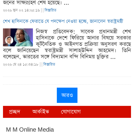
জনের সাক্ষ্যগ্রহণ শেষ হয়েছে। ...
২০২৬ জুন ০২ ১৪:২৫:১৯ |
|
বিস্তারিত
শেখ হাসিনাকে ফেরাতে যে পদক্ষেপ নেওয়া হচ্ছে, জানালেন স্বরাষ্ট্রমন্ত্রী
নিজস্ব প্রতিবেদক: সাবেক প্রধানমন্ত্রী শেখ
হাসিনাকে দেশে ফিরিয়ে আনার বিষয়ে সরকার
কূটনৈতিক ও আইনগত প্রক্রিয়া অনুসরণ করছে
বলে জানিয়েছেন স্বরাষ্ট্রমন্ত্রী সালাহউদ্দিন আহমেদ। তিনি
বলেছেন, ভারতের সঙ্গে বিদ্যমান বন্দি বিনিময় চুক্তির ...
২০২৬ মে ২৪ ১৫:৩৪:১৮ |
|
বিস্তারিত
আরও
প্রচ্ছদ
আর্কাইভ
যোগাযোগ
M M Online Media