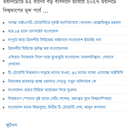
ওয়ানডেতে ৯২ রানের বড় ব্যবধানে হারিয়ে ২০২৭ ওয়ানডে
বিশ্বকাপের মূল পর্বে ...
আসন্ন আইএলটি-টোয়েন্টিতে দুবাই ক্যাপিটালসে খেলবেন মোস্তাফিজুর রহমান
মাত্র ৫৪ রানে অলআউট বাংলাদেশ
দাপুটে জয়ে ত্রিদেশীয় সিরিজের ফাইনালে বাংলাদেশ ইমার্জিং দল
ত্রিদেশীয় সিরিজে দুর্দান্ত জয় বাংলাদেশের
এশিয়ান লিজেন্ডস লিগে আজ মুখোমুখি বাংলাদেশ-আফগানিস্তান: যেভাবে
দেখবেন
টি-টোয়েন্টি বিশ্বকাপে বাড়ছে দলের সংখ্যা, ৩২ দলের লক্ষ্যে এগোচ্ছে আইসিসি
মিরাজের হাতছাড়া হচ্ছে ওয়ানডে নেতৃত্ব; নতুন অধিনায়ক কে
বাংলাদেশ-ভারত সিরিজ আয়োজন নিয়ে সুখবর
বিশ্বকাপে স্পেনের দুই ম্যাচে বেটিং সন্দেহ, তদন্তের মুখে বিশ্বচ্যাম্পিয়রা
বাংলাদেশ বনাম জিম্বাবুয়ে; দ্বিতীয় টি-টোয়েন্টি শেষ, জানুন ফলাফল
ফুটবল