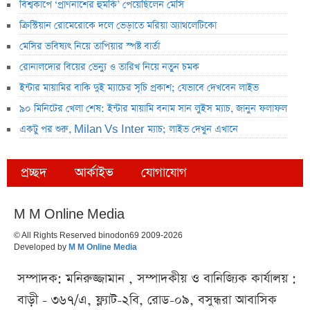
বিশ্বকাপে ‘প্রাণনাশের হুমকি’ পেয়েছিলেন মেসি
ক্রিস্টিয়ান রোমেরোকে দলে ভেড়াতে মরিয়া অ্যাথলেটিকো
মেসির ভবিষ্যৎ নিয়ে তাপিয়ার স্পষ্ট বার্তা
রোনালদোর বিয়ের ভেন্যু ও তারিখ নিয়ে নতুন চমক
ইন্টার মায়ামির বাকি দুই ম্যাচের সূচি প্রকাশ; যেভাবে দেখবেন লাইভ
৯০ মিনিটের খেলা শেষ: ইন্টার মায়ামি বনাম সান লুইস ম্যাচ, জানুন ফলাফল
একটু পর শুরু, Milan Vs Inter ম্যাচ; লাইভ দেখুন এখানে
প্রচ্ছদ
আর্কাইভ
যোগাযোগ
M M Online Media
© All Rights Reserved binodon69 2009-2026
Developed by
M M Online Media
সম্পাদক: মনিরুজ্জামান , সম্পাদকীয় ও বানিজ্যিক কার্যালয় :
বাড়ী - ৩৬৭/এ, ফ্ল্যাট-২বি, রোড-০৯, বসুন্ধরা আবাসিক