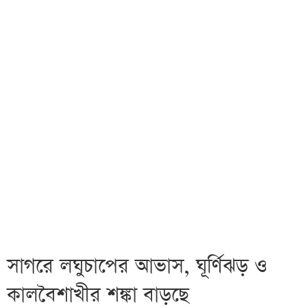
সাগরে লঘুচাপের আভাস, ঘূর্ণিঝড় ও
কালবৈশাখীর শঙ্কা বাড়ছে