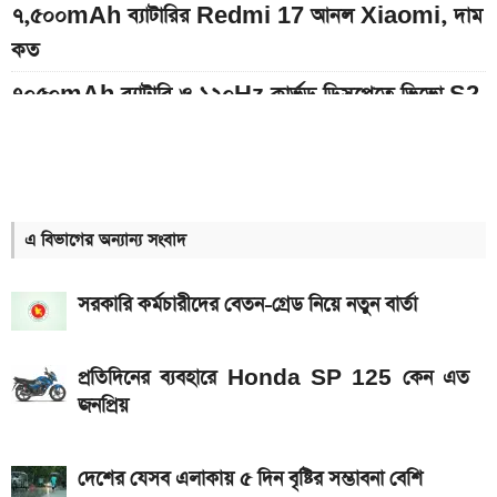
৭,৫০০mAh ব্যাটারির Redmi 17 আনল Xiaomi, দাম
কত
৭০৫০mAh ব্যাটারি ও ১২০Hz কার্ভড ডিসপ্লেতে ভিভো S2
লঞ্চ
আজকের স্বর্ণের বাজারদর: ০৮ আগস্ট ২০২৬
ইন্টার মায়ামি বনাম মন্তের ম্যাচ; সরাসরি যেভাবে দেখবেন
এ বিভাগের অন্যান্য সংবাদ
আগামী সপ্তাহেই সুখবর, বেতন-ইনক্রিমেট নিয়ে যা জানা গেল
সরকারি কর্মচারীদের বেতন-গ্রেড নিয়ে নতুন বার্তা
Bajaj Pulsar N160 S ও N160 SS লঞ্চ, থাকছে ৪-
ভালভ ইঞ্জিন ও TFT ডিসপ্লে
প্রতিদিনের ব্যবহারে Honda SP 125 কেন এত
মালয়েশিয়ায় যেতে বাংলাদেশিদের আবেদন শুরু, অগ্রাধিকার
জনপ্রিয়
পাবেন যারা
৭৫০০mAh ব্যাটারি নিয়ে বাজারে এলো Redmi 17 5G
দেশের যেসব এলাকায় ৫ দিন বৃষ্টির সম্ভাবনা বেশি