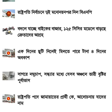
ও 4G
iQOO Z11-এ থাকছে ৬.৮৩ ইঞ্চির কার্ভড AMOLED
রাষ্ট্রপতি নির্বাচনে দুই মনোনয়নপত্র নিল বিএনপি
ডিসপ্লে, থাকছে সরু ফ্রেম
দেশের বাজারে আজ ১৮, ২১ ও ২২ ক্যারেট একভরি সোনার
বদলে যাচ্ছে বাইকের বাজার, ১২৫ সিসির মডেলে বাড়ছে
ক্রেতাদের আগ্রহ
দাম
Bajaj Pulsar N160 S: দাম, ইঞ্জিন, ফিচার ও
এক দিনের ছুটি নিলেই মিলতে পারে টানা ৪ দিনের
স্পেসিফিকেশন
অবকাশ
সাগরে লঘুচাপ, সন্ধ্যার মধ্যে যেসব অঞ্চলে ভারী বৃষ্টির
পূর্বাভাস
রাষ্ট্রপতি পদে জামায়াতের প্রার্থী কে, আলোচনায় যাদের
নাম