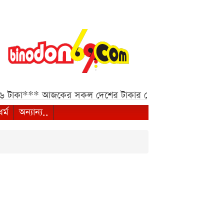
কা***
আজকের সকল দেশের টাকার রেট: ০৬ আগস্ট ২০২৬***
ধর্ম
অন্যান্য..