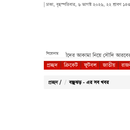
| ঢাকা, বৃহস্পতিবার, ৬ আগস্ট ২০২৬, ২২ শ্রাবণ ১৪
শিরোনাম
ুন বার্তা***
বাংলাদেশি কর্মীদের আকামা নিয়ে সৌদি আরবের ব
প্রচ্ছদ
ক্রিকেট
ফুটবল
জাতীয়
রাজ
প্রচ্ছদ
/
বজ্রঝড় - এর সব খবর