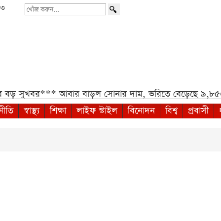
৩৩
খোঁজ
করুন...
ড় সুখবর***
আবার বাড়ল সোনার দাম, ভরিতে বেড়েছে ৯,৮৫৬ টা
নীতি
স্বাস্থ্য
শিক্ষা
লাইফ স্টাইল
বিনোদন
বিশ্ব
প্রবাসী