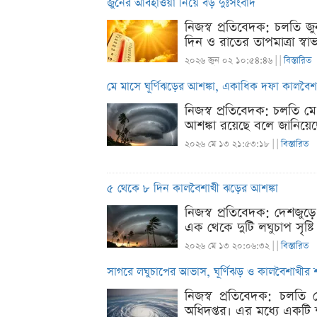
জুনের আবহাওয়া নিয়ে বড় দুঃসংবাদ
নিজস্ব প্রতিবেদক: চলতি জ
দিন ও রাতের তাপমাত্রা স্ব
২০২৬ জুন ০২ ১০:৫৪:৪৬ |
|
বিস্তারিত
মে মাসে ঘূর্ণিঝড়ের আশঙ্কা, একাধিক দফা কালবৈশ
নিজস্ব প্রতিবেদক: চলতি মে
আশঙ্কা রয়েছে বলে জানিয়েছ
২০২৬ মে ১৩ ২১:৫৩:১৮ |
|
বিস্তারিত
৫ থেকে ৮ দিন কালবৈশাখী ঝড়ের আশঙ্কা
নিজস্ব প্রতিবেদক: দেশজুড়
এক থেকে দুটি লঘুচাপ সৃষ্টি
২০২৬ মে ১৩ ২০:০৬:৩২ |
|
বিস্তারিত
সাগরে লঘুচাপের আভাস, ঘূর্ণিঝড় ও কালবৈশাখীর শ
নিজস্ব প্রতিবেদক: চলতি 
অধিদপ্তর। এর মধ্যে একটি শ