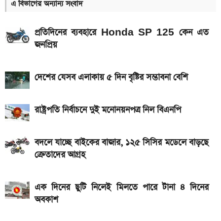
এ বিভাগের অন্যান্য সংবাদ
ইন্টার মায়ামি বনাম মন্তের ম্যাচ; সরাসরি যেভাবে দেখবেন
প্রতিদিনের ব্যবহারে Honda SP 125 কেন এত
আগামী সপ্তাহেই সুখবর, বেতন-ইনক্রিমেট নিয়ে যা জানা গেল
জনপ্রিয়
Bajaj Pulsar N160 S ও N160 SS লঞ্চ, থাকছে ৪-
ভালভ ইঞ্জিন ও TFT ডিসপ্লে
দেশের যেসব এলাকায় ৫ দিন বৃষ্টির সম্ভাবনা বেশি
মালয়েশিয়ায় যেতে বাংলাদেশিদের আবেদন শুরু, অগ্রাধিকার
পাবেন যারা
রাষ্ট্রপতি নির্বাচনে দুই মনোনয়নপত্র নিল বিএনপি
iQOO Z11-এ থাকছে ৬.৮৩ ইঞ্চির কার্ভড AMOLED
ডিসপ্লে, থাকছে সরু ফ্রেম
বদলে যাচ্ছে বাইকের বাজার, ১২৫ সিসির মডেলে বাড়ছে
ক্রেতাদের আগ্রহ
৭৫০০mAh ব্যাটারি নিয়ে বাজারে এলো Redmi 17 5G
ও 4G
এক দিনের ছুটি নিলেই মিলতে পারে টানা ৪ দিনের
দেশের বাজারে আজ ১৮, ২১ ও ২২ ক্যারেট একভরি সোনার
অবকাশ
দাম