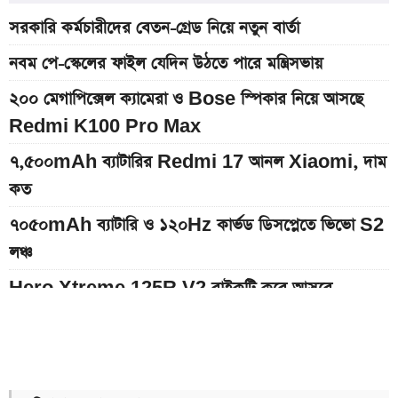
সরকারি কর্মচারীদের বেতন-গ্রেড নিয়ে নতুন বার্তা
নবম পে-স্কেলের ফাইল যেদিন উঠতে পারে মন্ত্রিসভায়
২০০ মেগাপিক্সেল ক্যামেরা ও Bose স্পিকার নিয়ে আসছে
Redmi K100 Pro Max
৭,৫০০mAh ব্যাটারির Redmi 17 আনল Xiaomi, দাম
কত
৭০৫০mAh ব্যাটারি ও ১২০Hz কার্ভড ডিসপ্লেতে ভিভো S2
লঞ্চ
Hero Xtreme 125R V2 বাইকটি কবে আসবে
বাংলাদেশে ও দাম কত
১০ থেকে ১৬ আগস্ট: এক সপ্তাহে আসছে ৫ নতুন স্মার্টফোন
আজকের স্বর্ণের বাজারদর: ০৮ আগস্ট ২০২৬