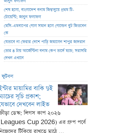
জানুন ফলাফল
শেষ হলো, বাংলাদেশ বনাম জিম্বাবুয়ে প্রথম টি-
টোয়েন্টি; জানুন ফলাফল
মেসি-এমবাপের গোল সমান হলে গোল্ডেন বুট জিতবেন
কে
যেভাবে না ফেরার দেশে পাড়ি জমালেন শাপুর জাদরান
ভোর ৪ টায় আর্জেন্টিনা বনাম কেপ ভার্দে ম্যাচ; সরাসরি
দেখন এখানে
ফুটবল
ইন্টার মায়ামির বাকি দুই
ম্যাচের সূচি প্রকাশ;
যেভাবে দেখবেন লাইভ
ক্রীড়া ডেস্ক: লিগস কাপ ২০২৬
(Leagues Cup 2026) এর গ্রুপ পর্বে
নিজেদের টিকিয়ে রাখতে মাঠে ...