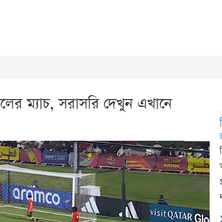
গালের ম্যাচ, সরাসরি দেখুন এখানে