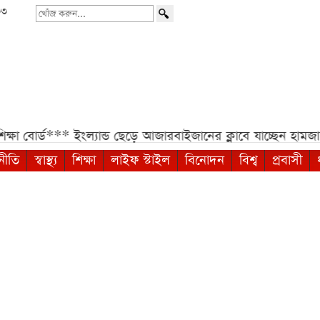
৩৩
খোঁজ
করুন...
র্ড***
ইংল্যান্ড ছেড়ে আজারবাইজানের ক্লাবে যাচ্ছেন হামজা চৌধুর
নীতি
স্বাস্থ্য
শিক্ষা
লাইফ স্টাইল
বিনোদন
বিশ্ব
প্রবাসী