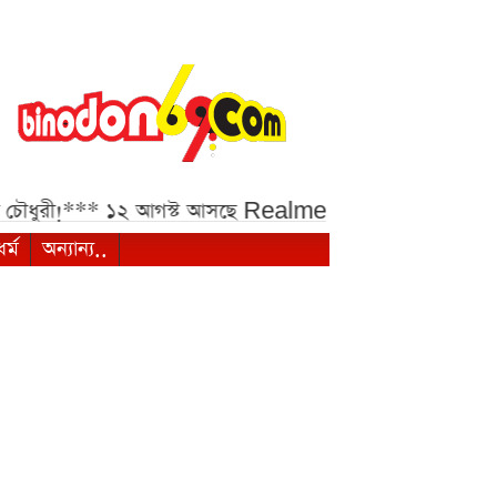
ী!***
১২ আগস্ট আসছে Realme 16x 5G, ৭,০০০mAh ব্যাটার
ধর্ম
অন্যান্য..