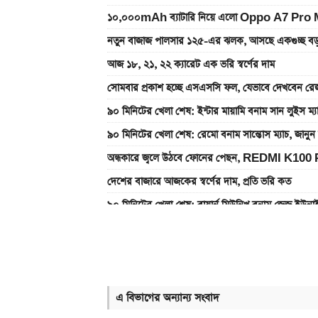
১০,০০০mAh ব্যাটারি নিয়ে এলো Oppo A7 Pro Max
নতুন বাজাজ পালসার ১২৫-এর ঝলক, আসছে একগুচ্ছ বড়
আজ ১৮, ২১, ২২ ক্যারেট এক ভরি স্বর্ণের দাম
সোমবার প্রকাশ হচ্ছে এসএসসি ফল, যেভাবে দেখবেন রেজ
৯০ মিনিটের খেলা শেষ: ইন্টার মায়ামি বনাম সান লুইস ম্
৯০ মিনিটের খেলা শেষ: রেমো বনাম সান্তোস ম্যাচ, জান
অন্ধকারে জ্বলে উঠবে ফোনের পেছন, REDMI K100 
দেশের বাজারে আজকের স্বর্ণের দাম, প্রতি ভরি কত
৯০ মিনিটের খেলা শেষ: বায়ার্ন মিউনিখ বনাম জেজু ইউন
২ বছর পিছিয়ে যেতে পারে নবম জাতীয় পে-স্কেল
ঘরে যে ৪ প্রানী থাকলে সংসারে অভাব লেগেই থাকে
একটু পর শুরু, Milan Vs Inter ম্যাচ; লাইভ দেখুন 
এ বিভাগের অন্যান্য সংবাদ
একটু পর শুরু, চেলসি ও জুভেন্টাস ম্যাচ; লাইভ দেখুন এখ