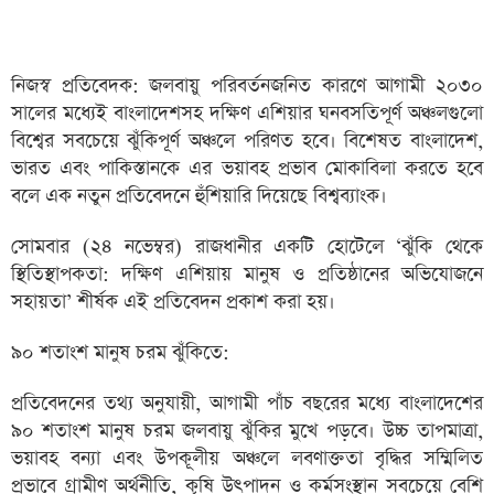
নিজস্ব প্রতিবেদক: জলবায়ু পরিবর্তনজনিত কারণে আগামী ২০৩০
সালের মধ্যেই বাংলাদেশসহ দক্ষিণ এশিয়ার ঘনবসতিপূর্ণ অঞ্চলগুলো
বিশ্বের সবচেয়ে ঝুঁকিপূর্ণ অঞ্চলে পরিণত হবে। বিশেষত বাংলাদেশ,
ভারত এবং পাকিস্তানকে এর ভয়াবহ প্রভাব মোকাবিলা করতে হবে
বলে এক নতুন প্রতিবেদনে হুঁশিয়ারি দিয়েছে বিশ্বব্যাংক।
সোমবার (২৪ নভেম্বর) রাজধানীর একটি হোটেলে ‘ঝুঁকি থেকে
স্থিতিস্থাপকতা: দক্ষিণ এশিয়ায় মানুষ ও প্রতিষ্ঠানের অভিযোজনে
সহায়তা’ শীর্ষক এই প্রতিবেদন প্রকাশ করা হয়।
৯০ শতাংশ মানুষ চরম ঝুঁকিতে:
প্রতিবেদনের তথ্য অনুযায়ী, আগামী পাঁচ বছরের মধ্যে বাংলাদেশের
৯০ শতাংশ মানুষ চরম জলবায়ু ঝুঁকির মুখে পড়বে। উচ্চ তাপমাত্রা,
ভয়াবহ বন্যা এবং উপকূলীয় অঞ্চলে লবণাক্ততা বৃদ্ধির সম্মিলিত
প্রভাবে গ্রামীণ অর্থনীতি, কৃষি উৎপাদন ও কর্মসংস্থান সবচেয়ে বেশি