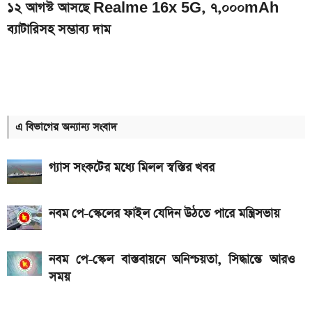
১২ আগস্ট আসছে Realme 16x 5G, ৭,০০০mAh
ব্যাটারিসহ সম্ভাব্য দাম
ইন্টার মায়ামির বাকি দুই ম্যাচের সূচি প্রকাশ; যেভাবে দেখবেন
লাইভ
দেশের বাজারে আজকের স্বর্ণের দাম, প্রতি ভরি কত
এ বিভাগের অন্যান্য সংবাদ
৮০০০ mAh ব্যাটারি সহ আসছে Redmi Note 17 5G,
দাম কত?
গ্যাস সংকটের মধ্যে মিলল স্বস্তির খবর
আজকের স্বর্ণের বাজারদর: ০৬ আগস্ট ২০২৬
একটু পর শুরু, Milan Vs Inter ম্যাচ; লাইভ দেখুন এখানে
নবম পে-স্কেলের ফাইল যেদিন উঠতে পারে মন্ত্রিসভায়
এসএসসি ও সমমানের ফল কবে জানাল শিক্ষা বোর্ড
নবম পে-স্কেল বাস্তবায়নে অনিশ্চয়তা, সিদ্ধান্তে আরও
একটু পর শুরু, চেলসি ও জুভেন্টাস ম্যাচ; লাইভ দেখুন এখানে
সময়
আসছে টানা ৫ দিনের বৃষ্টি!