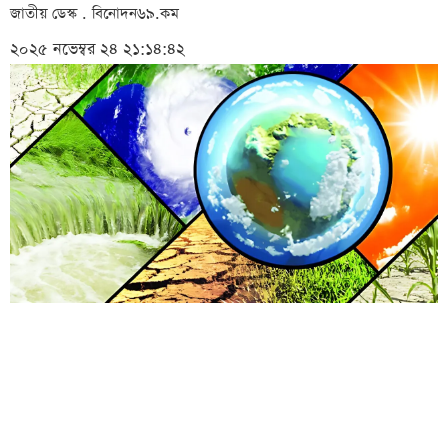
জাতীয় ডেস্ক . বিনোদন৬৯.কম
২০২৫ নভেম্বর ২৪ ২১:১৪:৪২