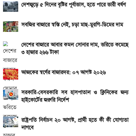
আজ ৪ ঘণ্টা বিদ্যুৎ থাকবে না যেসব এলাকায়, আগেই জেনে নিন
দেশজুড়ে ৫ দিনের বৃষ্টির পূর্বাভাস, হতে পারে ভারী বর্ষণ
নতুন পে-স্কেল কার্যকর হলে যেভাবে বকেয়া বেতন পাবেন
সবজির বাজারে স্বস্তি নেই, চড়া মাছ-মুরগি-ডিমের দাম
সরকারি চাকরিজীবীরা
দেশের বাজারে আবার কমল সোনার দাম, ভরিতে কমেছে
৩ হাজার ২৬৬ টাকা
আজকের স্বর্ণের বাজারদর: ০৭ আগস্ট ২০২৬
সরকারি-বেসরকারি সব হাসপাতাল ও ক্লিনিকের জন্য
হাইকোর্টের জরুরি নির্দেশ
রাষ্ট্রপতি নির্বাচন ২০ আগস্ট, প্রার্থী হতে কী কী যোগ্যতা
লাগবে