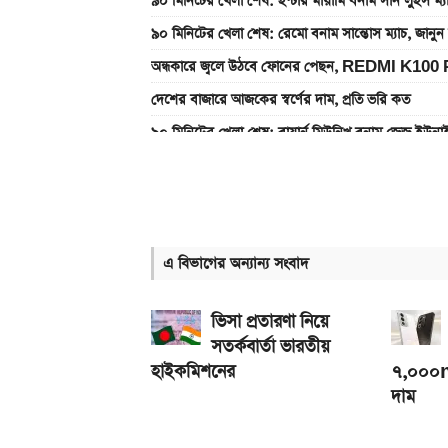
৯০ মিনিটের খেলা শেষ: ইন্টার মায়ামি বনাম সান লুইস ম্
৯০ মিনিটের খেলা শেষ: রেমো বনাম সান্তোস ম্যাচ, জান
অন্ধকারে জ্বলে উঠবে ফোনের পেছন, REDMI K100 
দেশের বাজারে আজকের স্বর্ণের দাম, প্রতি ভরি কত
৯০ মিনিটের খেলা শেষ: বায়ার্ন মিউনিখ বনাম জেজু ইউন
ঘরে যে ৪ প্রানী থাকলে সংসারে অভাব লেগেই থাকে
একটু পর শুরু, Milan Vs Inter ম্যাচ; লাইভ দেখুন 
গ্যাসের দাম নিয়ে সুখবর, যা জানাল পেট্রোবাংলা
এ বিভাগের অন্যান্য সংবাদ
একটু পর শুরু, চেলসি ও জুভেন্টাস ম্যাচ; লাইভ দেখুন এখ
আজকের সকল দেশের টাকার রেট: ০৫ আগস্ট ২০২৬
ভিসা প্রতারণা নিয়ে
সতর্কবার্তা ভারতীয়
হাইকমিশনের
৭,০০০mA
দাম