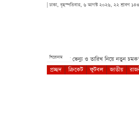
| ঢাকা, বৃহস্পতিবার, ৬ আগস্ট ২০২৬, ২২ শ্রাবণ ১৪
শিরোনাম
ে***
রোনালদোর বিয়ের ভেন্যু ও তারিখ নিয়ে নতুন চমক***
ভিসা
প্রচ্ছদ
ক্রিকেট
ফুটবল
জাতীয়
রাজ