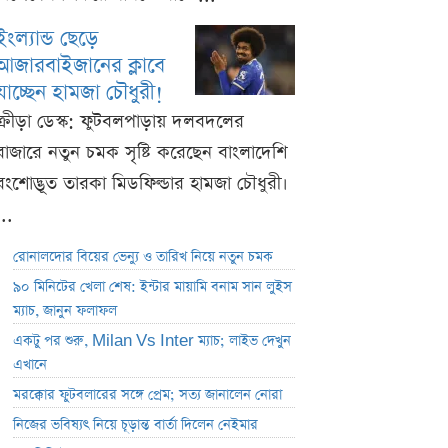
ইংল্যান্ড ছেড়ে
আজারবাইজানের ক্লাবে
যাচ্ছেন হামজা চৌধুরী!
ক্রীড়া ডেস্ক: ফুটবলপাড়ায় দলবদলের
বাজারে নতুন চমক সৃষ্টি করেছেন বাংলাদেশি
বংশোদ্ভূত তারকা মিডফিল্ডার হামজা চৌধুরী।
...
রোনালদোর বিয়ের ভেন্যু ও তারিখ নিয়ে নতুন চমক
৯০ মিনিটের খেলা শেষ: ইন্টার মায়ামি বনাম সান লুইস
ম্যাচ, জানুন ফলাফল
একটু পর শুরু, Milan Vs Inter ম্যাচ; লাইভ দেখুন
এখানে
মরক্কোর ফুটবলারের সঙ্গে প্রেম; সত্য জানালেন নোরা
নিজের ভবিষ্যৎ নিয়ে চূড়ান্ত বার্তা দিলেন নেইমার