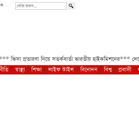
৩৩
খোঁজ
করুন...
 প্রতারণা নিয়ে সতর্কবার্তা ভারতীয় হাইকমিশনের***
দেশের সর্বোচ
নীতি
স্বাস্থ্য
শিক্ষা
লাইফ স্টাইল
বিনোদন
বিশ্ব
প্রবাসী