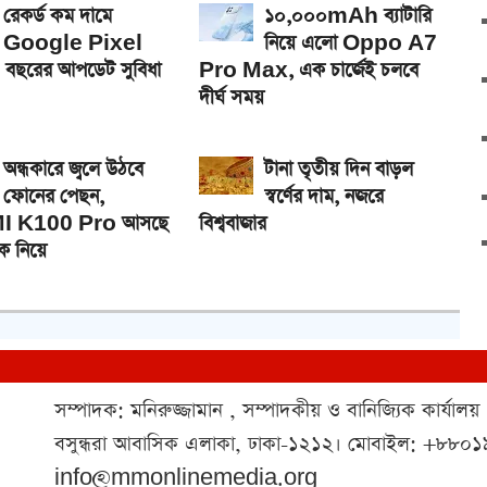
রেকর্ড কম দামে
১০,০০০mAh ব্যাটারি
Google Pixel
নিয়ে এলো Oppo A7
 বছরের আপডেট সুবিধা
Pro Max, এক চার্জেই চলবে
দীর্ঘ সময়
অন্ধকারে জ্বলে উঠবে
টানা তৃতীয় দিন বাড়ল
ফোনের পেছন,
স্বর্ণের দাম, নজরে
 K100 Pro আসছে
বিশ্ববাজার
ক নিয়ে
সম্পাদক: মনিরুজ্জামান , সম্পাদকীয় ও বানিজ্যিক কার্যালয়
বসুন্ধরা আবাসিক এলাকা, ঢাকা-১২১২। মোবাইল: +৮৮
info@mmonlinemedia.org