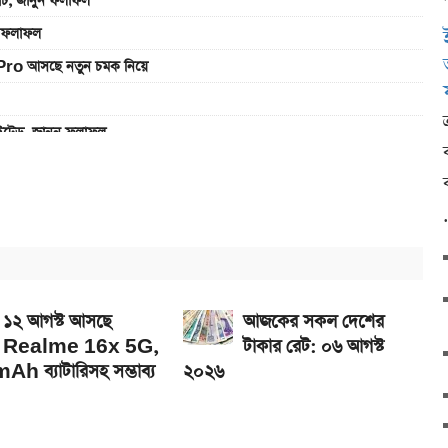
যাচ, জানুন ফলাফল
ুন ফলাফল
Pro আসছে নতুন চমক নিয়ে
াইটেড, জানুন ফলাফল
এখানে
ানে
১২ আগস্ট আসছে
আজকের সকল দেশের
Realme 16x 5G,
টাকার রেট: ০৬ আগস্ট
h ব্যাটারিসহ সম্ভাব্য
২০২৬