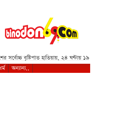
্চ বৃষ্টিপাত হাতিয়ায়, ২৪ ঘণ্টায় ১৯৮ মিমি***
এসএসসি ও সমমানের
ধর্ম
অন্যান্য..