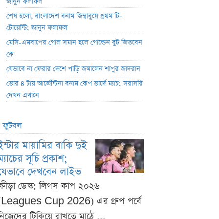
জানুন ফলাফল
শেষ হলো, বাংলাদেশ বনাম জিম্বাবুয়ে প্রথম টি-
টোয়েন্টি; জানুন ফলাফল
মেসি-এমবাপের গোল সমান হলে গোল্ডেন বুট জিতবেন
কে
যেভাবে না ফেরার দেশে পাড়ি জমালেন শাপুর জাদরান
ভোর ৪ টায় আর্জেন্টিনা বনাম কেপ ভার্দে ম্যাচ; সরাসরি
দেখন এখানে
ফুটবল
ইন্টার মায়ামির বাকি দুই
ম্যাচের সূচি প্রকাশ;
যেভাবে দেখবেন লাইভ
ক্রীড়া ডেস্ক: লিগস কাপ ২০২৬
(Leagues Cup 2026) এর গ্রুপ পর্বে
নিজেদের টিকিয়ে রাখতে মাঠে ...