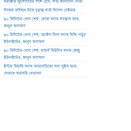
মরক্কোর ফুটবলারের সঙ্গে প্রেম; সত্য জানালেন নোরা
নিজের ভবিষ্যৎ নিয়ে চূড়ান্ত বার্তা দিলেন নেইমার
৯০ মিনিটের খেলা শেষ: রেমো বনাম সান্তোস ম্যাচ,
জানুন ফলাফল
৯০ মিনিটের খেলা শেষ: অ্যাস্টল ভিলা বনাম বিজি পাঠুম
ইউনাইটেড, জানুন ফলাফল
৯০ মিনিটের খেলা শেষ: বায়ার্ন মিউনিখ বনাম জেজু
ইউনাইটেড, জানুন ফলাফল
ইন্টার মিয়ামি বনাম আতলেতিকো সান লুইস ম্যাচ;
যেভাবে সরাসরি দেখবেন