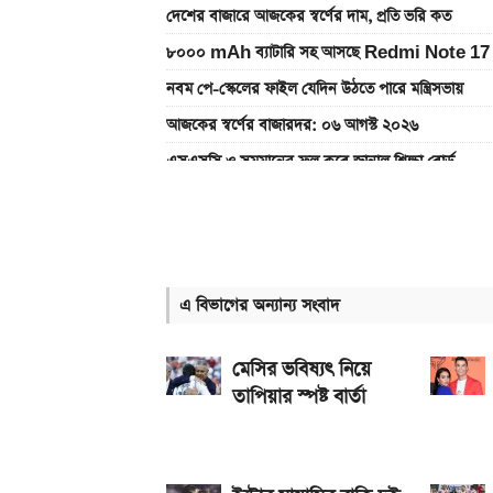
দেশের বাজারে আজকের স্বর্ণের দাম, প্রতি ভরি কত
৮০০০ mAh ব্যাটারি সহ আসছে Redmi Note 17 
নবম পে-স্কেলের ফাইল যেদিন উঠতে পারে মন্ত্রিসভায়
আজকের স্বর্ণের বাজারদর: ০৬ আগস্ট ২০২৬
এসএসসি ও সমমানের ফল কবে জানাল শিক্ষা বোর্ড
একটু পর শুরু, Milan Vs Inter ম্যাচ; লাইভ দেখুন 
একটু পর শুরু, চেলসি ও জুভেন্টাস ম্যাচ; লাইভ দেখুন এখ
আসছে টানা ৫ দিনের বৃষ্টি!
এ বিভাগের অন্যান্য সংবাদ
নতুন পে-স্কেল কার্যকর হলে যেভাবে বকেয়া বেতন পাবেন
আজ ৪ ঘণ্টা বিদ্যুৎ থাকবে না যেসব এলাকায়, আগেই জেন
মেসির ভবিষ্যৎ নিয়ে
তাপিয়ার স্পষ্ট বার্তা