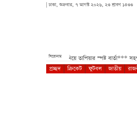
| ঢাকা, শুক্রবার, ৭ আগস্ট ২০২৬, ২৩ শ্রাবণ ১৪৩৩
শিরোনাম
ত***
মেসির ভবিষ্যৎ নিয়ে তাপিয়ার স্পষ্ট বার্তা***
সহপাঠীদের ব্যক্
প্রচ্ছদ
ক্রিকেট
ফুটবল
জাতীয়
রাজ