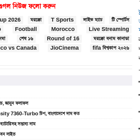
গুগল নিউজ ফলো করুন
cup 2026
মরক্কো
T Sports
লাইভ ম্যাচ
টি স্পোর্টস
p
Football
Morocco
Live Streaming
েমা
শেষ ১৬
Round of 16
মরক্কো বনাম কানাডা
co vs Canada
JioCinema
fifa বিশ্বকাপ ২০২৬
যাচ, জানুন ফলাফল
sity 7360-Turbo চিপ, বাংলাদেশে দাম কত
রিসহ সম্ভাব্য দাম
খবেন লাইভ