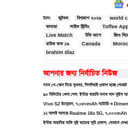
ফুটবল
বিশ্বকাপ ২০২৬
world 
ট্যাগ:
কানাডা
লাইভ স্ট্রিমিং
Toffee Ap
Live Match
টফি অ্যাপ
জিও সিন
রাউন্ড অফ ১৬
Canada
Moroc
brahim díaz
আপনার জন্য নির্বাচিত নিউজ
নবম পে-স্কেল নিয়ে সুখবর, শিগগিরই প্রকাশ হচ্ছে গেজেট
৯০ মিনিটের খেলা শেষ: ইন্টার মায়ামি বনাম সান লুইস ম্
Vivo S2 উন্মোচন, ৭,০৫০mAh ব্যাটারি ও Dimen
১২ আগস্ট আসছে Realme 16x 5G, ৭,০০০mAh ব্যাটা
ইন্টার মায়ামির বাকি দুই ম্যাচের সূচি প্রকাশ; যেভাবে দে