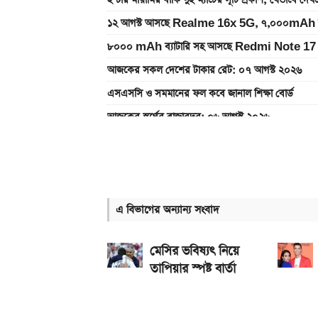
ইন্টার মায়ামির বাকি দুই ম্যাচের সূচি প্রকাশ; যেভাবে দে
১২ আগস্ট আসছে Realme 16x 5G, ৭,০০০mAh ব্যাটা
৮০০০ mAh ব্যাটারি সহ আসছে Redmi Note 17 
আজকের সকল দেশের টাকার রেট: ০৭ আগস্ট ২০২৬
এসএসসি ও সমমানের ফল কবে জানাল শিক্ষা বোর্ড
আজকের স্বর্ণের বাজারদর: ০৬ আগস্ট ২০২৬
৭০৫০mAh ব্যাটারি ও ১২০Hz কার্ভড ডিসপ্লেতে ভিভো
আজকের স্বর্ণের বাজারদর: ০৭ আগস্ট ২০২৬
নতুন পে-স্কেল কার্যকর হলে যেভাবে বকেয়া বেতন পাবেন
এ বিভাগের অন্যান্য সংবাদ
আজ ৪ ঘণ্টা বিদ্যুৎ থাকবে না যেসব এলাকায়, আগেই জেন
এসএসসি ফল প্রকাশের চূড়ান্ত তারিখ ঘোষণা
মেসির ভবিষ্যৎ নিয়ে
তাপিয়ার স্পষ্ট বার্তা