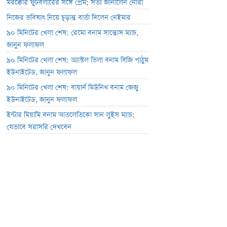
মরক্কোর ফুটবলারের সঙ্গে প্রেম; সত্য জানালেন নোরা
নিজের ভবিষ্যৎ নিয়ে চূড়ান্ত বার্তা দিলেন নেইমার
৯০ মিনিটের খেলা শেষ: রেমো বনাম সান্তোস ম্যাচ,
জানুন ফলাফল
৯০ মিনিটের খেলা শেষ: অ্যাস্টল ভিলা বনাম বিজি পাঠুম
ইউনাইটেড, জানুন ফলাফল
৯০ মিনিটের খেলা শেষ: বায়ার্ন মিউনিখ বনাম জেজু
ইউনাইটেড, জানুন ফলাফল
ইন্টার মিয়ামি বনাম আতলেতিকো সান লুইস ম্যাচ;
যেভাবে সরাসরি দেখবেন