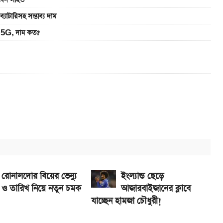
খবেন লাইভ
রিসহ সম্ভাব্য দাম
5G, দাম কত?
 S2 লঞ্চ
 সরকারি চাকরিজীবীরা
ে নিন
রোনালদোর বিয়ের ভেন্যু
ইংল্যান্ড ছেড়ে
ও তারিখ নিয়ে নতুন চমক
আজারবাইজানের ক্লাবে
যাচ্ছেন হামজা চৌধুরী!