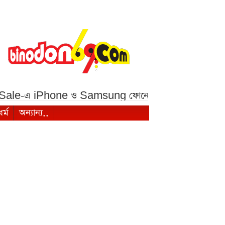
hone ও Samsung ফোনে বড় ছাড়***
১ মালয়েশিয়ান রিং
ধর্ম
অন্যান্য..