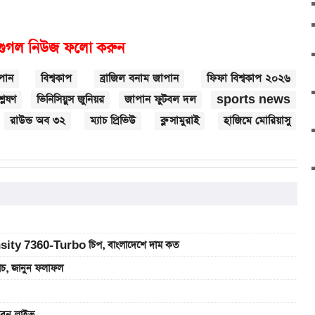
গুগল নিউজ ফলো করুন
পান
বিশ্বকাপ
ব্রাজিল বনাম জাপান
ফিফা বিশ্বকাপ ২০২৬
লেষণ
ভিনিসিয়ুস জুনিয়র
জাপান ফুটবল দল
sports news
রাউন্ড অব ৩২
ম্যাচ প্রিভিউ
ব্লু সামুরাই
হাজিমে মোরিয়াসু
sity 7360-Turbo চিপ, বাংলাদেশে দাম কত
যাচ, জানুন ফলাফল