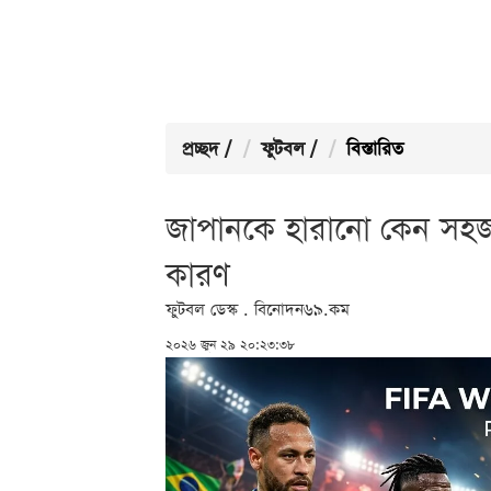
প্রচ্ছদ
/
ফুটবল
/
বিস্তারিত
জাপানকে হারানো কেন সহজ 
কারণ
ফুটবল ডেস্ক . বিনোদন৬৯.কম
২০২৬ জুন ২৯ ২০:২৩:৩৮