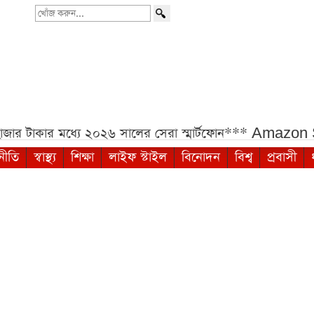
খোঁজ
করুন...
মধ্যে ২০২৬ সালের সেরা স্মার্টফোন***
Amazon Sale-এ iP
নীতি
স্বাস্থ্য
শিক্ষা
লাইফ স্টাইল
বিনোদন
বিশ্ব
প্রবাসী