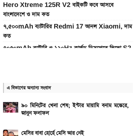
Hero Xtreme 125R V2 বাইকটি কবে আসবে
বাংলাদেশে ও দাম কত
৭,৫০০mAh ব্যাটারির Redmi 17 আনল Xiaomi, দাম
কত
৭০৫০mAh ব্যাটারি ও ১২০Hz কার্ভড ডিসপ্লেতে ভিভো S2
লঞ্চ
আজকের স্বর্ণের বাজারদর: ০৮ আগস্ট ২০২৬
ইন্টার মায়ামি বনাম মন্তের ম্যাচ; সরাসরি যেভাবে দেখবেন
এ বিভাগের অন্যান্য সংবাদ
আগামী সপ্তাহেই সুখবর, বেতন-ইনক্রিমেট নিয়ে যা জানা গেল
৯০ মিনিটের খেলা শেষ; ইন্টার মায়ামি বনাম মন্তেরে,
Bajaj Pulsar N160 S ও N160 SS লঞ্চ, থাকছে ৪-
জানুন ফলাফল
ভালভ ইঞ্জিন ও TFT ডিসপ্লে
মালয়েশিয়ায় যেতে বাংলাদেশিদের আবেদন শুরু, অগ্রাধিকার
মেসির বাবা হোর্হে মেসি আর নেই