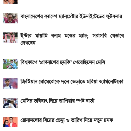
পাবেন যারা
৭৫০০mAh ব্যাটারি নিয়ে বাজারে এলো Redmi 17 5G
বাংলাদেশের ক্যাম্পে ম্যানচেস্টার ইউনাইটেডের ফুটবলার
ও 4G
iQOO Z11-এ থাকছে ৬.৮৩ ইঞ্চির কার্ভড AMOLED
ইন্টার মায়ামি বনাম মন্তের ম্যাচ; সরাসরি যেভাবে
ডিসপ্লে, থাকছে সরু ফ্রেম
দেখবেন
দেশের বাজারে আজ ১৮, ২১ ও ২২ ক্যারেট একভরি সোনার
বিশ্বকাপে ‘প্রাণনাশের হুমকি’ পেয়েছিলেন মেসি
দাম
Bajaj Pulsar N160 S: দাম, ইঞ্জিন, ফিচার ও
ক্রিস্টিয়ান রোমেরোকে দলে ভেড়াতে মরিয়া অ্যাথলেটিকো
স্পেসিফিকেশন
মেসির ভবিষ্যৎ নিয়ে তাপিয়ার স্পষ্ট বার্তা
রোনালদোর বিয়ের ভেন্যু ও তারিখ নিয়ে নতুন চমক