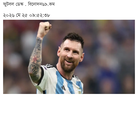
ফুটবল ডেস্ক . বিনোদন৬৯.কম
২০২৬ মে ২৫ ০৯:৫২:৩৮