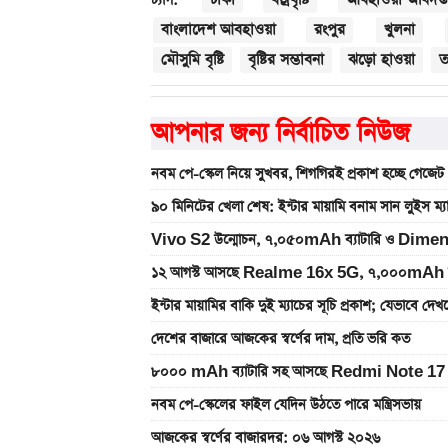
ট্যাগ:
বাংলাদেশ আবহাওয়া
রংপুর
খুলনা
মৌসুমি বৃষ্টি
বৃষ্টির সম্ভাবনা
ঝড়ো হাওয়া
ত
আপনার জন্য নির্বাচিত নিউজ
নবম পে-স্কেল নিয়ে সুখবর, শিগগিরই প্রকাশ হচ্ছে গেজেট
৯০ মিনিটের খেলা শেষ: ইন্টার মায়ামি বনাম সান লুইস ম্
Vivo S2 উন্মোচন, ৭,০৫০mAh ব্যাটারি ও Dimen
১২ আগস্ট আসছে Realme 16x 5G, ৭,০০০mAh ব্যাটা
ইন্টার মায়ামির বাকি দুই ম্যাচের সূচি প্রকাশ; যেভাবে দে
দেশের বাজারে আজকের স্বর্ণের দাম, প্রতি ভরি কত
৮০০০ mAh ব্যাটারি সহ আসছে Redmi Note 17 
নবম পে-স্কেলের ফাইল যেদিন উঠতে পারে মন্ত্রিসভায়
আজকের স্বর্ণের বাজারদর: ০৬ আগস্ট ২০২৬