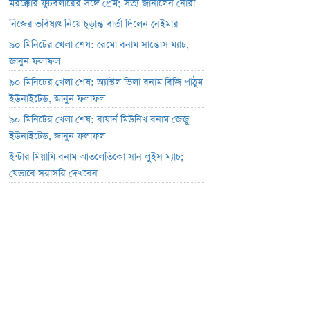
মরক্কোর ফুটবলারের সঙ্গে প্রেম; সত্য জানালেন নোরা
নিজের ভবিষ্যৎ নিয়ে চূড়ান্ত বার্তা দিলেন নেইমার
৯০ মিনিটের খেলা শেষ: রেমো বনাম সান্তোস ম্যাচ,
জানুন ফলাফল
৯০ মিনিটের খেলা শেষ: অ্যাস্টল ভিলা বনাম বিজি পাঠুম
ইউনাইটেড, জানুন ফলাফল
৯০ মিনিটের খেলা শেষ: বায়ার্ন মিউনিখ বনাম জেজু
ইউনাইটেড, জানুন ফলাফল
ইন্টার মিয়ামি বনাম আতলেতিকো সান লুইস ম্যাচ;
যেভাবে সরাসরি দেখবেন