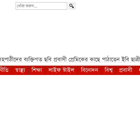
খোঁজ
করুন...
্যক্তিগত ছবি প্রবাসী প্রেমিকের কাছে পাঠাতেন ইবি ছাত্রী***
রাষ্
নীতি
স্বাস্থ্য
শিক্ষা
লাইফ স্টাইল
বিনোদন
বিশ্ব
প্রবাসী