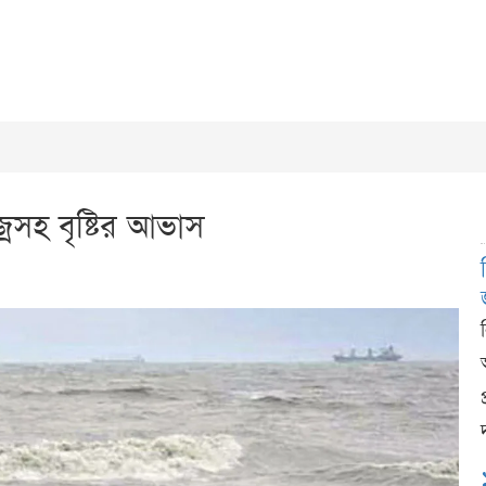
রসহ বৃষ্টির আভাস