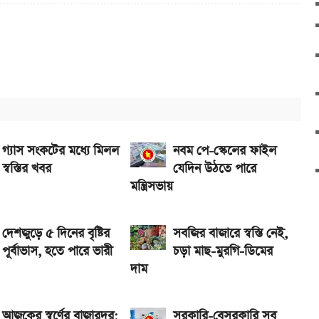
এখানে
ানে
 সরকারি চাকরিজীবীরা
ে নিন
গ্যাস সংকটের মধ্যে মিলল
নবম পে-স্কেলের ফাইল
স্বস্তির খবর
যেদিন উঠতে পারে
মন্ত্রিসভায়
দেশজুড়ে ৫ দিনের বৃষ্টির
সবজির বাজারে স্বস্তি নেই,
পূর্বাভাস, হতে পারে ভারী
চড়া মাছ-মুরগি-ডিমের
দাম
আজকের স্বর্ণের বাজারদর:
সরকারি-বেসরকারি সব