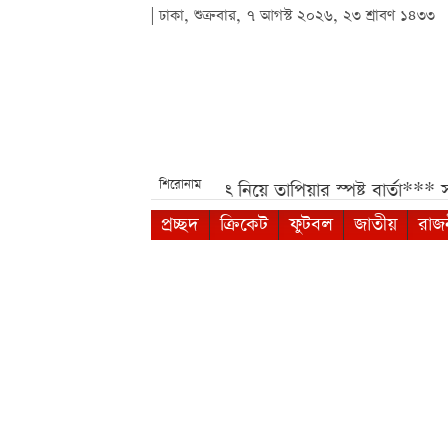
| ঢাকা, শুক্রবার, ৭ আগস্ট ২০২৬, ২৩ শ্রাবণ ১৪৩৩
শিরোনাম
ধান্ত***
মেসির ভবিষ্যৎ নিয়ে তাপিয়ার স্পষ্ট বার্তা***
সহপাঠীদের ব
প্রচ্ছদ
ক্রিকেট
ফুটবল
জাতীয়
রাজ