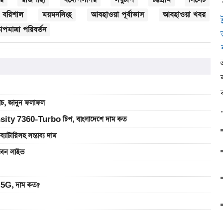
বরিশাল
ময়মনসিংহ
আবহাওয়া পূর্বাভাস
আবহাওয়া খবর
াপমাত্রা পরিবর্তন
যাচ, জানুন ফলাফল
sity 7360-Turbo চিপ, বাংলাদেশে দাম কত
রিসহ সম্ভাব্য দাম
খবেন লাইভ
5G, দাম কত?