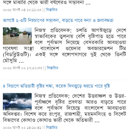
সঙ্গে মাঝারি থেকে ভারী বর্ষণেরও সম্ভাবনা ...
২০২৬ আগস্ট ০৪ ১২:১১:২৩ |
|
বিস্তারিত
আগস্টে ২-৩টি নিম্নচাপের সম্ভাবনা, বাড়তে পারে বন্যা ও জলাবদ্ধতা
নিজস্ব প্রতিবেদক: চলতি আগস্টজুড়ে দেশে
স্বাভাবিকের তুলনায় বেশি বৃষ্টিপাত হতে পারে
বলে পূর্বাভাস দিয়েছে বেসরকারি আবহাওয়া
গবেষণা সংস্থা বাংলাদেশ ওয়েদার অবজারভেশন টিম
(বিডব্লিউওটি)। একই সঙ্গে বঙ্গোপসাগরে দুই থেকে তিনটি
মৌসুমি ...
২০২৬ আগস্ট ০২ ১৭:৫২:৩৩ |
|
বিস্তারিত
৪ বিভাগে অতিভারী বৃষ্টির শঙ্কা, কয়েক দিনজুড়ে ঝরতে পারে বৃষ্টি
নিজস্ব প্রতিবেদক: দেশের উত্তরাঞ্চল ও উত্তর-
পূর্বাঞ্চলে বৃষ্টির প্রবণতা আরও বাড়তে পারে
বলে পূর্বাভাস দিয়েছে বাংলাদেশ আবহাওয়া
অধিদপ্তর। বিশেষ করে রংপুর, রাজশাহী, ময়মনসিংহ ও সিলেট
বিভাগের কোথাও কোথাও ভারী থেকে অতিভারী ...
২০২৬ আগস্ট ০২ ১৪:১৮:৪১ |
|
বিস্তারিত