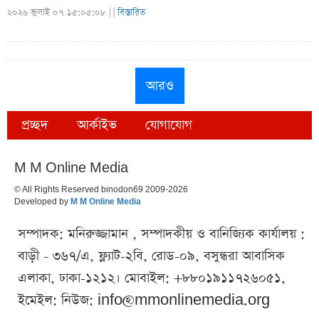
২০২৬ জুলাই ০৭ ১৫:০৫:০৮ |
|
বিস্তারিত
আরও
প্রচ্ছদ
আর্কাইভ
যোগাযোগ
M M Online Media
© All Rights Reserved binodon69 2009-2026
Developed by
M M Online Media
সম্পাদক: মনিরুজ্জামান , সম্পাদকীয় ও বানিজ্যিক কার্যালয় :
বাড়ী - ৩৬৭/এ, ফ্ল্যাট-২বি, রোড-০৯, বসুন্ধরা আবাসিক
এলাকা, ঢাকা-১২১২। মোবাইল: +৮৮০১৯১১৭২৬০৫১,
ইমেইল: নিউজ:
info@mmonlinemedia.org