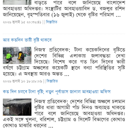
বাড়তে পারে বলে জানিয়েছে বাংলাদেশ
আবহাওয়া অধিদপ্তর। সংস্থাটির আবহাওয়াবিদ ড. বজলুর রশিদ
জানিয়েছেন, বৃহস্পতিবার (১৬ জুলাই) থেকে বৃষ্টির পরিমাণ ...
২০২৬ জুলাই ১৫ ২০:৩৬:৪১ |
|
বিস্তারিত
আর কতদিন ভারী বৃষ্টি থাকবে
নিজস্ব প্রতিবেদক: টানা কয়েকদিনের বৃষ্টিতে
দেশের বিভিন্ন এলাকায় জলাবদ্ধতা দেখা
দিয়েছে। বিশেষ করে গত তিন দিনের ভারী
বর্ষণে চট্টগ্রাম অঞ্চলের কয়েকটি স্থানে বন্যা পরিস্থিতির সৃষ্টি
হয়েছে। এ অবস্থায় আরও অন্তত ...
২০২৬ জুলাই ১০ ১৮:৫৮:০৯ |
|
বিস্তারিত
কত দিন চলবে টানা বৃষ্টি; নতুন পূর্বাভাস জানাল আবহাওয়া অফিস
নিজস্ব প্রতিবেদক: দেশের বিভিন্ন অঞ্চলে চলমান
বৃষ্টির ধারা আগামী পাঁচ দিনও অব্যাহত থাকতে
পারে বলে জানিয়েছে আবহাওয়া অধিদপ্তর।
একই সঙ্গে খুলনা, বরিশাল, চট্টগ্রাম ও সিলেট বিভাগের কোথাও
কোথাও মাঝারি ধরনের ...