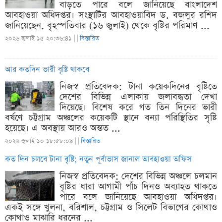
বাড়তে পারে বলে জানিয়েছে বাংলাদেশ
আবহাওয়া অধিদপ্তর। সংস্থাটির আবহাওয়াবিদ ড. বজলুর রশিদ
জানিয়েছেন, বৃহস্পতিবার (১৬ জুলাই) থেকে বৃষ্টির পরিমাণ ...
২০২৬ জুলাই ১৫ ২০:৩৬:৪১ |
|
বিস্তারিত
আর কতদিন ভারী বৃষ্টি থাকবে
নিজস্ব প্রতিবেদক: টানা কয়েকদিনের বৃষ্টিতে
দেশের বিভিন্ন এলাকায় জলাবদ্ধতা দেখা
দিয়েছে। বিশেষ করে গত তিন দিনের ভারী
বর্ষণে চট্টগ্রাম অঞ্চলের কয়েকটি স্থানে বন্যা পরিস্থিতির সৃষ্টি
হয়েছে। এ অবস্থায় আরও অন্তত ...
২০২৬ জুলাই ১০ ১৮:৫৮:০৯ |
|
বিস্তারিত
কত দিন চলবে টানা বৃষ্টি; নতুন পূর্বাভাস জানাল আবহাওয়া অফিস
নিজস্ব প্রতিবেদক: দেশের বিভিন্ন অঞ্চলে চলমান
বৃষ্টির ধারা আগামী পাঁচ দিনও অব্যাহত থাকতে
পারে বলে জানিয়েছে আবহাওয়া অধিদপ্তর।
একই সঙ্গে খুলনা, বরিশাল, চট্টগ্রাম ও সিলেট বিভাগের কোথাও
কোথাও মাঝারি ধরনের ...