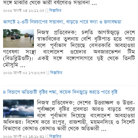
সঙ্গে মাঝারি থেকে ভারী বর্ষণেরও সম্ভাবনা ...
২০২৬ আগস্ট ০৪ ১২:১১:২৩ |
|
বিস্তারিত
আগস্টে ২-৩টি নিম্নচাপের সম্ভাবনা, বাড়তে পারে বন্যা ও জলাবদ্ধতা
নিজস্ব প্রতিবেদক: চলতি আগস্টজুড়ে দেশে
স্বাভাবিকের তুলনায় বেশি বৃষ্টিপাত হতে পারে
বলে পূর্বাভাস দিয়েছে বেসরকারি আবহাওয়া
গবেষণা সংস্থা বাংলাদেশ ওয়েদার অবজারভেশন টিম
(বিডব্লিউওটি)। একই সঙ্গে বঙ্গোপসাগরে দুই থেকে তিনটি
মৌসুমি ...
২০২৬ আগস্ট ০২ ১৭:৫২:৩৩ |
|
বিস্তারিত
৪ বিভাগে অতিভারী বৃষ্টির শঙ্কা, কয়েক দিনজুড়ে ঝরতে পারে বৃষ্টি
নিজস্ব প্রতিবেদক: দেশের উত্তরাঞ্চল ও উত্তর-
পূর্বাঞ্চলে বৃষ্টির প্রবণতা আরও বাড়তে পারে
বলে পূর্বাভাস দিয়েছে বাংলাদেশ আবহাওয়া
অধিদপ্তর। বিশেষ করে রংপুর, রাজশাহী, ময়মনসিংহ ও সিলেট
বিভাগের কোথাও কোথাও ভারী থেকে অতিভারী ...
২০২৬ আগস্ট ০২ ১৪:১৮:৪১ |
|
বিস্তারিত