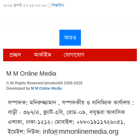
২০২৬ জুলাই ০৭ ১৫:০৫:০৮ |
|
বিস্তারিত
আরও
প্রচ্ছদ
আর্কাইভ
যোগাযোগ
M M Online Media
© All Rights Reserved binodon69 2009-2026
Developed by
M M Online Media
সম্পাদক: মনিরুজ্জামান , সম্পাদকীয় ও বানিজ্যিক কার্যালয় :
বাড়ী - ৩৬৭/এ, ফ্ল্যাট-২বি, রোড-০৯, বসুন্ধরা আবাসিক
এলাকা, ঢাকা-১২১২। মোবাইল: +৮৮০১৯১১৭২৬০৫১,
ইমেইল: নিউজ:
info@mmonlinemedia.org