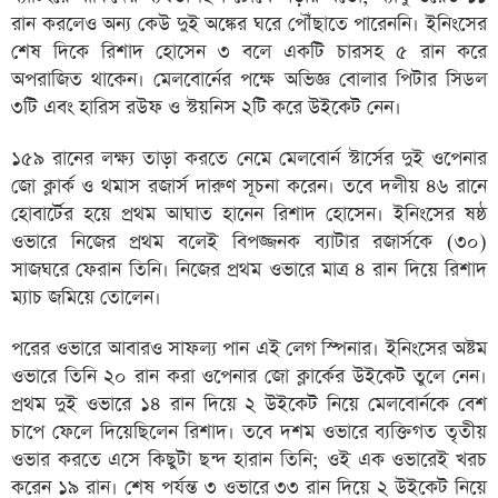
রান করলেও অন্য কেউ দুই অঙ্কের ঘরে পৌঁছাতে পারেননি। ইনিংসের
শেষ দিকে রিশাদ হোসেন ৩ বলে একটি চারসহ ৫ রান করে
অপরাজিত থাকেন। মেলবোর্নের পক্ষে অভিজ্ঞ বোলার পিটার সিডল
৩টি এবং হারিস রউফ ও স্টয়নিস ২টি করে উইকেট নেন।
১৫৯ রানের লক্ষ্য তাড়া করতে নেমে মেলবোর্ন স্টার্সের দুই ওপেনার
জো ক্লার্ক ও থমাস রজার্স দারুণ সূচনা করেন। তবে দলীয় ৪৬ রানে
হোবার্টের হয়ে প্রথম আঘাত হানেন রিশাদ হোসেন। ইনিংসের ষষ্ঠ
ওভারে নিজের প্রথম বলেই বিপজ্জনক ব্যাটার রজার্সকে (৩০)
সাজঘরে ফেরান তিনি। নিজের প্রথম ওভারে মাত্র ৪ রান দিয়ে রিশাদ
ম্যাচ জমিয়ে তোলেন।
পরের ওভারে আবারও সাফল্য পান এই লেগ স্পিনার। ইনিংসের অষ্টম
ওভারে তিনি ২০ রান করা ওপেনার জো ক্লার্কের উইকেট তুলে নেন।
প্রথম দুই ওভারে ১৪ রান দিয়ে ২ উইকেট নিয়ে মেলবোর্নকে বেশ
চাপে ফেলে দিয়েছিলেন রিশাদ। তবে দশম ওভারে ব্যক্তিগত তৃতীয়
ওভার করতে এসে কিছুটা ছন্দ হারান তিনি; ওই এক ওভারেই খরচ
করেন ১৯ রান। শেষ পর্যন্ত ৩ ওভারে ৩৩ রান দিয়ে ২ উইকেট নিয়ে