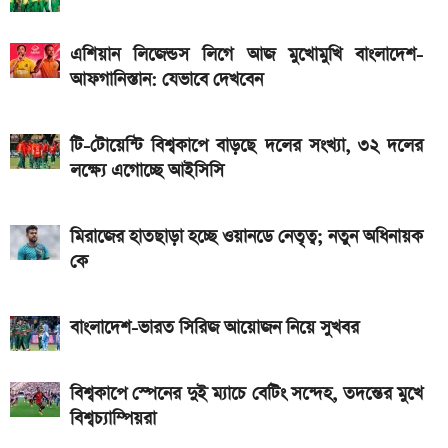
ডিসপ্লে, থাকছে সরু ফ্রেম
এশিয়ান লিজেন্ডস লিগে আজ মুখোমুখি বাংলাদেশ-
২০২৬ সালের প্রথম পূর্ণগ্রাস সূর্যগ্রহণ কবে, কোথা থেকে দেখা
আফগানিস্তান: যেভাবে দেখবেন
যাবে
টি-টোয়েন্টি বিশ্বকাপে বাড়ছে দলের সংখ্যা, ৩২ দলের
লক্ষ্যে এগোচ্ছে আইসিসি
মিরাজের হাতছাড়া হচ্ছে ওয়ানডে নেতৃত্ব; নতুন অধিনায়ক
কে
বাংলাদেশ-ভারত সিরিজ আয়োজন নিয়ে সুখবর
বিশ্বকাপে স্পেনের দুই ম্যাচে বেটিং সন্দেহ, তদন্তের মুখে
বিশ্বচ্যাম্পিয়রা