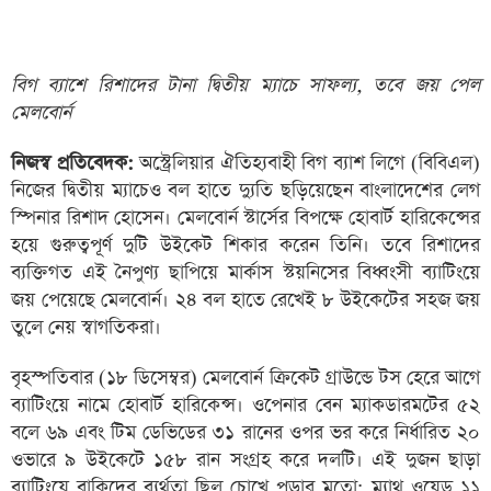
বিগ ব্যাশে রিশাদের টানা দ্বিতীয় ম্যাচে সাফল্য, তবে জয় পেল
মেলবোর্ন
নিজস্ব প্রতিবেদক:
অস্ট্রেলিয়ার ঐতিহ্যবাহী বিগ ব্যাশ লিগে (বিবিএল)
নিজের দ্বিতীয় ম্যাচেও বল হাতে দ্যুতি ছড়িয়েছেন বাংলাদেশের লেগ
স্পিনার রিশাদ হোসেন। মেলবোর্ন স্টার্সের বিপক্ষে হোবার্ট হারিকেন্সের
হয়ে গুরুত্বপূর্ণ দুটি উইকেট শিকার করেন তিনি। তবে রিশাদের
ব্যক্তিগত এই নৈপুণ্য ছাপিয়ে মার্কাস স্টয়নিসের বিধ্বংসী ব্যাটিংয়ে
জয় পেয়েছে মেলবোর্ন। ২৪ বল হাতে রেখেই ৮ উইকেটের সহজ জয়
তুলে নেয় স্বাগতিকরা।
বৃহস্পতিবার (১৮ ডিসেম্বর) মেলবোর্ন ক্রিকেট গ্রাউন্ডে টস হেরে আগে
ব্যাটিংয়ে নামে হোবার্ট হারিকেন্স। ওপেনার বেন ম্যাকডারমটের ৫২
বলে ৬৯ এবং টিম ডেভিডের ৩১ রানের ওপর ভর করে নির্ধারিত ২০
ওভারে ৯ উইকেটে ১৫৮ রান সংগ্রহ করে দলটি। এই দুজন ছাড়া
ব্যাটিংয়ে বাকিদের ব্যর্থতা ছিল চোখে পড়ার মতো; ম্যাথু ওয়েড ১১