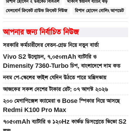
রিশাদ হোসেন ২ উইকেট বিবিএল
মার্কাস স্টয়নিস ব্যাটিং ঝড়
মেলবোর্ন ক্রিকেট গ্রাউন্ড ক্রিকেট নিউজ
রিশাদ হোসেন বোলিং আপডেট
আপনার জন্য নির্বাচিত নিউজ
সরকারি কর্মচারীদের বেতন-গ্রেড নিয়ে নতুন বার্তা
Vivo S2 উন্মোচন, ৭,০৫০mAh ব্যাটারি ও
Dimensity 7360-Turbo চিপ, বাংলাদেশে দাম কত
নবম পে-স্কেলের ফাইল যেদিন উঠতে পারে মন্ত্রিসভায়
আজকের সকল দেশের টাকার রেট: ০৭ আগস্ট ২০২৬
২০০ মেগাপিক্সেল ক্যামেরা ও Bose স্পিকার নিয়ে আসছে
Redmi K100 Pro Max
৭০৫০mAh ব্যাটারি ও ১২০Hz কার্ভড ডিসপ্লেতে ভিভো S2
লঞ্চ