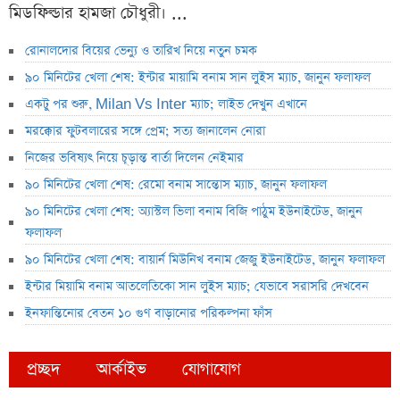
মিডফিল্ডার হামজা চৌধুরী। ...
রোনালদোর বিয়ের ভেন্যু ও তারিখ নিয়ে নতুন চমক
৯০ মিনিটের খেলা শেষ: ইন্টার মায়ামি বনাম সান লুইস ম্যাচ, জানুন ফলাফল
একটু পর শুরু, Milan Vs Inter ম্যাচ; লাইভ দেখুন এখানে
মরক্কোর ফুটবলারের সঙ্গে প্রেম; সত্য জানালেন নোরা
নিজের ভবিষ্যৎ নিয়ে চূড়ান্ত বার্তা দিলেন নেইমার
৯০ মিনিটের খেলা শেষ: রেমো বনাম সান্তোস ম্যাচ, জানুন ফলাফল
৯০ মিনিটের খেলা শেষ: অ্যাস্টল ভিলা বনাম বিজি পাঠুম ইউনাইটেড, জানুন
ফলাফল
৯০ মিনিটের খেলা শেষ: বায়ার্ন মিউনিখ বনাম জেজু ইউনাইটেড, জানুন ফলাফল
ইন্টার মিয়ামি বনাম আতলেতিকো সান লুইস ম্যাচ; যেভাবে সরাসরি দেখবেন
ইনফান্তিনোর বেতন ১০ গুণ বাড়ানোর পরিকল্পনা ফাঁস
প্রচ্ছদ
আর্কাইভ
যোগাযোগ