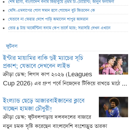
শেষ হলো, বাংলাদেশ বনাম জিম্বাবুয়ে প্রথম টি-টোয়েন্টি; জানুন ফলাফল
মেসি-এমবাপের গোল সমান হলে গোল্ডেন বুট জিতবেন কে
যেভাবে না ফেরার দেশে পাড়ি জমালেন শাপুর জাদরান
ভোর ৪ টায় আর্জেন্টিনা বনাম কেপ ভার্দে ম্যাচ; সরাসরি দেখন এখানে
ফুটবল
ইন্টার মায়ামির বাকি দুই ম্যাচের সূচি
প্রকাশ; যেভাবে দেখবেন লাইভ
ক্রীড়া ডেস্ক: লিগস কাপ ২০২৬ (Leagues
Cup 2026) এর গ্রুপ পর্বে নিজেদের টিকিয়ে রাখতে মাঠে ...
ইংল্যান্ড ছেড়ে আজারবাইজানের ক্লাবে
যাচ্ছেন হামজা চৌধুরী!
ক্রীড়া ডেস্ক: ফুটবলপাড়ায় দলবদলের বাজারে
নতুন চমক সৃষ্টি করেছেন বাংলাদেশি বংশোদ্ভূত তারকা