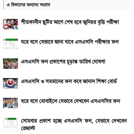
লাইভ
এ বিভাগের অন্যান্য সংবাদ
দেশের বাজারে আজকের স্বর্ণের দাম, প্রতি ভরি কত
শীতকালীন ছুটির আগে শেষ হবে জুনিয়র বৃত্তি পরীক্ষা
৮০০০ mAh ব্যাটারি সহ আসছে Redmi Note 17 5G,
দাম কত?
ঘরে বসে যেভাবে জানা যাবে এসএসসি পরীক্ষার ফল
আজকের স্বর্ণের বাজারদর: ০৬ আগস্ট ২০২৬
এসএসসি ফল প্রকাশের চূড়ান্ত তারিখ ঘোষণা
একটু পর শুরু, Milan Vs Inter ম্যাচ; লাইভ দেখুন এখানে
এসএসসি ও সমমানের ফল কবে জানাল শিক্ষা বোর্ড
এসএসসি ও সমমানের ফল কবে জানাল শিক্ষা বোর্ড
একটু পর শুরু, চেলসি ও জুভেন্টাস ম্যাচ; লাইভ দেখুন এখানে
আসছে টানা ৫ দিনের বৃষ্টি!
ঘরে বসে মোবাইলে যেভাবে দেখবেন এসএসসির ফল
আজ ৪ ঘণ্টা বিদ্যুৎ থাকবে না যেসব এলাকায়, আগেই জেনে নিন
সোমবার প্রকাশ হচ্ছে এসএসসি ফল, যেভাবে দেখবেন
রেজাল্ট