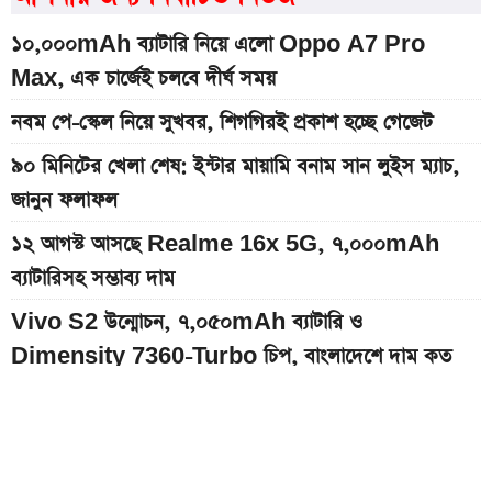
১০,০০০mAh ব্যাটারি নিয়ে এলো Oppo A7 Pro
Max, এক চার্জেই চলবে দীর্ঘ সময়
নবম পে-স্কেল নিয়ে সুখবর, শিগগিরই প্রকাশ হচ্ছে গেজেট
৯০ মিনিটের খেলা শেষ: ইন্টার মায়ামি বনাম সান লুইস ম্যাচ,
জানুন ফলাফল
১২ আগস্ট আসছে Realme 16x 5G, ৭,০০০mAh
ব্যাটারিসহ সম্ভাব্য দাম
Vivo S2 উন্মোচন, ৭,০৫০mAh ব্যাটারি ও
Dimensity 7360-Turbo চিপ, বাংলাদেশে দাম কত
অন্ধকারে জ্বলে উঠবে ফোনের পেছন, REDMI K100 Pro
আসছে নতুন চমক নিয়ে
ইন্টার মায়ামির বাকি দুই ম্যাচের সূচি প্রকাশ; যেভাবে দেখবেন