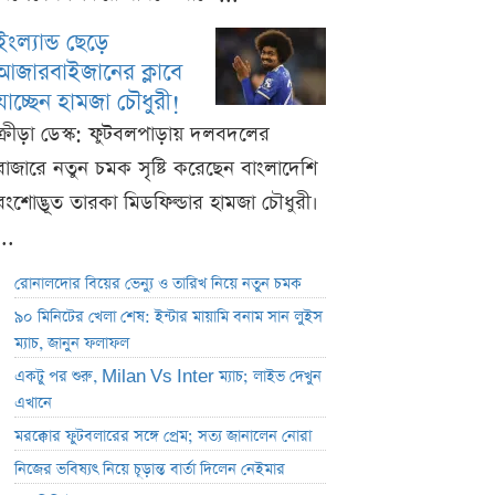
ইংল্যান্ড ছেড়ে
আজারবাইজানের ক্লাবে
যাচ্ছেন হামজা চৌধুরী!
ক্রীড়া ডেস্ক: ফুটবলপাড়ায় দলবদলের
বাজারে নতুন চমক সৃষ্টি করেছেন বাংলাদেশি
বংশোদ্ভূত তারকা মিডফিল্ডার হামজা চৌধুরী।
...
রোনালদোর বিয়ের ভেন্যু ও তারিখ নিয়ে নতুন চমক
৯০ মিনিটের খেলা শেষ: ইন্টার মায়ামি বনাম সান লুইস
ম্যাচ, জানুন ফলাফল
একটু পর শুরু, Milan Vs Inter ম্যাচ; লাইভ দেখুন
এখানে
মরক্কোর ফুটবলারের সঙ্গে প্রেম; সত্য জানালেন নোরা
নিজের ভবিষ্যৎ নিয়ে চূড়ান্ত বার্তা দিলেন নেইমার