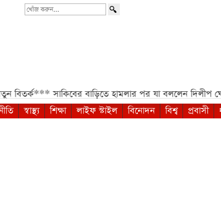
খোঁজ
করুন...
্ক***
সাকিবের বাড়িতে হামলার পর যা বললেন দিলীপ ঘোষ***
স
নীতি
স্বাস্থ্য
শিক্ষা
লাইফ স্টাইল
বিনোদন
বিশ্ব
প্রবাসী