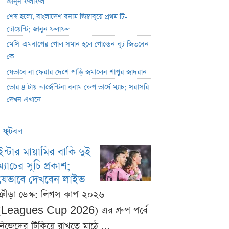
জানুন ফলাফল
শেষ হলো, বাংলাদেশ বনাম জিম্বাবুয়ে প্রথম টি-
টোয়েন্টি; জানুন ফলাফল
মেসি-এমবাপের গোল সমান হলে গোল্ডেন বুট জিতবেন
কে
যেভাবে না ফেরার দেশে পাড়ি জমালেন শাপুর জাদরান
ভোর ৪ টায় আর্জেন্টিনা বনাম কেপ ভার্দে ম্যাচ; সরাসরি
দেখন এখানে
ফুটবল
ইন্টার মায়ামির বাকি দুই
ম্যাচের সূচি প্রকাশ;
যেভাবে দেখবেন লাইভ
ক্রীড়া ডেস্ক: লিগস কাপ ২০২৬
(Leagues Cup 2026) এর গ্রুপ পর্বে
নিজেদের টিকিয়ে রাখতে মাঠে ...