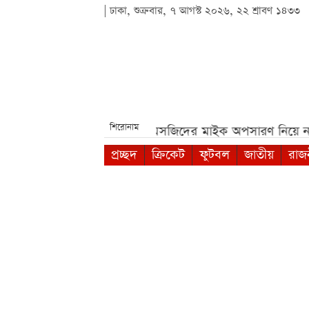
| ঢাকা, শুক্রবার, ৭ আগস্ট ২০২৬, ২২ শ্রাবণ ১৪৩৩
শিরোনাম
পরীক্ষা***
পশ্চিমবঙ্গে মসজিদের মাইক অপসারণ নিয়ে নতুন বিতর
প্রচ্ছদ
ক্রিকেট
ফুটবল
জাতীয়
রাজ