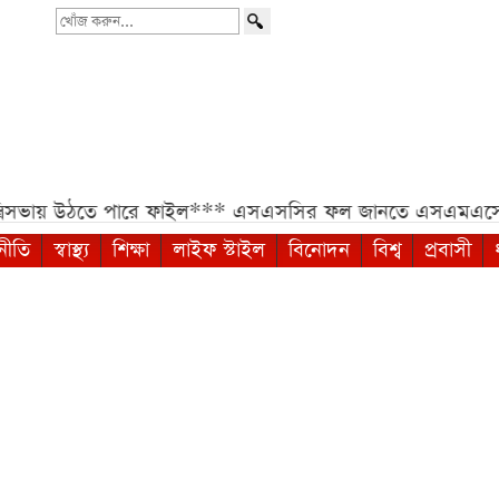
খোঁজ
করুন...
ঠতে পারে ফাইল***
এসএসসির ফল জানতে এসএমএসে নতুন নম্বর, 
নীতি
স্বাস্থ্য
শিক্ষা
লাইফ স্টাইল
বিনোদন
বিশ্ব
প্রবাসী