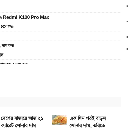
ে আসছে Redmi K100 Pro Max
 S2 লঞ্চ
 দাম কত
েল
াদেশে ও দাম কত
র দাম
-ভালভ ইঞ্জিন ও TFT ডিসপ্লে
সপ্লে, থাকছে সরু ফ্রেম
েখা যাবে
দেশের বাজারে আজ ২১
এক দিন পরই বাড়ল
ক্যারেট সোনার দাম
সোনার দাম, ভরিতে