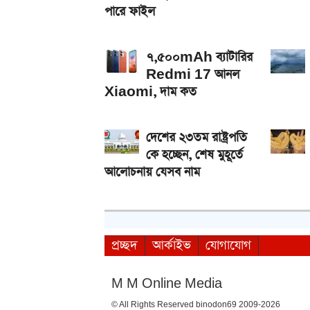
পারে ফাইল
৭,৫০০mAh ব্যাটারির
Redmi 17 আনল
Xiaomi, দাম কত
দেশের ২৩তম রাষ্ট্রপতি
কে হচ্ছেন, শেষ মুহূর্তে
আলোচনায় যেসব নাম
প্রচ্ছদ
আর্কাইভ
যোগাযোগ
M M Online Media
© All Rights Reserved binodon69 2009-2026