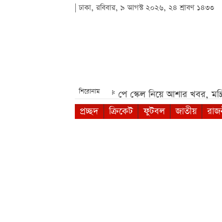
| ঢাকা, রবিবার, ৯ আগস্ট ২০২৬, ২৪ শ্রাবণ ১৪৩৩
শিরোনাম
mi 17 5G ও 4G***
পে স্কেল নিয়ে আশার খবর, মন্ত্রিসভায় উ
প্রচ্ছদ
ক্রিকেট
ফুটবল
জাতীয়
রাজ