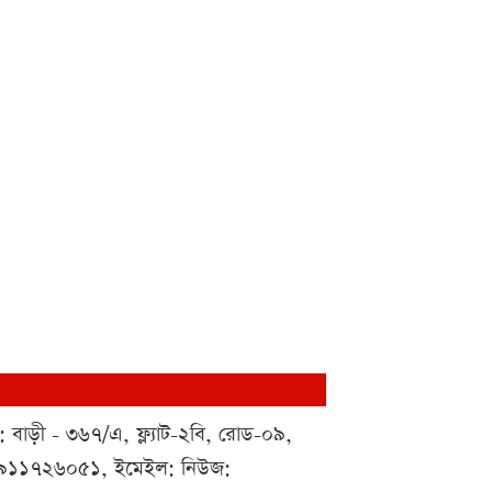
 : বাড়ী - ৩৬৭/এ, ফ্ল্যাট-২বি, রোড-০৯,
০১৯১১৭২৬০৫১, ইমেইল: নিউজ: