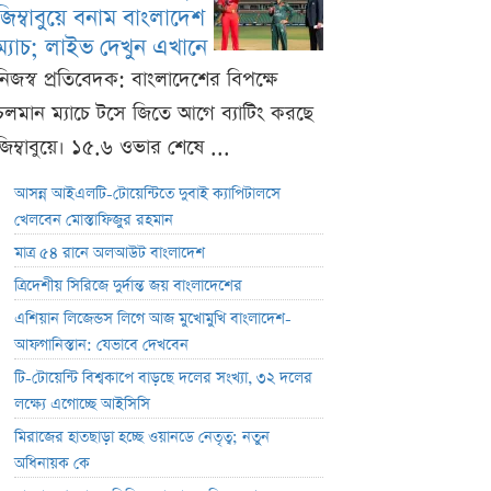
জিম্বাবুয়ে বনাম বাংলাদেশ
ম্যাচ; লাইভ দেখুন এখানে
নিজস্ব প্রতিবেদক: বাংলাদেশের বিপক্ষে
চলমান ম্যাচে টসে জিতে আগে ব্যাটিং করছে
জিম্বাবুয়ে। ১৫.৬ ওভার শেষে ...
আসন্ন আইএলটি-টোয়েন্টিতে দুবাই ক্যাপিটালসে
খেলবেন মোস্তাফিজুর রহমান
মাত্র ৫৪ রানে অলআউট বাংলাদেশ
ত্রিদেশীয় সিরিজে দুর্দান্ত জয় বাংলাদেশের
এশিয়ান লিজেন্ডস লিগে আজ মুখোমুখি বাংলাদেশ-
আফগানিস্তান: যেভাবে দেখবেন
টি-টোয়েন্টি বিশ্বকাপে বাড়ছে দলের সংখ্যা, ৩২ দলের
লক্ষ্যে এগোচ্ছে আইসিসি
মিরাজের হাতছাড়া হচ্ছে ওয়ানডে নেতৃত্ব; নতুন
অধিনায়ক কে