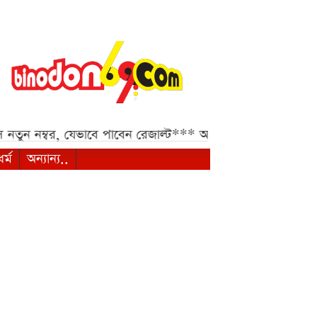
যেভাবে পাবেন রেজাল্ট***
আসন্ন আইএলটি-টোয়েন্টিতে দুবাই ক
ধর্ম
অন্যান্য..