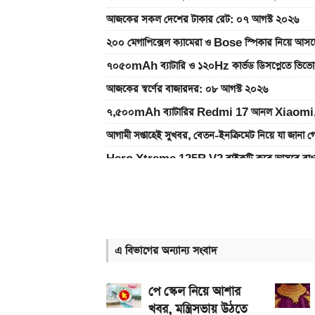
আজকের সকল দেশের টাকার রেট: ০৭ আগস্ট ২০২৬
২০০ মেগাপিক্সেল ক্যামেরা ও Bose স্পিকার নিয়
৭০৫০mAh ব্যাটারি ও ১২০Hz কার্ভড ডিসপ্লেতে ভিভো
আজকের স্বর্ণের বাজারদর: ০৮ আগস্ট ২০২৬
৭,৫০০mAh ব্যাটারির Redmi 17 আনল Xiaomi,
আগামী সপ্তাহেই সুখবর, বেতন-ইনক্রিমেট নিয়ে যা জানা গ
Hero Xtreme 125R V2 বাইকটি কবে আসবে বাংল
আজকের স্বর্ণের বাজারদর: ০৭ আগস্ট ২০২৬
দেশের বাজারে আজ ১৮, ২১ ও ২২ ক্যারেট একভরি সোনা
Bajaj Pulsar N160 S ও N160 SS লঞ্চ, থাকছে ৪
এ বিভাগের অন্যান্য সংবাদ
iQOO Z11-এ থাকছে ৬.৮৩ ইঞ্চির কার্ভড AMOLED ডি
২০২৬ সালের প্রথম পূর্ণগ্রাস সূর্যগ্রহণ কবে, কোথা থেকে দ
পে স্কেল নিয়ে আশার
খবর, মন্ত্রিসভায় উঠতে