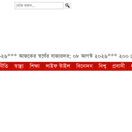
খোঁজ
করুন...
কের স্বর্ণের বাজারদর: ০৮ আগস্ট ২০২৬***
২০০ মেগাপিক্সে
নীতি
স্বাস্থ্য
শিক্ষা
লাইফ স্টাইল
বিনোদন
বিশ্ব
প্রবাসী