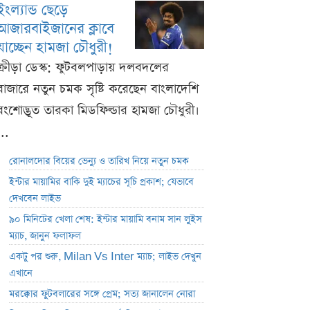
ইংল্যান্ড ছেড়ে
আজারবাইজানের ক্লাবে
যাচ্ছেন হামজা চৌধুরী!
ক্রীড়া ডেস্ক: ফুটবলপাড়ায় দলবদলের
বাজারে নতুন চমক সৃষ্টি করেছেন বাংলাদেশি
বংশোদ্ভূত তারকা মিডফিল্ডার হামজা চৌধুরী।
...
রোনালদোর বিয়ের ভেন্যু ও তারিখ নিয়ে নতুন চমক
ইন্টার মায়ামির বাকি দুই ম্যাচের সূচি প্রকাশ; যেভাবে
দেখবেন লাইভ
৯০ মিনিটের খেলা শেষ: ইন্টার মায়ামি বনাম সান লুইস
ম্যাচ, জানুন ফলাফল
একটু পর শুরু, Milan Vs Inter ম্যাচ; লাইভ দেখুন
এখানে
মরক্কোর ফুটবলারের সঙ্গে প্রেম; সত্য জানালেন নোরা