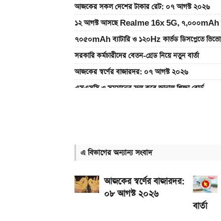
আজকের সকল দেশের টাকার রেট: ০৭ আগস্ট ২০২৬
১২ আগস্ট আসছে Realme 16x 5G, ৭,০০০mAh ব্যাটা
৭০৫০mAh ব্যাটারি ও ১২০Hz কার্ভড ডিসপ্লেতে ভিভো
সরকারি কর্মচারীদের বেতন-গ্রেড নিয়ে নতুন বার্তা
আজকের স্বর্ণের বাজারদর: ০৭ আগস্ট ২০২৬
এসএসসি ও সমমানের ফল কবে জানাল শিক্ষা বোর্ড
আজকের স্বর্ণের বাজারদর: ০৬ আগস্ট ২০২৬
নতুন পে-স্কেল কার্যকর হলে যেভাবে বকেয়া বেতন পাবেন
এসএসসি ফল প্রকাশের চূড়ান্ত তারিখ ঘোষণা
এ বিভাগের অন্যান্য সংবাদ
দেশে আজ একভরি ২১ ক্যারেট স্বর্ণের দাম
দেশের বাজারে আজ ১৮, ২১ ও ২২ ক্যারেট একভরি সোনা
আজকের স্বর্ণের বাজারদর:
০৮ আগস্ট ২০২৬
বার্তা