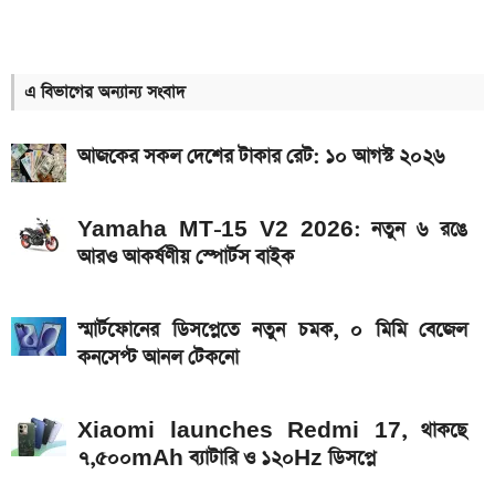
ভালভ ইঞ্জিন ও TFT ডিসপ্লে
আগামী সপ্তাহেই সুখবর, বেতন-ইনক্রিমেট নিয়ে যা জানা গেল
এ বিভাগের অন্যান্য সংবাদ
Xiaomi launches Redmi 17, থাকছে
৭,৫০০mAh ব্যাটারি ও ১২০Hz ডিসপ্লে
আজকের সকল দেশের টাকার রেট: ১০ আগস্ট ২০২৬
৭৫০০mAh ব্যাটারি নিয়ে বাজারে এলো Redmi 17 5G
ও 4G
Yamaha MT-15 V2 2026: নতুন ৬ রঙে
আরও আকর্ষণীয় স্পোর্টস বাইক
iQOO Z11-এ থাকছে ৬.৮৩ ইঞ্চির কার্ভড AMOLED
ডিসপ্লে, থাকছে সরু ফ্রেম
স্মার্টফোনের ডিসপ্লেতে নতুন চমক, ০ মিমি বেজেল
Bajaj Pulsar N160 S: দাম, ইঞ্জিন, ফিচার ও
কনসেপ্ট আনল টেকনো
স্পেসিফিকেশন
আজকের সকল দেশের টাকার রেট: ০৯ আগস্ট ২০২৬
Xiaomi launches Redmi 17, থাকছে
৭,৫০০mAh ব্যাটারি ও ১২০Hz ডিসপ্লে
২ লাখ টাকার মধ্যে বাংলাদেশে ৫টি ১২৫ সিসির বাইক,