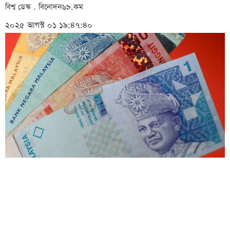
বিশ্ব ডেস্ক . বিনোদন৬৯.কম
২০২৫ আগস্ট ০১ ১৯:৪৭:৪০