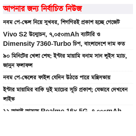
আপনার জন্য নির্বাচিত নিউজ
নবম পে-স্কেল নিয়ে সুখবর, শিগগিরই প্রকাশ হচ্ছে গেজেট
Vivo S2 উন্মোচন, ৭,০৫০mAh ব্যাটারি ও
Dimensity 7360-Turbo চিপ, বাংলাদেশে দাম কত
৯০ মিনিটের খেলা শেষ: ইন্টার মায়ামি বনাম সান লুইস ম্যাচ,
জানুন ফলাফল
নবম পে-স্কেলের ফাইল যেদিন উঠতে পারে মন্ত্রিসভায়
ইন্টার মায়ামির বাকি দুই ম্যাচের সূচি প্রকাশ; যেভাবে দেখবেন
লাইভ
১২ আগস্ট আসছে Realme 16x 5G, ৭,০০০mAh
ব্যাটারিসহ সম্ভাব্য দাম
৮০০০ mAh ব্যাটারি সহ আসছে Redmi Note 17 5G,