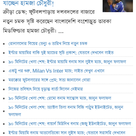
যাচ্ছেন হামজা চৌধুরী!
ক্রীড়া ডেস্ক: ফুটবলপাড়ায় দলবদলের বাজারে
নতুন চমক সৃষ্টি করেছেন বাংলাদেশি বংশোদ্ভূত তারকা
মিডফিল্ডার হামজা চৌধুরী। ...
রোনালদোর বিয়ের ভেন্যু ও তারিখ নিয়ে নতুন চমক
ইন্টার মায়ামির বাকি দুই ম্যাচের সূচি প্রকাশ; যেভাবে দেখবেন লাইভ
৯০ মিনিটের খেলা শেষ: ইন্টার মায়ামি বনাম সান লুইস ম্যাচ, জানুন ফলাফল
একটু পর শুরু, Milan Vs Inter ম্যাচ; লাইভ দেখুন এখানে
মরক্কোর ফুটবলারের সঙ্গে প্রেম; সত্য জানালেন নোরা
নিজের ভবিষ্যৎ নিয়ে চূড়ান্ত বার্তা দিলেন নেইমার
৯০ মিনিটের খেলা শেষ: রেমো বনাম সান্তোস ম্যাচ, জানুন ফলাফল
৯০ মিনিটের খেলা শেষ: অ্যাস্টল ভিলা বনাম বিজি পাঠুম ইউনাইটেড, জানুন
ফলাফল
৯০ মিনিটের খেলা শেষ: বায়ার্ন মিউনিখ বনাম জেজু ইউনাইটেড, জানুন ফলাফল
ইন্টার মিয়ামি বনাম আতলেতিকো সান লুইস ম্যাচ; যেভাবে সরাসরি দেখবেন