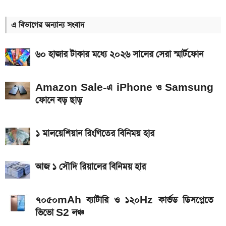
দাম কত?
এ বিভাগের অন্যান্য সংবাদ
আজকের সকল দেশের টাকার রেট: ০৭ আগস্ট ২০২৬
এসএসসি ও সমমানের ফল কবে জানাল শিক্ষা বোর্ড
৬০ হাজার টাকার মধ্যে ২০২৬ সালের সেরা স্মার্টফোন
আজকের স্বর্ণের বাজারদর: ০৬ আগস্ট ২০২৬
Amazon Sale-এ iPhone ও Samsung
৭০৫০mAh ব্যাটারি ও ১২০Hz কার্ভড ডিসপ্লেতে ভিভো S2
ফোনে বড় ছাড়
লঞ্চ
আজকের স্বর্ণের বাজারদর: ০৭ আগস্ট ২০২৬
১ মালয়েশিয়ান রিংগিতের বিনিময় হার
নতুন পে-স্কেল কার্যকর হলে যেভাবে বকেয়া বেতন পাবেন
সরকারি চাকরিজীবীরা
আজ ১ সৌদি রিয়ালের বিনিময় হার
আজ ৪ ঘণ্টা বিদ্যুৎ থাকবে না যেসব এলাকায়, আগেই জেনে নিন
৭০৫০mAh ব্যাটারি ও ১২০Hz কার্ভড ডিসপ্লেতে
এসএসসি ফল প্রকাশের চূড়ান্ত তারিখ ঘোষণা
ভিভো S2 লঞ্চ